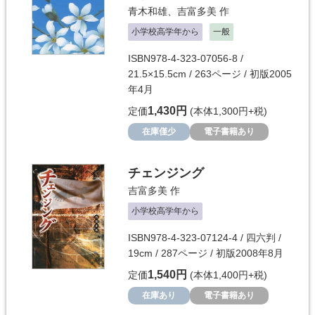
青木和雄
、
吉富多美
作
小学校高学年から
一般
ISBN978-4-323-07056-8 /
21.5×15.5cm / 263ページ / 初版2005
年4月
1,430円
定価
(本体1,300円+税)
在庫僅少
電子書籍あり
チェンジング
吉富多美
作
小学校高学年から
ISBN978-4-323-07124-4 / 四六判 /
19cm / 287ページ / 初版2008年8月
1,540円
定価
(本体1,400円+税)
在庫あり
電子書籍あり