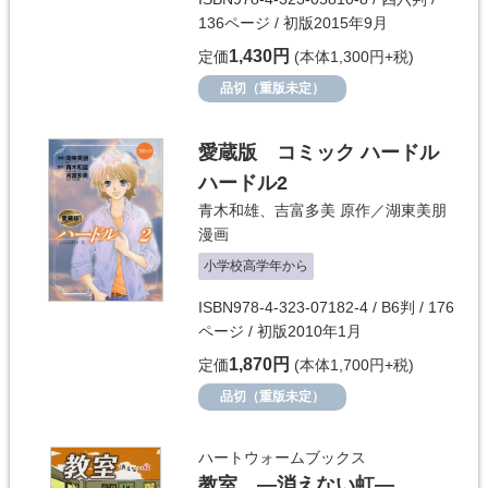
136ページ / 初版2015年9月
1,430円
定価
(本体1,300円+税)
品切（重版未定）
愛蔵版 コミック ハードル
ハードル2
青木和雄
、
吉富多美
原作／
湖東美朋
漫画
小学校高学年から
ISBN978-4-323-07182-4 / B6判 / 176
ページ / 初版2010年1月
1,870円
定価
(本体1,700円+税)
品切（重版未定）
ハートウォームブックス
教室 ―消えない虹―