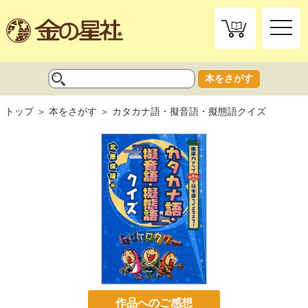
toggle
naviga
本をさがす
トップ
本をさがす
カタカナ語・擬音語・擬態語クイズ
作品へのご感想