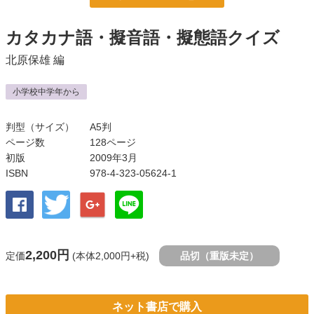
カタカナ語・擬音語・擬態語クイズ
北原保雄
編
小学校中学年から
判型（サイズ）
A5判
ページ数
128ページ
初版
2009年3月
ISBN
978-4-323-05624-1
2,200円
定価
(本体2,000円+税)
品切（重版未定）
ネット書店で購入