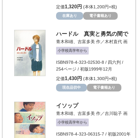
1,320円
定価
(本体1,200円+税)
在庫あり
電子書籍あり
ハードル 真実と勇気の間で
青木和雄
、
吉富多美
作／
木村直代
画
小学校高学年から
ISBN978-4-323-02530-8 / 四六判 /
254ページ / 初版1999年12月
1,430円
定価
(本体1,300円+税)
現在品切中
電子書籍あり
イソップ
青木和雄
、
吉富多美
作／
吉川聡子
画
小学校高学年から
ISBN978-4-323-06315-7 / 初版2001年