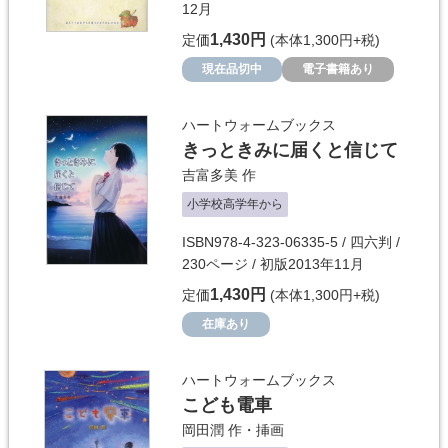
12月
1,430円
定価
(本体1,300円+税)
現在品切中
電子書籍あり
ハートウォームブックス
きっときみに届くと信じて
吉富多美
作
小学校高学年から
ISBN978-4-323-06335-5 / 四六判 /
230ページ / 初版2013年11月
1,430円
定価
(本体1,300円+税)
在庫あり
ハートウォームブックス
こども電車
岡田潤
作・挿画