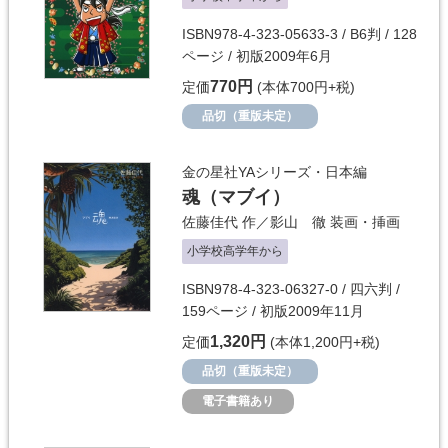
ISBN978-4-323-05633-3 / B6判 / 128
ページ / 初版2009年6月
770円
定価
(本体700円+税)
品切（重版未定）
金の星社YAシリーズ・日本編
魂（マブイ）
佐藤佳代
作／
影山 徹
装画・挿画
小学校高学年から
ISBN978-4-323-06327-0 / 四六判 /
159ページ / 初版2009年11月
1,320円
定価
(本体1,200円+税)
品切（重版未定）
電子書籍あり