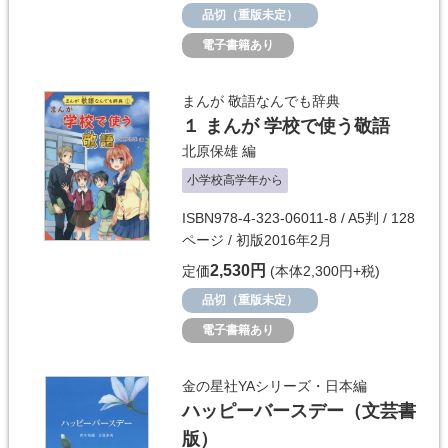
品切（重版未定）
電子書籍あり
まんが 敬語なんでも辞典
１ まんが 学校で使う敬語
北原保雄
編
小学校高学年から
ISBN978-4-323-06011-8 / A5判 / 128
ページ / 初版2016年2月
2,530円
定価
(本体2,300円+税)
品切（重版未定）
電子書籍あり
金の星社YAシリーズ・日本編
ハッピーバースデー（文芸書
版）