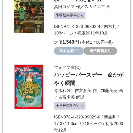
真田コジマ
作／
スカイエマ
画
小学校高学年から
ISBN978-4-323-06332-4 / 四六判 /
198ページ / 初版2011年10月
1,540円
定価
(本体1,400円+税)
現在品切中
電子書籍あり
フォア文庫(C)
ハッピーバースデー 命かが
やく瞬間
青木和雄
、
吉富多美
作／
加藤美紀
画
／
吉富多美
解説
小学校高学年から
ISBN978-4-323-09029-0 / 新書判 /
17.3×11.3cm / 218ページ / 初版2003
年12月