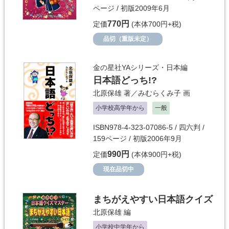
ページ / 初版2009年6月
770円
定価
(本体700円+税)
品切（重版未定）
金の星社YAシリーズ・日本編
日本語どっち!?
北原保雄
著／
みむらくみ子
画
小学校高学年から
一般
ISBN978-4-323-07086-5 / 四六判 /
159ページ / 初版2006年9月
990円
定価
(本体900円+税)
現在品切中
まちがえやすい日本語クイズ
北原保雄
編
小学校中学年から