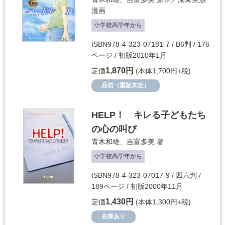
漫画
小学校高学年から
ISBN978-4-323-07181-7 / B6判 / 176
ページ / 初版2010年1月
1,870円
定価
(本体1,700円+税)
品切（重版未定）
HELP！ キレる子どもたち
の心の叫び
青木和雄
、
吉富多美
著
小学校高学年から
ISBN978-4-323-07017-9 / 四六判 /
189ページ / 初版2000年11月
1,430円
定価
(本体1,300円+税)
在庫あり