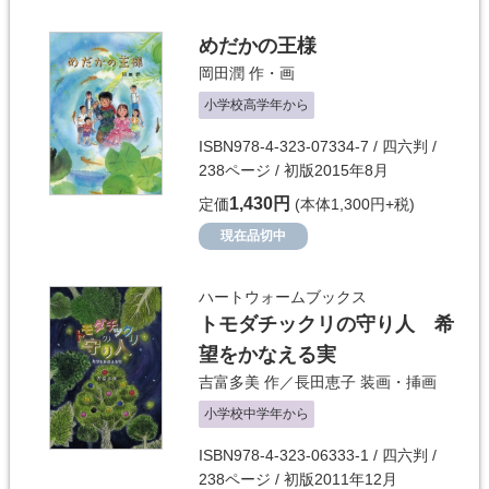
めだかの王様
岡田潤
作・画
小学校高学年から
ISBN978-4-323-07334-7 / 四六判 /
238ページ / 初版2015年8月
1,430円
定価
(本体1,300円+税)
現在品切中
ハートウォームブックス
トモダチックリの守り人 希
望をかなえる実
吉富多美
作／
長田恵子
装画・挿画
小学校中学年から
ISBN978-4-323-06333-1 / 四六判 /
238ページ / 初版2011年12月