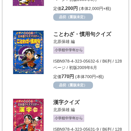
2,200円
定価
(本体2,000円+税)
品切（重版未定）
ことわざ・慣用句クイズ
北原保雄
編
小学校中学年から
ISBN978-4-323-05632-6 / B6判 / 128
ページ / 初版2009年6月
770円
定価
(本体700円+税)
品切（重版未定）
漢字クイズ
北原保雄
編
小学校中学年から
ISBN978-4-323-05631-9 / B6判 / 128