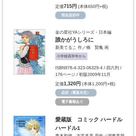
715円
定価
(本体650円+税)
現在品切中
金の星社YAシリーズ・日本編
誰かがうしろに
新美てるこ
作／
橋 賢亀
画
小学校高学年から
ISBN978-4-323-06329-4 / 四六判 /
176ページ / 初版2009年11月
1,320円
定価
(本体1,200円+税)
品切（重版未定）
電子書籍あり
愛蔵版 コミック ハードル
ハードル1
青木和雄
、
吉富多美
原作／
湖東美朋