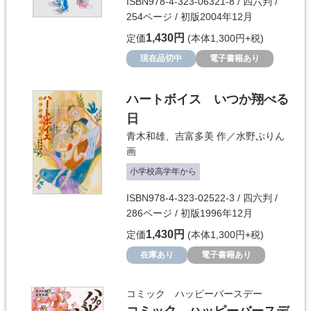
ISBN978-4-323-06321-8 / 四六判 /
254ページ / 初版2004年12月
1,430円
定価
(本体1,300円+税)
現在品切中
電子書籍あり
ハートボイス いつか翔べる
日
青木和雄
、
吉富多美
作／
水野ぷりん
画
小学校高学年から
ISBN978-4-323-02522-3 / 四六判 /
286ページ / 初版1996年12月
1,430円
定価
(本体1,300円+税)
在庫あり
電子書籍あり
コミック ハッピーバースデー