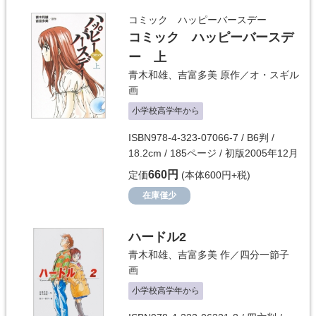
コミック ハッピーバースデー
コミック ハッピーバースデ
ー 上
青木和雄
、
吉富多美
原作／
オ・スギル
画
小学校高学年から
ISBN978-4-323-07066-7 / B6判 /
18.2cm / 185ページ / 初版2005年12月
660円
定価
(本体600円+税)
在庫僅少
ハードル2
青木和雄
、
吉富多美
作／
四分一節子
画
小学校高学年から