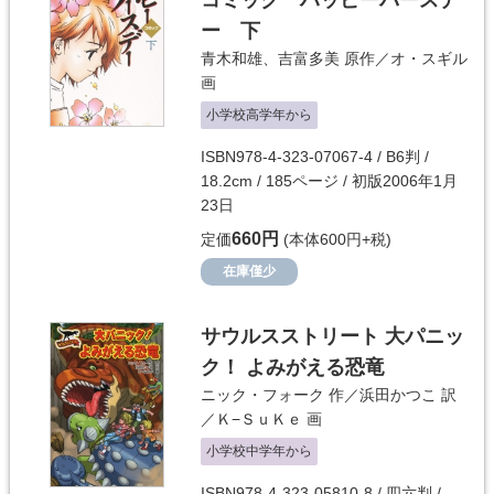
コミック ハッピーバースデ
ー 下
青木和雄
、
吉富多美
原作／
オ・スギル
画
小学校高学年から
ISBN978-4-323-07067-4 / B6判 /
18.2cm / 185ページ / 初版2006年1月
23日
660円
定価
(本体600円+税)
在庫僅少
サウルスストリート 大パニッ
ク！ よみがえる恐竜
ニック・フォーク
作／
浜田かつこ
訳
／
Ｋ−ＳｕＫｅ
画
小学校中学年から
ISBN978-4-323-05810-8 / 四六判 /