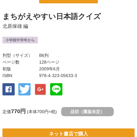
まちがえやすい日本語クイズ
北原保雄
編
小学校中学年から
判型（サイズ）
B6判
ページ数
128ページ
初版
2009年6月
ISBN
978-4-323-05633-3
770円
定価
(本体700円+税)
品切（重版未定）
ネット書店で購入