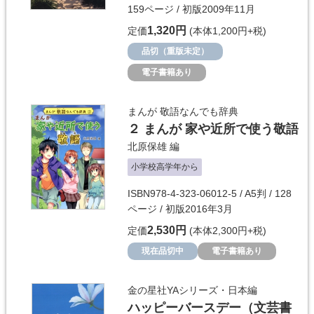
159ページ / 初版2009年11月
1,320円
定価
(本体1,200円+税)
品切（重版未定）
電子書籍あり
まんが 敬語なんでも辞典
２ まんが 家や近所で使う敬語
北原保雄
編
小学校高学年から
ISBN978-4-323-06012-5 / A5判 / 128
ページ / 初版2016年3月
2,530円
定価
(本体2,300円+税)
現在品切中
電子書籍あり
金の星社YAシリーズ・日本編
ハッピーバースデー（文芸書