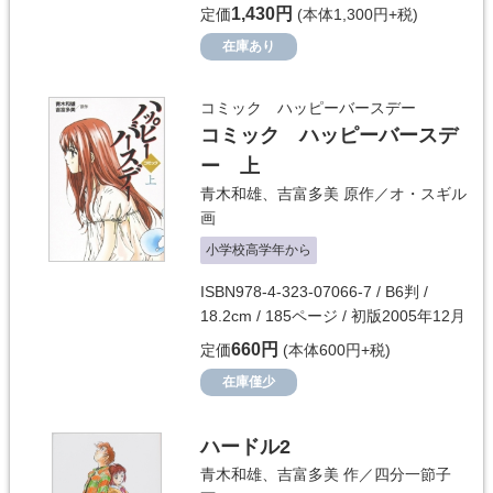
1,430円
定価
(本体1,300円+税)
在庫あり
コミック ハッピーバースデー
コミック ハッピーバースデ
ー 上
青木和雄
、
吉富多美
原作／
オ・スギル
画
小学校高学年から
ISBN978-4-323-07066-7 / B6判 /
18.2cm / 185ページ / 初版2005年12月
660円
定価
(本体600円+税)
在庫僅少
ハードル2
青木和雄
、
吉富多美
作／
四分一節子