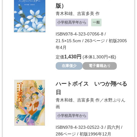
版）
青木和雄
、
吉富多美
作
小学校高学年から
一般
ISBN978-4-323-07056-8 /
21.5×15.5cm / 263ページ / 初版2005
年4月
1,430円
定価
(本体1,300円+税)
在庫僅少
電子書籍あり
ハートボイス いつか翔べる
日
青木和雄
、
吉富多美
作／
水野ぷりん
画
小学校高学年から
ISBN978-4-323-02522-3 / 四六判 /
286ページ / 初版1996年12月