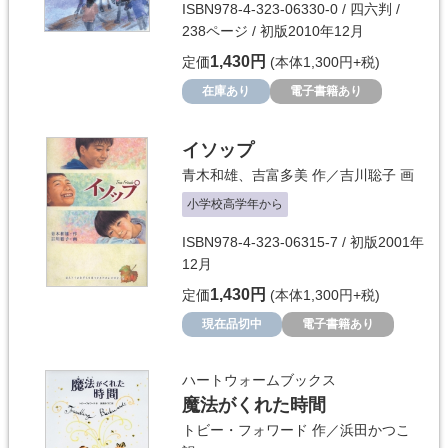
ISBN978-4-323-06330-0 / 四六判 /
238ページ / 初版2010年12月
1,430円
定価
(本体1,300円+税)
在庫あり
電子書籍あり
イソップ
青木和雄
、
吉富多美
作／
吉川聡子
画
小学校高学年から
ISBN978-4-323-06315-7 / 初版2001年
12月
1,430円
定価
(本体1,300円+税)
現在品切中
電子書籍あり
ハートウォームブックス
魔法がくれた時間
トビー・フォワード
作／
浜田かつこ