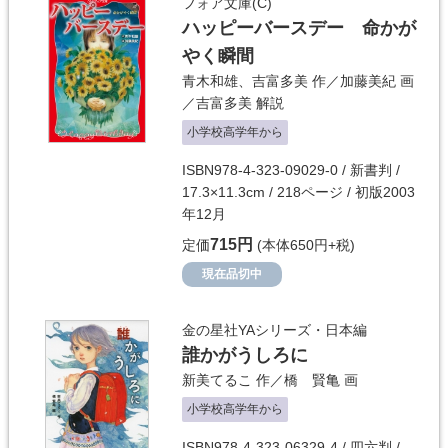
フォア文庫(C)
ハッピーバースデー 命かが
やく瞬間
青木和雄
、
吉富多美
作／
加藤美紀
画
／
吉富多美
解説
小学校高学年から
ISBN978-4-323-09029-0 / 新書判 /
17.3×11.3cm / 218ページ / 初版2003
年12月
715円
定価
(本体650円+税)
現在品切中
金の星社YAシリーズ・日本編
誰かがうしろに
新美てるこ
作／
橋 賢亀
画
小学校高学年から
ISBN978-4-323-06329-4 / 四六判 /