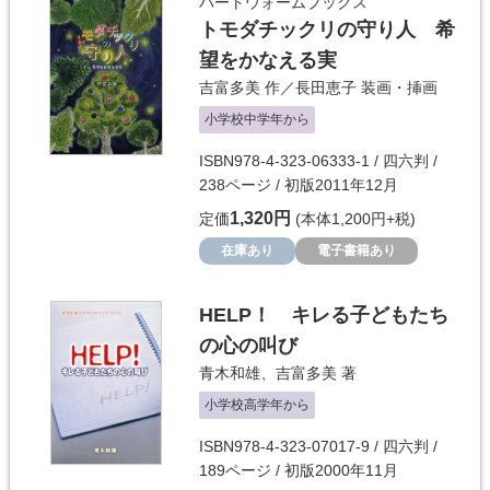
ハートウォームブックス
トモダチックリの守り人 希
望をかなえる実
吉富多美
作／
長田恵子
装画・挿画
小学校中学年から
ISBN978-4-323-06333-1 / 四六判 /
238ページ / 初版2011年12月
1,320円
定価
(本体1,200円+税)
在庫あり
電子書籍あり
HELP！ キレる子どもたち
の心の叫び
青木和雄
、
吉富多美
著
小学校高学年から
ISBN978-4-323-07017-9 / 四六判 /
189ページ / 初版2000年11月