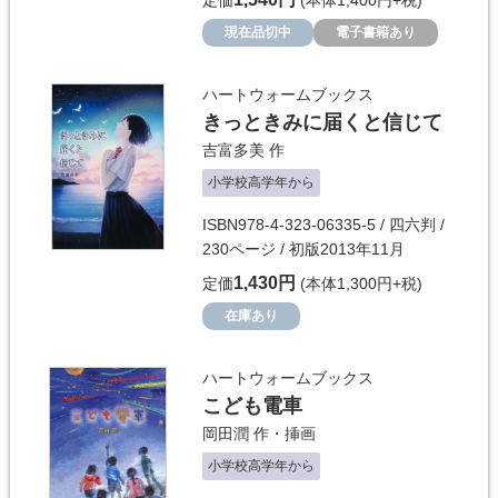
定価
(本体1,400円+税)
現在品切中
電子書籍あり
ハートウォームブックス
きっときみに届くと信じて
吉富多美
作
小学校高学年から
ISBN978-4-323-06335-5 / 四六判 /
230ページ / 初版2013年11月
1,430円
定価
(本体1,300円+税)
在庫あり
ハートウォームブックス
こども電車
岡田潤
作・挿画
小学校高学年から