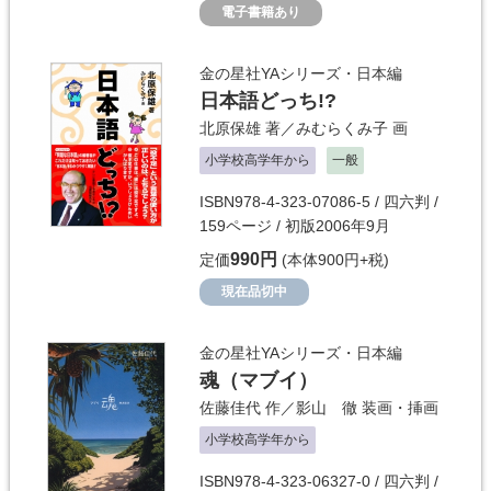
電子書籍あり
金の星社YAシリーズ・日本編
日本語どっち!?
北原保雄
著／
みむらくみ子
画
小学校高学年から
一般
ISBN978-4-323-07086-5 / 四六判 /
159ページ / 初版2006年9月
990円
定価
(本体900円+税)
現在品切中
金の星社YAシリーズ・日本編
魂（マブイ）
佐藤佳代
作／
影山 徹
装画・挿画
小学校高学年から
ISBN978-4-323-06327-0 / 四六判 /