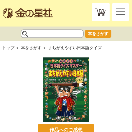
toggle
naviga
本をさがす
トップ
本をさがす
まちがえやすい日本語クイズ
作品へのご感想