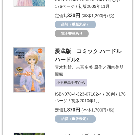
176ページ / 初版2009年11月
1,320円
定価
(本体1,200円+税)
品切（重版未定）
電子書籍あり
愛蔵版 コミック ハードル
ハードル2
青木和雄
、
吉富多美
原作／
湖東美朋
漫画
小学校高学年から
ISBN978-4-323-07182-4 / B6判 / 176
ページ / 初版2010年1月
1,870円
定価
(本体1,700円+税)
品切（重版未定）