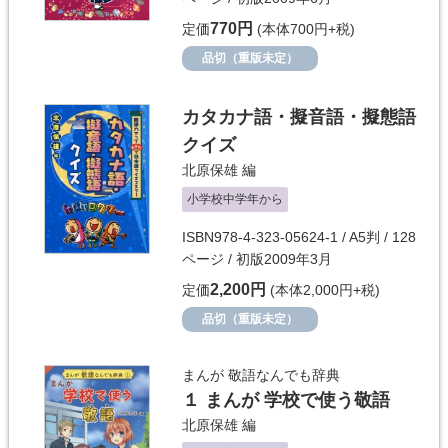
770円
定価
(本体700円+税)
品切（重版未定）
カタカナ語・擬音語・擬態語
クイズ
北原保雄
編
小学校中学年から
ISBN978-4-323-05624-1 / A5判 / 128
ページ / 初版2009年3月
2,200円
定価
(本体2,000円+税)
品切（重版未定）
まんが 敬語なんでも辞典
１ まんが 学校で使う敬語
北原保雄
編