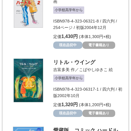
画
小学校高学年から
ISBN978-4-323-06321-8 / 四六判 /
254ページ / 初版2004年12月
1,430円
定価
(本体1,300円+税)
現在品切中
電子書籍あり
リトル・ウイング
吉富多美
作／
こばやしゆきこ
絵
小学校高学年から
ISBN978-4-323-06317-1 / 四六判 / 初
版2002年10月
1,320円
定価
(本体1,200円+税)
現在品切中
電子書籍あり
愛蔵版 コミック ハードル