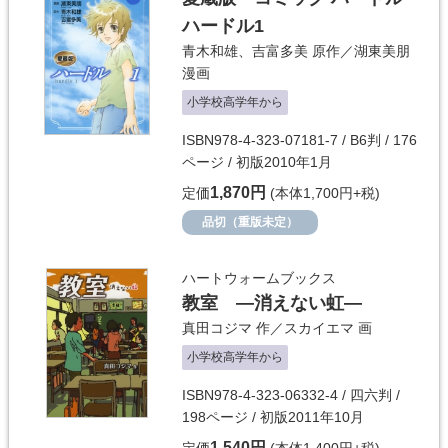
ハードル1
青木和雄
、
吉富多美
原作／
湖東美朋
漫画
小学校高学年から
ISBN978-4-323-07181-7 / B6判 / 176
ページ / 初版2010年1月
1,870円
定価
(本体1,700円+税)
品切（重版未定）
ハートウォームブックス
教室 ―消えない虹―
真田コジマ
作／
スカイエマ
画
小学校高学年から
ISBN978-4-323-06332-4 / 四六判 /
198ページ / 初版2011年10月
1,540円