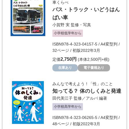
車くらべ
バス・トラック・いどうはん
ばい車
小賀野 実
監修・写真
小学校低学年から
ISBN978-4-323-04157-5 / A4変型判 /
32ページ / 初版2022年3月
2,750円
定価
(本体2,500円+税)
在庫あり
電子書籍あり
みんなで考えよう！「性」のこと
知ってる？ 体のしくみと発達
田代美江子
監修／
アルバ
編著
小学校高学年から
ISBN978-4-323-06265-5 / A4変型判 /
48ページ / 初版2022年3月