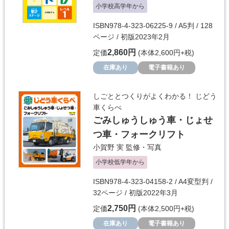
小学校高学年から
ISBN978-4-323-06225-9 / A5判 / 128
ページ / 初版2023年2月
2,860円
定価
(本体2,600円+税)
在庫あり
電子書籍あり
しごととつくりがよくわかる！ じどう
車くらべ
ごみしゅうしゅう車・じょせ
つ車・フォークリフト
小賀野 実
監修・写真
小学校低学年から
ISBN978-4-323-04158-2 / A4変型判 /
32ページ / 初版2022年3月
2,750円
定価
(本体2,500円+税)
在庫あり
電子書籍あり