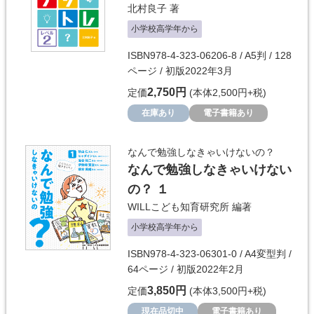
北村良子
著
小学校高学年から
ISBN978-4-323-06206-8 / A5判 / 128
ページ / 初版2022年3月
2,750円
定価
(本体2,500円+税)
在庫あり
電子書籍あり
なんで勉強しなきゃいけないの？
なんで勉強しなきゃいけない
の？ １
WILLこども知育研究所
編著
小学校高学年から
ISBN978-4-323-06301-0 / A4変型判 /
64ページ / 初版2022年2月
3,850円
定価
(本体3,500円+税)
現在品切中
電子書籍あり