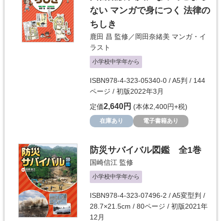
ない マンガで身につく 法律の
ちしき
鹿田 昌
監修／
岡田奈緒美
マンガ・イ
ラスト
小学校中学年から
ISBN978-4-323-05340-0 / A5判 / 144
ページ / 初版2022年3月
2,640円
定価
(本体2,400円+税)
在庫あり
電子書籍あり
防災サバイバル図鑑 全1巻
国崎信江
監修
小学校中学年から
ISBN978-4-323-07496-2 / A5変型判 /
28.7×21.5cm / 80ページ / 初版2021年
12月