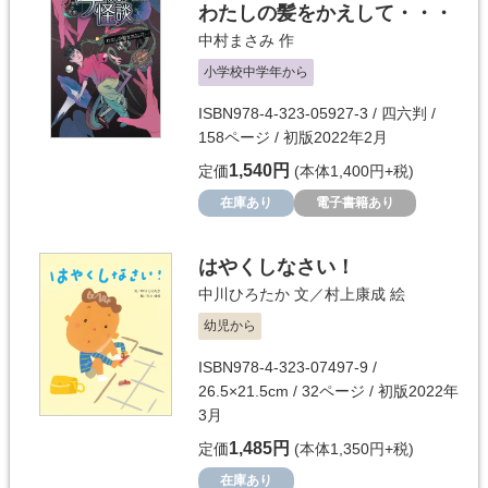
わたしの髪をかえして・・・
中村まさみ
作
小学校中学年から
ISBN978-4-323-05927-3 / 四六判 /
158ページ / 初版2022年2月
1,540円
定価
(本体1,400円+税)
在庫あり
電子書籍あり
はやくしなさい！
中川ひろたか
文／
村上康成
絵
幼児から
ISBN978-4-323-07497-9 /
26.5×21.5cm / 32ページ / 初版2022年
3月
1,485円
定価
(本体1,350円+税)
在庫あり