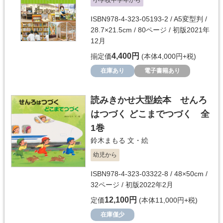
小学校中学年から
ISBN978-4-323-05193-2 / A5変型判 /
28.7×21.5cm / 80ページ / 初版2021年
12月
4,400円
揃定価
(本体4,000円+税)
在庫あり
電子書籍あり
読みきかせ大型絵本 せんろ
はつづく どこまでつづく 全
1巻
鈴木まもる
文・絵
幼児から
ISBN978-4-323-03322-8 / 48×50cm /
32ページ / 初版2022年2月
12,100円
定価
(本体11,000円+税)
在庫僅少