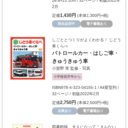
26.6×23.1cm / 32ページ / 初版2022年
2月
1,430円
定価
(本体1,300円+税)
現在品切中
電子書籍あり
しごととつくりがよくわかる！ じどう
車くらべ
パトロールカー・はしご車・
きゅうきゅう車
小賀野 実
監修・写真
小学校低学年から
ISBN978-4-323-04155-1 / A4変型判 /
32ページ / 初版2022年2月
2,750円
定価
(本体2,500円+税)
在庫あり
電子書籍あり
図書館版 大人になってこまらない