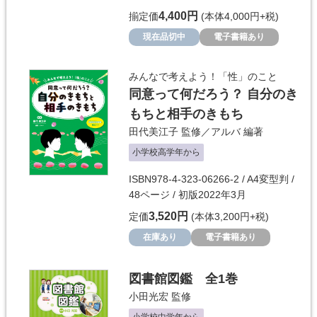
4,400円
揃定価
(本体4,000円+税)
現在品切中
電子書籍あり
みんなで考えよう！「性」のこと
同意って何だろう？ 自分のき
もちと相手のきもち
田代美江子
監修／
アルバ
編著
小学校高学年から
ISBN978-4-323-06266-2 / A4変型判 /
48ページ / 初版2022年3月
3,520円
定価
(本体3,200円+税)
在庫あり
電子書籍あり
図書館図鑑 全1巻
小田光宏
監修