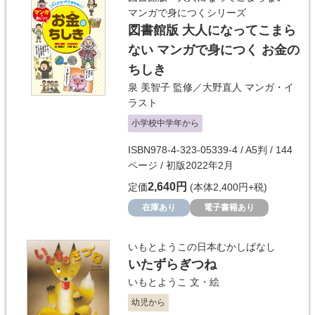
マンガで身につくシリーズ
図書館版 大人になってこまら
ない マンガで身につく お金の
ちしき
泉 美智子
監修／
大野直人
マンガ・イ
ラスト
小学校中学年から
ISBN978-4-323-05339-4 / A5判 / 144
ページ / 初版2022年2月
2,640円
定価
(本体2,400円+税)
在庫あり
電子書籍あり
いもとようこの日本むかしばなし
いたずらぎつね
いもとようこ
文・絵
幼児から