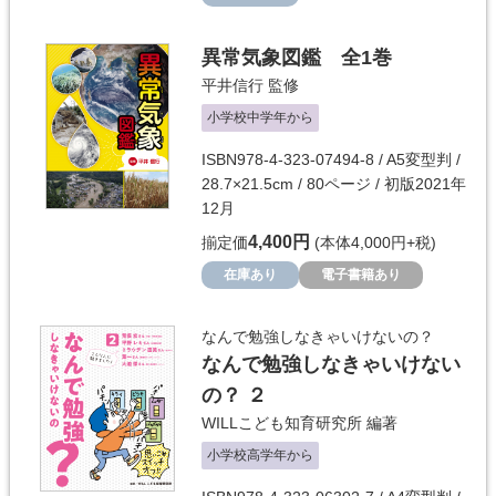
異常気象図鑑 全1巻
平井信行
監修
小学校中学年から
ISBN978-4-323-07494-8 / A5変型判 /
28.7×21.5cm / 80ページ / 初版2021年
12月
4,400円
揃定価
(本体4,000円+税)
在庫あり
電子書籍あり
なんで勉強しなきゃいけないの？
なんで勉強しなきゃいけない
の？ ２
WILLこども知育研究所
編著
小学校高学年から