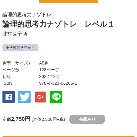
論理的思考力ナゾトレ
論理的思考力ナゾトレ レベル１
北村良子
著
小学校高学年から
判型（サイズ）
A5判
ページ数
128ページ
初版
2022年2月
ISBN
978-4-323-06205-1
2,750円
定価
(本体2,500円+税)
在庫あり