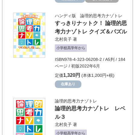
ハンディ版 論理的思考力ナゾトレ
すっきりナットク！ 論理的思
考力ナゾトレ クイズ＆パズル
北村良子
著
小学校高学年から
ISBN978-4-323-06208-2 / A5判 / 184
ページ / 初版2022年6月
1,320円
定価
(本体1,200円+税)
在庫あり
論理的思考力ナゾトレ
論理的思考力ナゾトレ レベ
ル３
北村良子
著
小学校高学年から