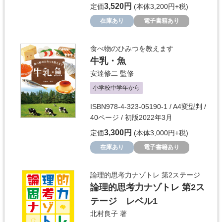
3,520円
定価
(本体3,200円+税)
在庫あり
電子書籍あり
食べ物のひみつを教えます
牛乳・魚
安達修二
監修
小学校中学年から
ISBN978-4-323-05190-1 / A4変型判 /
40ページ / 初版2022年3月
3,300円
定価
(本体3,000円+税)
在庫あり
電子書籍あり
論理的思考力ナゾトレ 第2ステージ
論理的思考力ナゾトレ 第2ス
テージ レベル1
北村良子
著