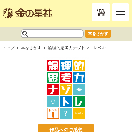
toggle
naviga
本をさがす
トップ
本をさがす
論理的思考力ナゾトレ レベル１
作品へのご感想