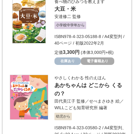
食べ物のひみつを教えます
大豆・米
安達修二
監修
小学校中学年から
ISBN978-4-323-05188-8 / A4変型判 /
40ページ / 初版2022年2月
3,300円
定価
(本体3,000円+税)
在庫あり
電子書籍あり
やさしくわかる 性のえほん
あかちゃんは どこから くる
の？
田代美江子
監修／
せべまさゆき
絵／
WILLこども知育研究所
編著
幼児から
ISBN978-4-323-03580-2 / A4変型判、