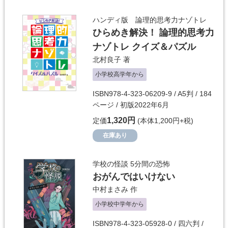
ハンディ版 論理的思考力ナゾトレ
ひらめき解決！ 論理的思考力
ナゾトレ クイズ＆パズル
北村良子
著
小学校高学年から
ISBN978-4-323-06209-9 / A5判 / 184
ページ / 初版2022年6月
1,320円
定価
(本体1,200円+税)
在庫あり
学校の怪談 5分間の恐怖
おがんではいけない
中村まさみ
作
小学校中学年から
ISBN978-4-323-05928-0 / 四六判 /