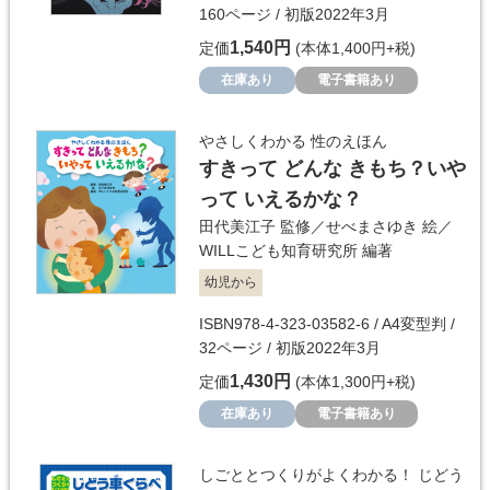
160ページ / 初版2022年3月
1,540円
定価
(本体1,400円+税)
在庫あり
電子書籍あり
やさしくわかる 性のえほん
すきって どんな きもち？いや
って いえるかな？
田代美江子
監修／
せべまさゆき
絵／
WILLこども知育研究所
編著
幼児から
ISBN978-4-323-03582-6 / A4変型判 /
32ページ / 初版2022年3月
1,430円
定価
(本体1,300円+税)
在庫あり
電子書籍あり
しごととつくりがよくわかる！ じどう