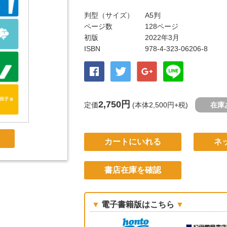
判型（サイズ）
A5判
ページ数
128ページ
初版
2022年3月
ISBN
978-4-323-06206-8
2,750円
定価
(本体2,500円+税)
在庫
カートにいれる
ネ
書店在庫を確認
電子書籍版はこちら