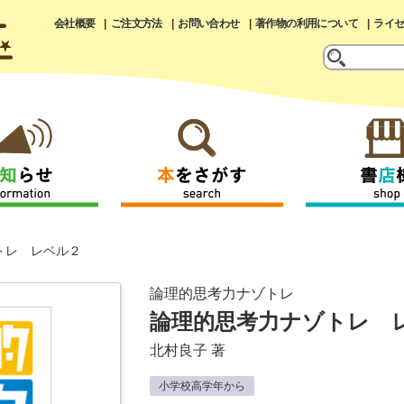
会社概要
ご注文方法
お問い合わせ
著作物の利用について
ライ
トレ レベル２
論理的思考力ナゾトレ
論理的思考力ナゾトレ 
北村良子
著
小学校高学年から