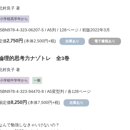
北村良子
著
小学校高学年から
ISBN978-4-323-06207-5 / A5判 / 128ページ / 初版2022年3月
2,750円
定価
(本体2,500円+税)
在庫あり
電子書籍あり
論理的思考力ナゾトレ 全3巻
北村良子
著
小学校中学年から
一般
ISBN978-4-323-94470-8 / A5変型判 / 各128ページ
8,250円
揃定価
(本体7,500円+税)
在庫あり
なんで勉強しなきゃいけないの？