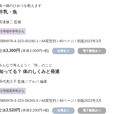
食べ物のひみつを教えます
牛乳・魚
安達修二
監修
小学校中学年から
ISBN978-4-323-05190-1 / A4変型判 / 40ページ / 初版2022年3月
3,300円
定価
(本体3,000円+税)
在庫あり
電子書籍あり
みんなで考えよう！「性」のこと
知ってる？ 体のしくみと発達
田代美江子
監修／
アルバ
編著
小学校高学年から
ISBN978-4-323-06265-5 / A4変型判 / 48ページ / 初版2022年3月
3,520円
定価
(本体3,200円+税)
在庫あり
電子書籍あり