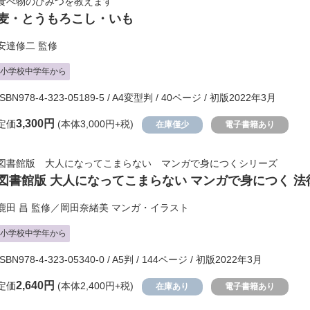
食べ物のひみつを教えます
麦・とうもろこし・いも
安達修二
監修
小学校中学年から
ISBN978-4-323-05189-5 / A4変型判 / 40ページ / 初版2022年3月
3,300円
定価
(本体3,000円+税)
在庫僅少
電子書籍あり
図書館版 大人になってこまらない マンガで身につくシリーズ
図書館版 大人になってこまらない マンガで身につく 
鹿田 昌
監修／
岡田奈緒美
マンガ・イラスト
小学校中学年から
ISBN978-4-323-05340-0 / A5判 / 144ページ / 初版2022年3月
2,640円
定価
(本体2,400円+税)
在庫あり
電子書籍あり