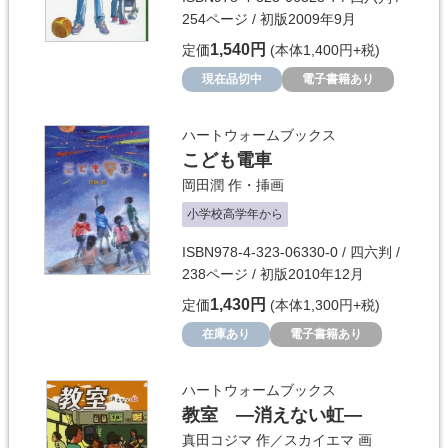
254ページ / 初版2009年9月
1,540円
定価
(本体1,400円+税)
現在品切中
電子書籍あり
ハートウォームブックス
こども電車
岡田潤
作・挿画
小学校高学年から
ISBN978-4-323-06330-0 / 四六判 /
238ページ / 初版2010年12月
1,430円
定価
(本体1,300円+税)
在庫あり
電子書籍あり
ハートウォームブックス
教室 ―消えない虹―
真田コジマ
作／
スカイエマ
画