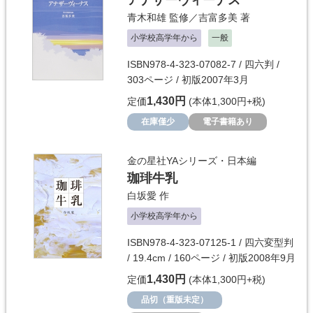
アナザーヴィーナス
青木和雄
監修／
吉富多美
著
小学校高学年から
一般
ISBN978-4-323-07082-7 / 四六判 /
303ページ / 初版2007年3月
1,430円
定価
(本体1,300円+税)
在庫僅少
電子書籍あり
金の星社YAシリーズ・日本編
珈琲牛乳
白坂愛
作
小学校高学年から
ISBN978-4-323-07125-1 / 四六変型判
/ 19.4cm / 160ページ / 初版2008年9月
1,430円
定価
(本体1,300円+税)
品切（重版未定）