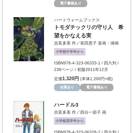
電子書籍あり
ハートウォームブックス
トモダチックリの守り人 希
望をかなえる実
吉富多美
作／
長田恵子
装画・挿画
小学校中学年から
ISBN978-4-323-06333-1 / 四六判 /
238ページ / 初版2011年12月
1,320円
定価
(本体1,200円+税)
在庫あり
電子書籍あり
ハードル3
吉富多美
作／
四分一節子
画
小学校高学年から
ISBN978-4-323-06328-7 / 四六判 /