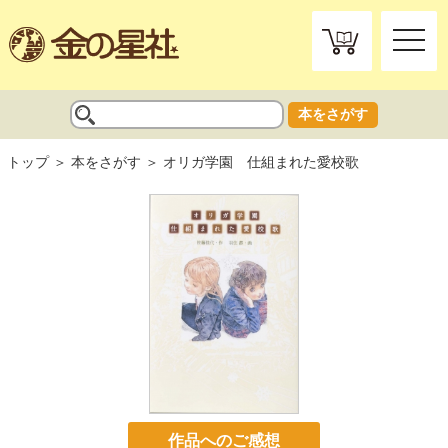
toggle
naviga
本をさがす
トップ
本をさがす
オリガ学園 仕組まれた愛校歌
作品へのご感想