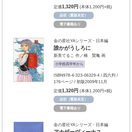
1,320円
定価
(本体1,200円+税)
品切（重版未定）
電子書籍あり
金の星社YAシリーズ・日本編
誰かがうしろに
新美てるこ
作／
橋 賢亀
画
小学校高学年から
ISBN978-4-323-06329-4 / 四六判 /
176ページ / 初版2009年11月
1,320円
定価
(本体1,200円+税)
品切（重版未定）
電子書籍あり
金の星社YAシリーズ・日本編