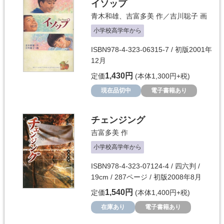
イソップ
青木和雄
、
吉富多美
作／
吉川聡子
画
小学校高学年から
ISBN978-4-323-06315-7 / 初版2001年
12月
1,430円
定価
(本体1,300円+税)
現在品切中
電子書籍あり
チェンジング
吉富多美
作
小学校高学年から
ISBN978-4-323-07124-4 / 四六判 /
19cm / 287ページ / 初版2008年8月
1,540円
定価
(本体1,400円+税)
在庫あり
電子書籍あり