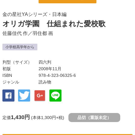
金の星社YAシリーズ・日本編
オリガ学園 仕組まれた愛校歌
佐藤佳代
作／
羽住都
画
小学校高学年から
判型（サイズ）
四六判
初版
2008年11月
ISBN
978-4-323-06325-6
ジャンル
読み物
1,430円
定価
(本体1,300円+税)
品切（重版未定）