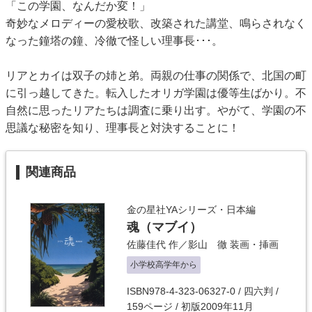
「この学園、なんだか変！」
奇妙なメロディーの愛校歌、改築された講堂、鳴らされなく
なった鐘塔の鐘、冷徹で怪しい理事長･･･。
リアとカイは双子の姉と弟。両親の仕事の関係で、北国の町
に引っ越してきた。転入したオリガ学園は優等生ばかり。不
自然に思ったリアたちは調査に乗り出す。やがて、学園の不
思議な秘密を知り、理事長と対決することに！
関連商品
金の星社YAシリーズ・日本編
魂（マブイ）
佐藤佳代
作／
影山 徹
装画・挿画
小学校高学年から
ISBN978-4-323-06327-0 / 四六判 /
159ページ / 初版2009年11月