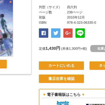
判型（サイズ）
四六判
ページ数
238ページ
初版
2010年12月
ISBN
978-4-323-06330-0
1,430円
定価
(本体1,300円+税)
在庫
カートにいれる
ネ
書店在庫を確認
電子書籍版はこちら