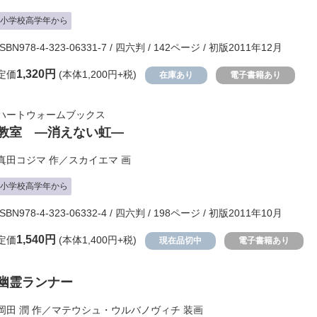
小学校高学年から
ISBN978-4-323-06331-7 / 四六判 / 142ページ / 初版2011年12月
1,320円
定価
(本体1,200円+税)
在庫あり
電子書籍あり
ハートウォームブックス
教室 ―消えない虹―
真田コジマ
作／
スカイエマ
画
小学校高学年から
ISBN978-4-323-06332-4 / 四六判 / 198ページ / 初版2011年10月
1,540円
定価
(本体1,400円+税)
現在品切中
電子書籍あり
幽霊ランナー
岡田 潤
作／
マテウシュ・ウルバノヴィチ
装画