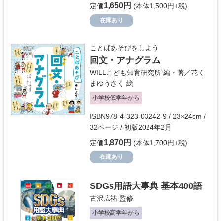
1,650円
定価
(本体1,500円+税)
在庫あり
ことばあそびをしよう
回文・アナグラム
WILLこども知育研究所
編・著／
花く
まゆうさく
絵
小学校低学年から
ISBN978-4-323-03242-9 / 23×24cm /
32ページ / 初版2024年2月
1,870円
定価
(本体1,700円+税)
在庫あり
SDGs用語大事典 基本400語
古沢広祐
監修
小学校高学年から