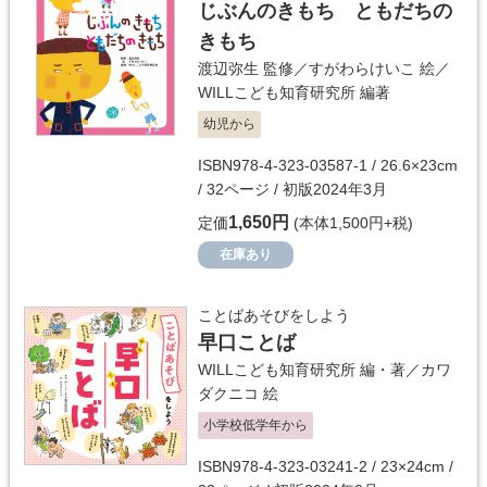
じぶんのきもち ともだちの
きもち
渡辺弥生
監修／
すがわらけいこ
絵／
WILLこども知育研究所
編著
幼児から
ISBN978-4-323-03587-1 / 26.6×23cm
/ 32ページ / 初版2024年3月
1,650円
定価
(本体1,500円+税)
在庫あり
ことばあそびをしよう
早口ことば
WILLこども知育研究所
編・著／
カワ
ダクニコ
絵
小学校低学年から
ISBN978-4-323-03241-2 / 23×24cm /