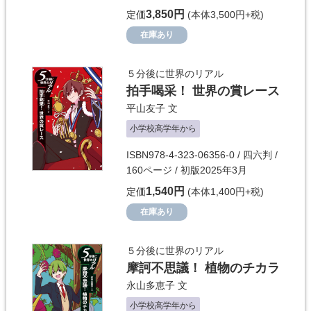
3,850円
定価
(本体3,500円+税)
在庫あり
５分後に世界のリアル
拍手喝采！ 世界の賞レース
平山友子
文
小学校高学年から
ISBN978-4-323-06356-0 / 四六判 /
160ページ / 初版2025年3月
1,540円
定価
(本体1,400円+税)
在庫あり
５分後に世界のリアル
摩訶不思議！ 植物のチカラ
永山多恵子
文
小学校高学年から