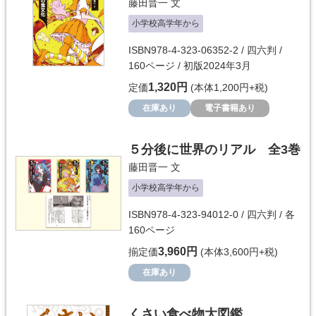
藤田晋一
文
小学校高学年から
ISBN978-4-323-06352-2 / 四六判 /
160ページ / 初版2024年3月
1,320円
定価
(本体1,200円+税)
在庫あり
電子書籍あり
５分後に世界のリアル 全3巻
藤田晋一
文
小学校高学年から
ISBN978-4-323-94012-0 / 四六判 / 各
160ページ
3,960円
揃定価
(本体3,600円+税)
在庫あり
くさい食べ物大図鑑