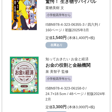
驚愕！ 生き物サバイバル
栗栖美樹
文
小学校高学年から
ISBN978-4-323-06355-3 / 四六判 /
160ページ / 初版2025年3月
1,540円
定価
(本体1,400円+税)
在庫あり
知っておきたい お金と経済
お金の役割と金融機関
泉 美智子
監修
小学校高学年から
ISBN978-4-323-06158-0 /
24.7×18.5cm / 48ページ / 初版2024年
2月
3,300円
定価
(本体3,000円+税)