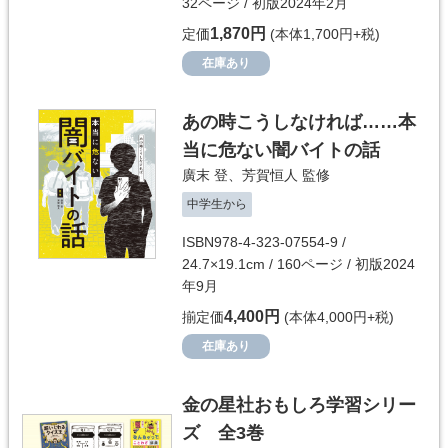
32ページ / 初版2024年2月
1,870円
定価
(本体1,700円+税)
在庫あり
あの時こうしなければ……本
当に危ない闇バイトの話
廣末 登
、
芳賀恒人
監修
中学生から
ISBN978-4-323-07554-9 /
24.7×19.1cm / 160ページ / 初版2024
年9月
4,400円
揃定価
(本体4,000円+税)
在庫あり
金の星社おもしろ学習シリー
ズ 全3巻