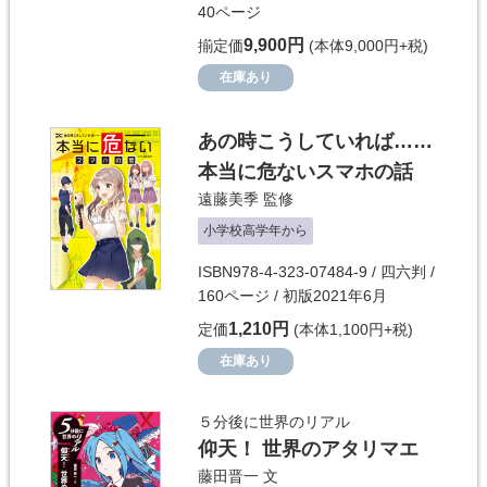
40ページ
9,900円
揃定価
(本体9,000円+税)
在庫あり
あの時こうしていれば……
本当に危ないスマホの話
遠藤美季
監修
小学校高学年から
ISBN978-4-323-07484-9 / 四六判 /
160ページ / 初版2021年6月
1,210円
定価
(本体1,100円+税)
在庫あり
５分後に世界のリアル
仰天！ 世界のアタリマエ
藤田晋一
文