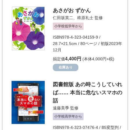
あさがお ずかん
仁田坂英二
、
柊原礼士
監修
小学校低学年から
ISBN978-4-323-04159-9 /
28.7×21.5cm / 80ページ / 初版2023年
12月
4,400円
揃定価
(本体4,000円+税)
在庫あり
図書館版 あの時こうしていれ
ば…… 本当に危ないスマホの
話
遠藤美季
監修
小学校高学年から
ISBN978-4-323-07476-4 / B5変型判 /