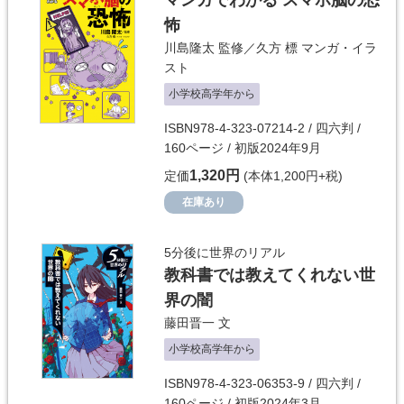
マンガでわかる スマホ脳の恐
怖
川島隆太
監修／
久方 標
マンガ・イラ
スト
小学校高学年から
ISBN978-4-323-07214-2 / 四六判 /
160ページ / 初版2024年9月
1,320円
定価
(本体1,200円+税)
在庫あり
5分後に世界のリアル
教科書では教えてくれない世
界の闇
藤田晋一
文
小学校高学年から
ISBN978-4-323-06353-9 / 四六判 /
160ページ / 初版2024年3月