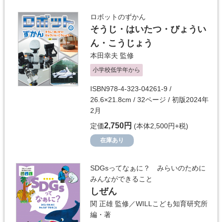
ロボットのずかん
そうじ・はいたつ・びょうい
ん・こうじょう
本田幸夫
監修
小学校低学年から
ISBN978-4-323-04261-9 /
26.6×21.8cm / 32ページ / 初版2024年
2月
2,750円
定価
(本体2,500円+税)
在庫あり
SDGsってなぁに？ みらいのために
みんなができること
しぜん
関 正雄
監修／
WILLこども知育研究所
編・著