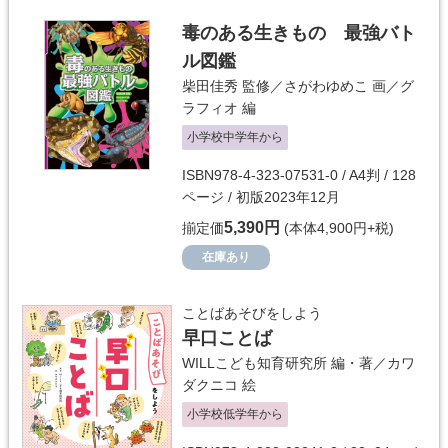
毒のある生きもの 最強バト
ル図鑑
柴田佳秀
監修／
さがわゆめこ
画／
グ
ラフィオ
編
小学校中学年から
ISBN978-4-323-07531-0 / A4判 / 128
ページ / 初版2023年12月
5,390円
揃定価
(本体4,900円+税)
在庫あり
ことばあそびをしよう
早口ことば
WILLこども知育研究所
編・著／
カワ
ダクニコ
絵
小学校低学年から