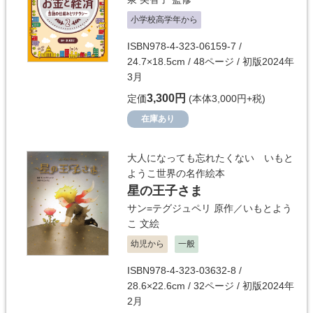
小学校高学年から
ISBN978-4-323-06159-7 /
24.7×18.5cm / 48ページ / 初版2024年
3月
3,300円
定価
(本体3,000円+税)
在庫あり
大人になっても忘れたくない いもと
ようこ世界の名作絵本
星の王子さま
サン=テグジュペリ
原作／
いもとよう
こ
文絵
幼児から
一般
ISBN978-4-323-03632-8 /
28.6×22.6cm / 32ページ / 初版2024年
2月