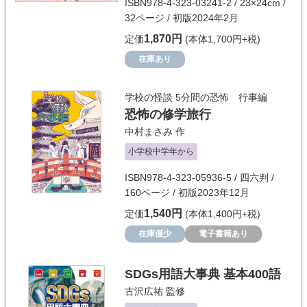
ISBN978-4-323-03241-2 / 23×24cm /
32ページ / 初版2024年2月
1,870円
定価
(本体1,700円+税)
在庫あり
学校の怪談 5分間の恐怖 行事編
恐怖の修学旅行
中村まさみ
作
小学校中学年から
ISBN978-4-323-05936-5 / 四六判 /
160ページ / 初版2023年12月
1,540円
定価
(本体1,400円+税)
在庫僅少
電子書籍あり
SDGs用語大事典 基本400語
古沢広祐
監修