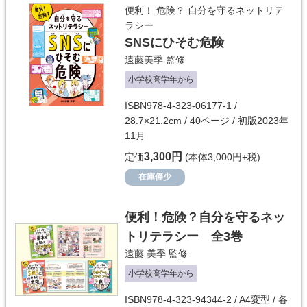
便利！ 危険？ 自分を守るネットリテ
ラシー
SNSにひそむ危険
遠藤美季
監修
小学校高学年から
ISBN978-4-323-06177-1 /
28.7×21.2cm / 40ページ / 初版2023年
11月
3,300円
定価
(本体3,000円+税)
在庫僅少
便利！危険？自分を守るネッ
トリテラシー 全3巻
遠藤 美季
監修
小学校高学年から
ISBN978-4-323-94344-2 / A4変型 / 各