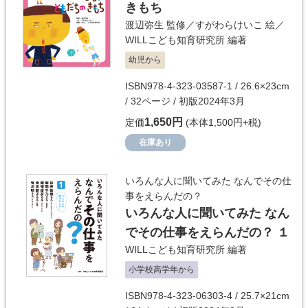
きもち
渡辺弥生
監修／
すがわらけいこ
絵／
WILLこども知育研究所
編著
幼児から
ISBN978-4-323-03587-1 / 26.6×23cm
/ 32ページ / 初版2024年3月
1,650円
定価
(本体1,500円+税)
在庫あり
いろんな人に聞いてみた なんでその仕
事をえらんだの？
いろんな人に聞いてみた なん
でその仕事をえらんだの？ １
WILLこども知育研究所
編著
小学校高学年から
ISBN978-4-323-06303-4 / 25.7×21cm