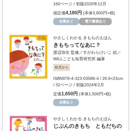
160ページ / 初版2020年12月
4,180円
揃定価
(本体3,800円+税)
在庫あり
電子書籍あり
やさしくわかる きもちのえほん
きもちってなあに？
渡辺弥生
監修／
すがわらけいこ
絵／
WILLこども知育研究所
編著
幼児から
ISBN978-4-323-03586-4 / 26.6×23cm
/ 32ページ / 初版2024年2月
1,650円
定価
(本体1,500円+税)
在庫あり
やさしくわかる きもちのえほん
じぶんのきもち ともだちの