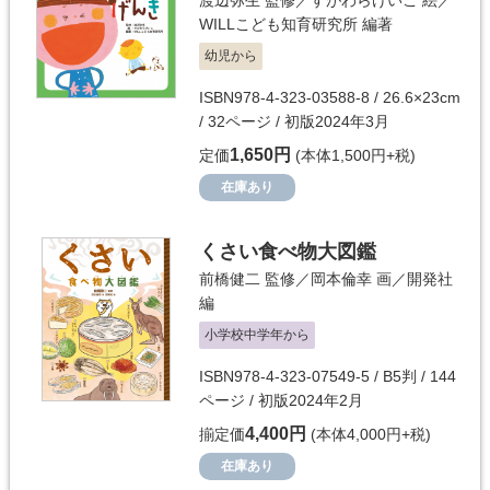
渡辺弥生
監修／
すがわらけいこ
絵／
WILLこども知育研究所
編著
幼児から
ISBN978-4-323-03588-8 / 26.6×23cm
/ 32ページ / 初版2024年3月
1,650円
定価
(本体1,500円+税)
在庫あり
くさい食べ物大図鑑
前橋健二
監修／
岡本倫幸
画／
開発社
編
小学校中学年から
ISBN978-4-323-07549-5 / B5判 / 144
ページ / 初版2024年2月
4,400円
揃定価
(本体4,000円+税)
在庫あり