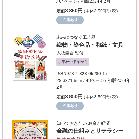
/ 64ページ / 初版2024年2月
3,850円
定価
(本体3,500円+税)
在庫あり
未来につなぐ工芸品
織物・染色品・和紙・文具
大牧圭吾
監修
小学校中学年から
ISBN978-4-323-05260-1 /
29.3×21.6cm / 48ページ / 初版2024年
2月
3,850円
定価
(本体3,500円+税)
在庫あり
知っておきたい お金と経済
金融の仕組みとリテラシー
泉 美智子
監修