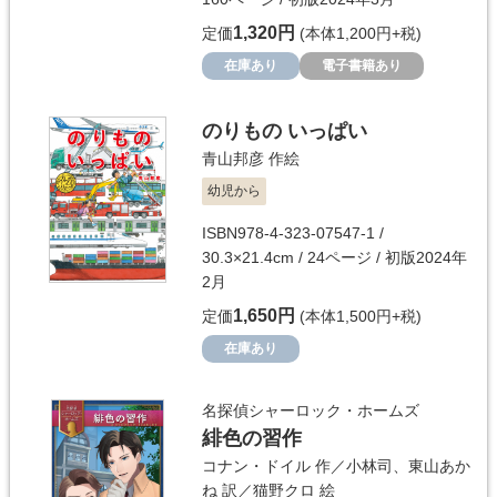
1,320円
定価
(本体1,200円+税)
在庫あり
電子書籍あり
のりもの いっぱい
青山邦彦
作絵
幼児から
ISBN978-4-323-07547-1 /
30.3×21.4cm / 24ページ / 初版2024年
2月
1,650円
定価
(本体1,500円+税)
在庫あり
名探偵シャーロック・ホームズ
緋色の習作
コナン・ドイル
作／
小林司
、
東山あか
ね
訳／
猫野クロ
絵