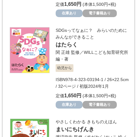
1,650円
定価
(本体1,500円+税)
在庫あり
電子書籍あり
SDGsってなぁに？ みらいのために
みんなができること
はたらく
関 正雄
監修／
WILLこども知育研究所
編・著
幼児から
ISBN978-4-323-03194-1 / 26×22.5cm
/ 32ページ / 初版2024年1月
1,650円
定価
(本体1,500円+税)
在庫あり
電子書籍あり
やさしくわかる きもちのえほん
まいにちげんき