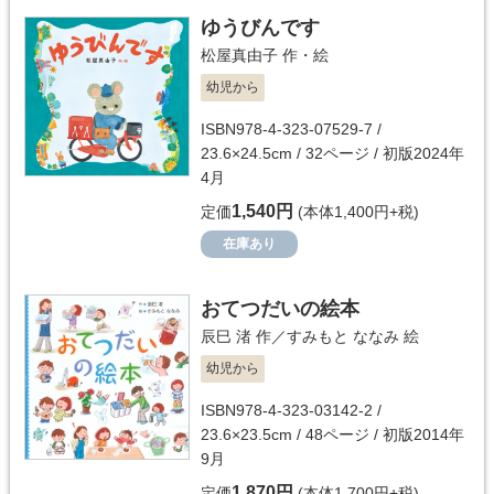
ゆうびんです
松屋真由子
作・絵
幼児から
ISBN978-4-323-07529-7 /
23.6×24.5cm / 32ページ / 初版2024年
4月
1,540円
定価
(本体1,400円+税)
在庫あり
おてつだいの絵本
辰巳 渚
作／
すみもと ななみ
絵
幼児から
ISBN978-4-323-03142-2 /
23.6×23.5cm / 48ページ / 初版2014年
9月
1,870円
定価
(本体1,700円+税)