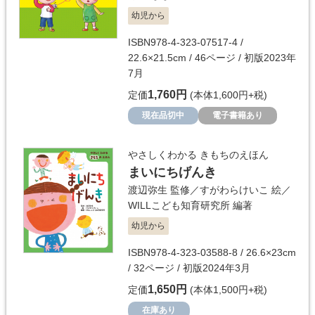
幼児から
ISBN978-4-323-07517-4 /
22.6×21.5cm / 46ページ / 初版2023年
7月
1,760円
定価
(本体1,600円+税)
現在品切中
電子書籍あり
やさしくわかる きもちのえほん
まいにちげんき
渡辺弥生
監修／
すがわらけいこ
絵／
WILLこども知育研究所
編著
幼児から
ISBN978-4-323-03588-8 / 26.6×23cm
/ 32ページ / 初版2024年3月
1,650円
定価
(本体1,500円+税)
在庫あり