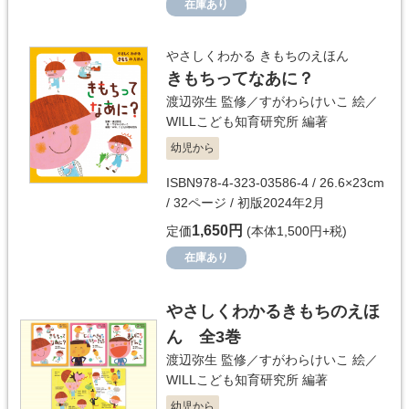
在庫あり
やさしくわかる きもちのえほん
きもちってなあに？
渡辺弥生
監修／
すがわらけいこ
絵／
WILLこども知育研究所
編著
幼児から
ISBN978-4-323-03586-4 / 26.6×23cm
/ 32ページ / 初版2024年2月
1,650円
定価
(本体1,500円+税)
在庫あり
やさしくわかるきもちのえほ
ん 全3巻
渡辺弥生
監修／
すがわらけいこ
絵／
WILLこども知育研究所
編著
幼児から