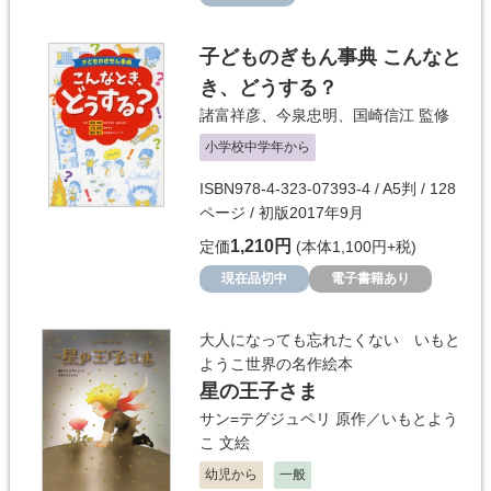
子どものぎもん事典 こんなと
き、どうする？
諸富祥彦
、
今泉忠明
、
国崎信江
監修
小学校中学年から
ISBN978-4-323-07393-4 / A5判 / 128
ページ / 初版2017年9月
1,210円
定価
(本体1,100円+税)
現在品切中
電子書籍あり
大人になっても忘れたくない いもと
ようこ世界の名作絵本
星の王子さま
サン=テグジュペリ
原作／
いもとよう
こ
文絵
幼児から
一般