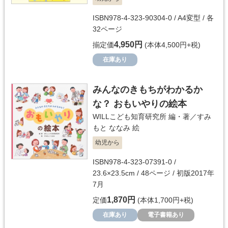
ISBN978-4-323-90304-0 / A4変型 / 各
32ページ
4,950円
揃定価
(本体4,500円+税)
在庫あり
みんなのきもちがわかるか
な？ おもいやりの絵本
WILLこども知育研究所
編・著／
すみ
もと ななみ
絵
幼児から
ISBN978-4-323-07391-0 /
23.6×23.5cm / 48ページ / 初版2017年
7月
1,870円
定価
(本体1,700円+税)
在庫あり
電子書籍あり