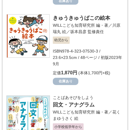
在庫あり
きゅうきゅうばこの絵本
WILLこども知育研究所
編・著／
川原
瑞丸
絵／
坂本昌彦
監修責任
幼児から
ISBN978-4-323-07530-3 /
23.6×23.5cm / 48ページ / 初版2023年
9月
1,870円
定価
(本体1,700円+税)
在庫あり
ことばあそびをしよう
回文・アナグラム
WILLこども知育研究所
編・著／
花く
まゆうさく
絵
小学校低学年から