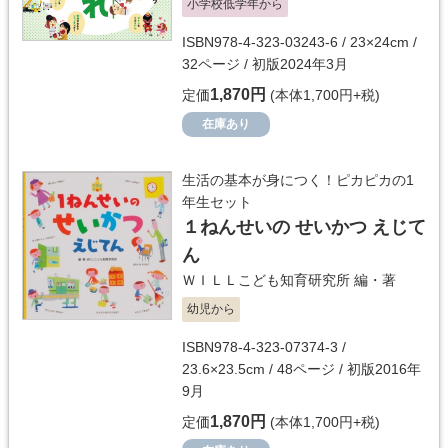
小学校低学年から
ISBN978-4-323-03243-6 / 23×24cm /
32ページ / 初版2024年3月
1,870円
定価
(本体1,700円+税)
在庫あり
生活の基本が身につく！ピカピカの1
年生セット
１ねんせいの せいかつ えじて
ん
ＷＩＬＬこども知育研究所
編・著
幼児から
ISBN978-4-323-07374-3 /
23.6×23.5cm / 48ページ / 初版2016年
9月
1,870円
定価
(本体1,700円+税)