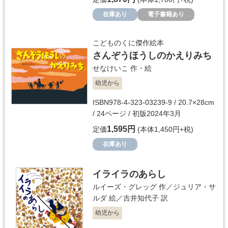
在庫あり
電子書籍あり
こどものくに傑作絵本
さんぞうほうしのかえりみち
せなけいこ
作・絵
幼児から
ISBN978-4-323-03239-9 / 20.7×28cm
/ 24ページ / 初版2024年3月
1,595円
定価
(本体1,450円+税)
在庫あり
イライラのあらし
ルイーズ・グレッグ
作／
ジュリア・サ
ルダ
絵／
吉井知代子
訳
幼児から