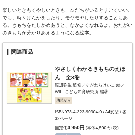
楽しいときもくやしいときも、友だちがいるとすごくいい。
でも、時々けんかをしたり、モヤモヤしたりすることもあ
る。きもちをたしかめあうと、なかよくなれるよ。おたがい
のきもちが分かりあえるようになる絵本。
関連商品
やさしくわかるきもちのえほ
ん 全3巻
渡辺弥生
監修／
すがわらけいこ
絵／
WILLこども知育研究所
編著
幼児から
ISBN978-4-323-90304-0 / A4変型 / 各
32ページ
4,950円
揃定価
(本体4,500円+税)