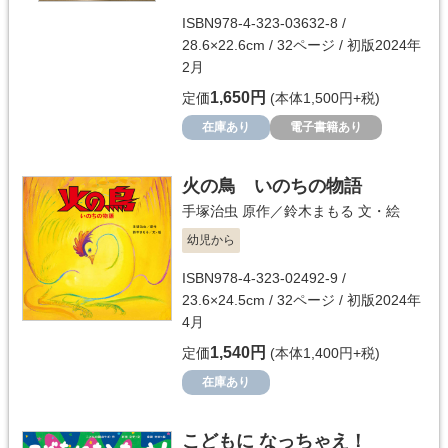
ISBN978-4-323-03632-8 /
28.6×22.6cm / 32ページ / 初版2024年
2月
1,650円
定価
(本体1,500円+税)
在庫あり
電子書籍あり
火の鳥 いのちの物語
手塚治虫
原作／
鈴木まもる
文・絵
幼児から
ISBN978-4-323-02492-9 /
23.6×24.5cm / 32ページ / 初版2024年
4月
1,540円
定価
(本体1,400円+税)
在庫あり
こどもに なっちゃえ！