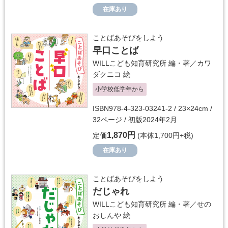
在庫あり
ことばあそびをしよう
早口ことば
WILLこども知育研究所
編・著／
カワ
ダクニコ
絵
小学校低学年から
ISBN978-4-323-03241-2 / 23×24cm /
32ページ / 初版2024年2月
1,870円
定価
(本体1,700円+税)
在庫あり
ことばあそびをしよう
だじゃれ
WILLこども知育研究所
編・著／
せの
おしんや
絵