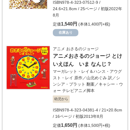
ISBN978-4-323-07512-9 /
24.6×21.8cm / 25ページ / 初版2022年
8月
1,540円
定価
(本体1,400円+税)
在庫あり
アニメ おさるのジョージ
アニメおさるのジョージ とけ
いえほん いま なんじ？
マーガレット・レイ＆ハンス・アウグ
スト・レイ
原作／
山北めぐみ
訳／
シ
ンシア・プラット
翻案／
キャシー・ウ
ォー
テレビアニメ脚本
幼児から
ISBN978-4-323-04381-4 / 21×20.8cm
/ 16ページ / 初版2013年8月
1,650円
定価
(本体1,500円+税)