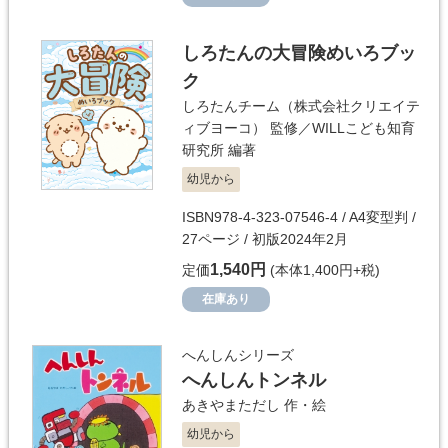
しろたんの大冒険めいろブッ
ク
しろたんチーム（株式会社クリエイテ
ィブヨーコ）
監修／
WILLこども知育
研究所
編著
幼児から
ISBN978-4-323-07546-4 / A4変型判 /
27ページ / 初版2024年2月
1,540円
定価
(本体1,400円+税)
在庫あり
へんしんシリーズ
へんしんトンネル
あきやまただし
作・絵
幼児から