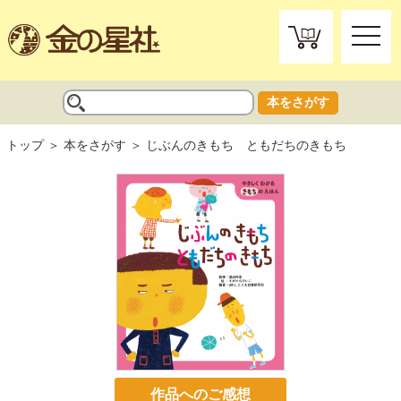
toggle
naviga
本をさがす
トップ
本をさがす
じぶんのきもち ともだちのきもち
作品へのご感想