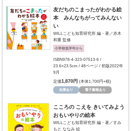
友だちのこまったがわかる絵
本 みんなちがってみんない
い
WILLこども知育研究所
編・著／
赤木
和重
監修
小学校低学年から
ISBN978-4-323-07513-6 /
23.6×23.5cm / 48ページ / 初版2022年
9月
1,870円
定価
(本体1,700円+税)
在庫あり
電子書籍あり
こころの こえを きいてみよう
おもいやりの絵本
WILLこども知育研究所
編・著／
すみ
もと ななみ
絵