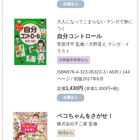
在庫あり
大人になってこまらない マンガで身に
つく
自分コントロール
菅原洋平
監修／
大野直人
マンガ・イ
ラスト
小学校中学年から
ISBN978-4-323-05323-3 / A5判 / 144
ページ / 初版2017年6月
1,430円
定価
(本体1,300円+税)
在庫あり
ペコちゃんをさがせ！
株式会社不二家
監修
幼児から