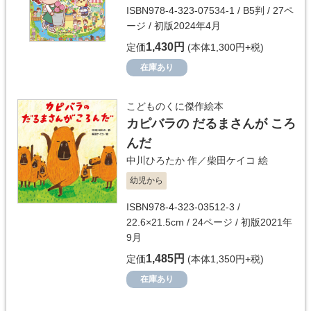
ISBN978-4-323-07534-1 / B5判 / 27ペ
ージ / 初版2024年4月
1,430円
定価
(本体1,300円+税)
在庫あり
こどものくに傑作絵本
カピバラの だるまさんが ころ
んだ
中川ひろたか
作／
柴田ケイコ
絵
幼児から
ISBN978-4-323-03512-3 /
22.6×21.5cm / 24ページ / 初版2021年
9月
1,485円
定価
(本体1,350円+税)
在庫あり