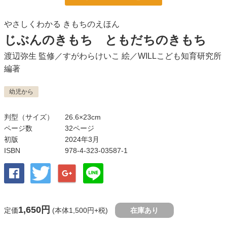
やさしくわかる きもちのえほん
じぶんのきもち ともだちのきもち
渡辺弥生
監修／
すがわらけいこ
絵／
WILLこども知育研究所
編著
幼児から
判型（サイズ）
26.6×23cm
ページ数
32ページ
初版
2024年3月
ISBN
978-4-323-03587-1
1,650円
定価
(本体1,500円+税)
在庫あり