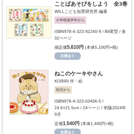
ことばあそびをしよう 全3巻
WILLこども知育研究所
編著
小学校低学年から
ISBN978-4-323-92240-9 / B4変型 / 各
32ページ
5,610円
揃定価
(本体5,100円+税)
在庫あり
ねこのケーキやさん
KORIRI
作・絵
幼児から
ISBN978-4-323-03406-5 /
24.6×21.5cm / 24ページ / 初版2024年
9月
1,540円
定価
(本体1,400円+税)
在庫あり