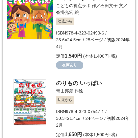
こどもの視点ラボ
作／
石田文子
文／
沓掛光宏
絵
幼児から
ISBN978-4-323-02493-6 /
23.6×24.5cm / 28ページ / 初版2024年
4月
1,540円
定価
(本体1,400円+税)
在庫あり
のりもの いっぱい
青山邦彦
作絵
幼児から
ISBN978-4-323-07547-1 /
30.3×21.4cm / 24ページ / 初版2024年
2月
1,650円
定価
(本体1,500円+税)