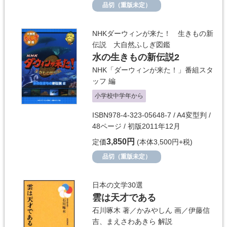
品切（重版未定）
NHKダーウィンが来た！ 生きもの新
伝説 大自然ふしぎ図鑑
水の生きもの新伝説2
NHK「ダーウィンが来た！」番組スタ
ッフ
編
小学校中学年から
ISBN978-4-323-05648-7 / A4変型判 /
48ページ / 初版2011年12月
3,850円
定価
(本体3,500円+税)
品切（重版未定）
日本の文学30選
雲は天才である
石川啄木
著／
かみやしん
画／
伊藤信
吉
、
まえさわあきら
解説