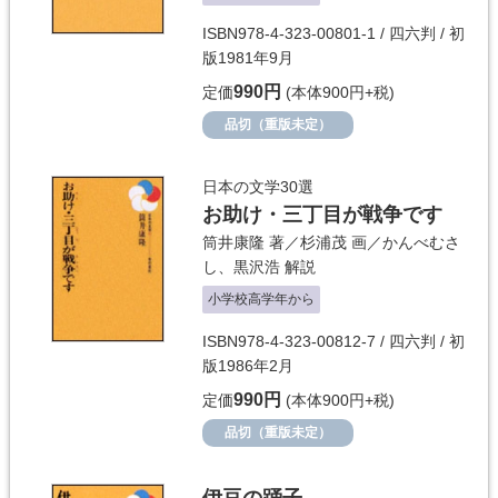
ISBN978-4-323-00801-1 / 四六判 / 初
版1981年9月
990円
定価
(本体900円+税)
品切（重版未定）
日本の文学30選
お助け・三丁目が戦争です
筒井康隆
著／
杉浦茂
画／
かんべむさ
し
、
黒沢浩
解説
小学校高学年から
ISBN978-4-323-00812-7 / 四六判 / 初
版1986年2月
990円
定価
(本体900円+税)
品切（重版未定）