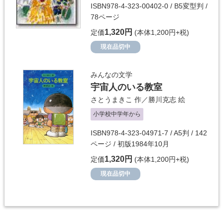
ISBN978-4-323-00402-0 / B5変型判 /
78ページ
1,320円
定価
(本体1,200円+税)
現在品切中
みんなの文学
宇宙人のいる教室
さとうまきこ
作／
勝川克志
絵
小学校中学年から
ISBN978-4-323-04971-7 / A5判 / 142
ページ / 初版1984年10月
1,320円
定価
(本体1,200円+税)
現在品切中