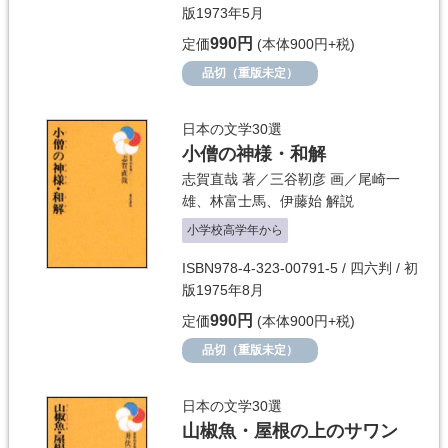
版1973年5月
990円
定価
(本体900円+税)
品切（重版未定）
日本の文学30選
小僧の神様・和解
志賀直哉
著／
三谷靭彦
画／
尾崎一
雄
、
林富士馬
、
伊藤始
解説
小学校高学年から
ISBN978-4-323-00791-5 / 四六判 / 初
版1975年8月
990円
定価
(本体900円+税)
品切（重版未定）
日本の文学30選
山椒魚・屋根の上のサワン