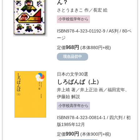
ん？
さとうまきこ
作／
長宏
絵
小学校低学年から
ISBN978-4-323-01192-9 / A5判 / 80ペ
ージ
968円
定価
(本体880円+税)
現在品切中
日本の文学30選
しろばんば（上）
井上靖
著／
井上正治
画／
福田宏年
、
伊藤始
解説
小学校高学年から
ISBN978-4-323-00814-1 / 四六判 / 初
版1985年12月
990円
定価
(本体900円+税)