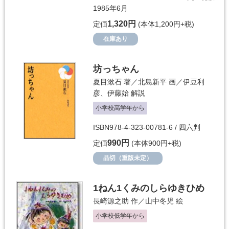
1985年6月
1,320円
定価
(本体1,200円+税)
在庫あり
坊っちゃん
夏目漱石
著／
北島新平
画／
伊豆利
彦
、
伊藤始
解説
小学校高学年から
ISBN978-4-323-00781-6 / 四六判
990円
定価
(本体900円+税)
品切（重版未定）
1ねん1くみのしらゆきひめ
長崎源之助
作／
山中冬児
絵
小学校低学年から