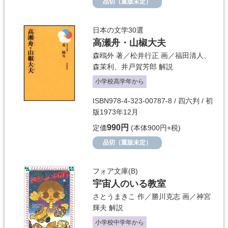
品切（重版未定）
日本の文学30選
高瀬舟・山椒大夫
森鴎外
著／
松井行正
画／
福田清人
、
森茉利
、
井戸賀芳郎
解説
小学校高学年から
ISBN978-4-323-00787-8 / 四六判 / 初
版1973年12月
990円
定価
(本体900円+税)
品切（重版未定）
フォア文庫(B)
宇宙人のいる教室
さとうまきこ
作／
勝川克志
画／
神宮
輝夫
解説
小学校中学年から