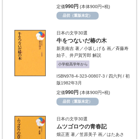
990円
定価
(本体900円+税)
品切（重版未定）
日本の文学30選
牛をつないだ椿の木
新美南吉
著／
小坂しげる
画／
斉藤寿
始子
、
井戸賀芳郎
解説
小学校高学年から
ISBN978-4-323-00807-3 / 四六判 / 初
版1982年3月
990円
定価
(本体900円+税)
品切（重版未定）
日本の文学30選
ムツゴロウの青春記
畑正憲
著／
笠原美子
画／
はたあさ