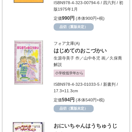
ISBN978-4-323-00794-6 / 四六判 / 初
版1975年1月
990円
定価
(本体900円+税)
品切（重版未定）
フォア文庫(A)
はじめてのおこづかい
生源寺美子
作／
山中冬児
画／
久保喬
解説
小学校低学年から
ISBN978-4-323-01033-5 / 新書判 /
17.3×11.3cm
594円
定価
(本体540円+税)
品切（重版未定）
おにいちゃんはうちゅうじ