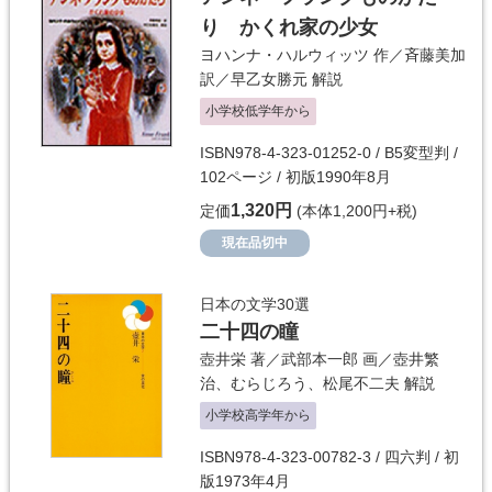
り かくれ家の少女
ヨハンナ・ハルウィッツ
作／
斉藤美加
訳／
早乙女勝元
解説
小学校低学年から
ISBN978-4-323-01252-0 / B5変型判 /
102ページ / 初版1990年8月
1,320円
定価
(本体1,200円+税)
現在品切中
日本の文学30選
二十四の瞳
壺井栄
著／
武部本一郎
画／
壺井繁
治
、
むらじろう
、
松尾不二夫
解説
小学校高学年から
ISBN978-4-323-00782-3 / 四六判 / 初
版1973年4月