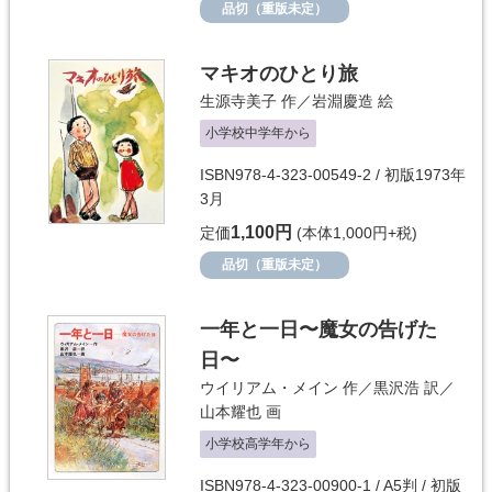
品切（重版未定）
マキオのひとり旅
生源寺美子
作／
岩淵慶造
絵
小学校中学年から
ISBN978-4-323-00549-2 / 初版1973年
3月
1,100円
定価
(本体1,000円+税)
品切（重版未定）
一年と一日〜魔女の告げた
日〜
ウイリアム・メイン
作／
黒沢浩
訳／
山本耀也
画
小学校高学年から
ISBN978-4-323-00900-1 / A5判 / 初版