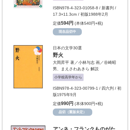
ISBN978-4-323-01058-8 / 新書判 /
17.3×11.3cm / 初版1988年2月
594円
定価
(本体540円+税)
現在品切中
日本の文学30選
野火
大岡昇平
著／
小林与志
画／
谷崎昭
男
、
まえさわあきら
解説
小学校高学年から
ISBN978-4-323-00799-1 / 四六判 / 初
版1975年9月
990円
定価
(本体900円+税)
品切（重版未定）
アンネ・フランクものがた