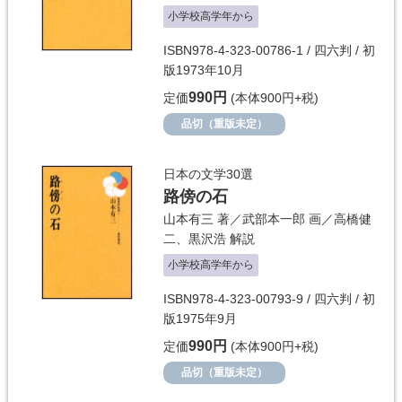
小学校高学年から
ISBN978-4-323-00786-1 / 四六判 / 初
版1973年10月
990円
定価
(本体900円+税)
品切（重版未定）
日本の文学30選
路傍の石
山本有三
著／
武部本一郎
画／
高橋健
二
、
黒沢浩
解説
小学校高学年から
ISBN978-4-323-00793-9 / 四六判 / 初
版1975年9月
990円
定価
(本体900円+税)
品切（重版未定）