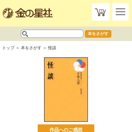
toggle
naviga
本をさがす
トップ
本をさがす
怪談
作品へのご感想