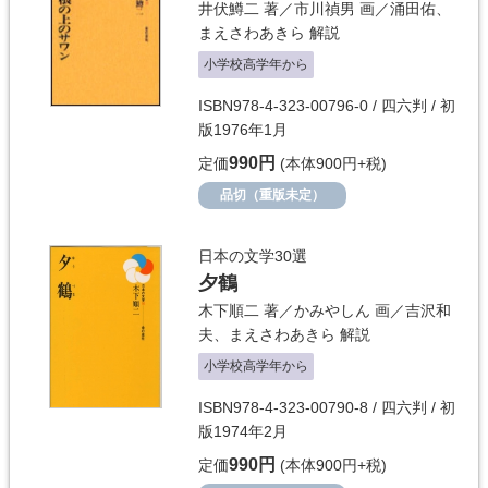
井伏鱒二
著／
市川禎男
画／
涌田佑
、
まえさわあきら
解説
小学校高学年から
ISBN978-4-323-00796-0 / 四六判 / 初
版1976年1月
990円
定価
(本体900円+税)
品切（重版未定）
日本の文学30選
夕鶴
木下順二
著／
かみやしん
画／
吉沢和
夫
、
まえさわあきら
解説
小学校高学年から
ISBN978-4-323-00790-8 / 四六判 / 初
版1974年2月
990円
定価
(本体900円+税)