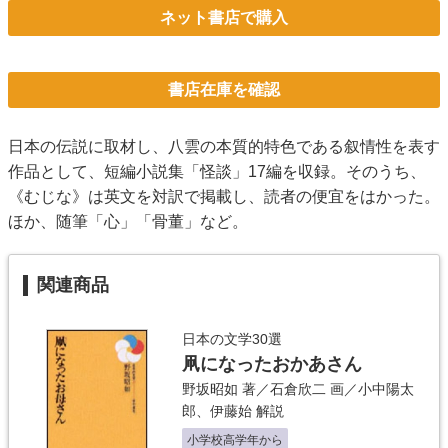
ネット書店で購入
書店在庫を確認
日本の伝説に取材し、八雲の本質的特色である叙情性を表す
作品として、短編小説集「怪談」17編を収録。そのうち、
《むじな》は英文を対訳で掲載し、読者の便宜をはかった。
ほか、随筆「心」「骨董」など。
関連商品
日本の文学30選
凧になったおかあさん
野坂昭如
著／
石倉欣二
画／
小中陽太
郎
、
伊藤始
解説
小学校高学年から