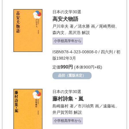
日本の文学30選
高安犬物語
戸川幸夫
著／
清水勝
画／
尾崎秀樹
、
森内文
、
黒沢浩
解説
小学校高学年から
ISBN978-4-323-00808-0 / 四六判 / 初
版1982年3月
990円
定価
(本体900円+税)
品切（重版未定）
日本の文学30選
藤村詩集・嵐
島崎藤村
著／
市川禎男
画／
遠藤祐
、
井戸賀芳郎
解説
小学校高学年から