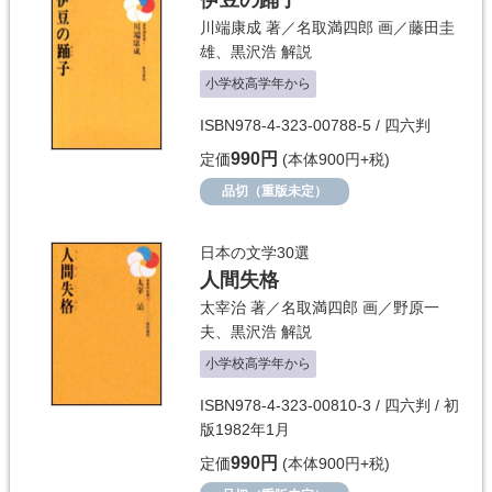
伊豆の踊子
川端康成
著／
名取満四郎
画／
藤田圭
雄
、
黒沢浩
解説
小学校高学年から
ISBN978-4-323-00788-5 / 四六判
990円
定価
(本体900円+税)
品切（重版未定）
日本の文学30選
人間失格
太宰治
著／
名取満四郎
画／
野原一
夫
、
黒沢浩
解説
小学校高学年から
ISBN978-4-323-00810-3 / 四六判 / 初
版1982年1月
990円
定価
(本体900円+税)