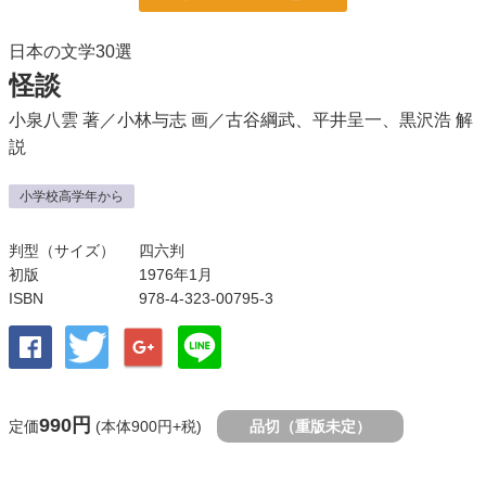
日本の文学30選
怪談
小泉八雲
著／
小林与志
画／
古谷綱武
、
平井呈一
、
黒沢浩
解
説
小学校高学年から
判型（サイズ）
四六判
初版
1976年1月
ISBN
978-4-323-00795-3
990円
定価
(本体900円+税)
品切（重版未定）