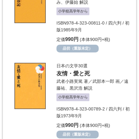
み
、
伊藤始
解説
小学校高学年から
ISBN978-4-323-00811-0 / 四六判 / 初
版1985年9月
990円
定価
(本体900円+税)
品切（重版未定）
日本の文学30選
友情・愛と死
武者小路実篤
著／
武部本一郎
画／
遠
藤祐
、
黒沢浩
解説
小学校高学年から
ISBN978-4-323-00789-2 / 四六判 / 初
版1973年9月
990円
定価
(本体900円+税)
品切（重版未定）