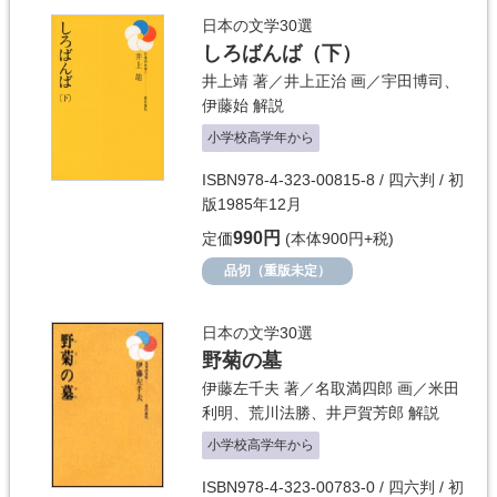
日本の文学30選
しろばんば（下）
井上靖
著／
井上正治
画／
宇田博司
、
伊藤始
解説
小学校高学年から
ISBN978-4-323-00815-8 / 四六判 / 初
版1985年12月
990円
定価
(本体900円+税)
品切（重版未定）
日本の文学30選
野菊の墓
伊藤左千夫
著／
名取満四郎
画／
米田
利明
、
荒川法勝
、
井戸賀芳郎
解説
小学校高学年から
ISBN978-4-323-00783-0 / 四六判 / 初