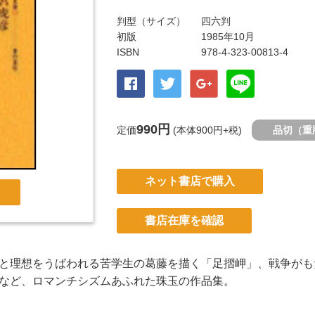
判型（サイズ）
四六判
初版
1985年10月
ISBN
978-4-323-00813-4
990円
定価
(本体900円+税)
品切（重
ネット書店で購入
書店在庫を確認
と理想をうばわれる苦学生の葛藤を描く「足摺岬」、戦争がも
など、ロマンチシズムあふれた珠玉の作品集。