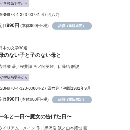
小学校高学年から
ISBN978-4-323-00781-6 / 四六判
990円
定価
(本体900円+税)
品切（重版未定）
日本の文学30選
母のない子と子のない母と
壺井栄
著／
桜井誠
画／
関英雄
、
伊藤始
解説
小学校高学年から
ISBN978-4-323-00804-2 / 四六判 / 初版1981年9月
990円
定価
(本体900円+税)
品切（重版未定）
一年と一日〜魔女の告げた日〜
ウイリアム・メイン
作／
黒沢浩
訳／
山本耀也
画