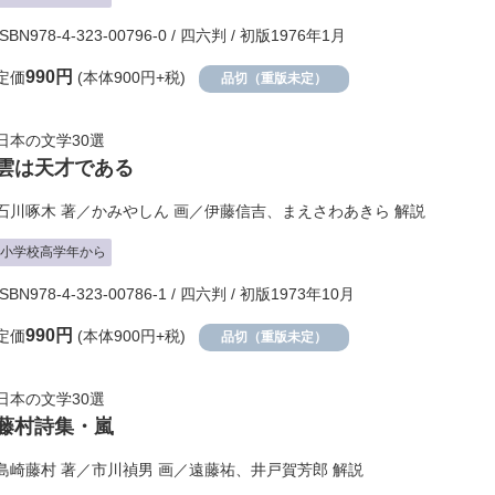
ISBN978-4-323-00796-0 / 四六判 / 初版1976年1月
990円
定価
(本体900円+税)
品切（重版未定）
日本の文学30選
雲は天才である
石川啄木
著／
かみやしん
画／
伊藤信吉
、
まえさわあきら
解説
小学校高学年から
ISBN978-4-323-00786-1 / 四六判 / 初版1973年10月
990円
定価
(本体900円+税)
品切（重版未定）
日本の文学30選
藤村詩集・嵐
島崎藤村
著／
市川禎男
画／
遠藤祐
、
井戸賀芳郎
解説