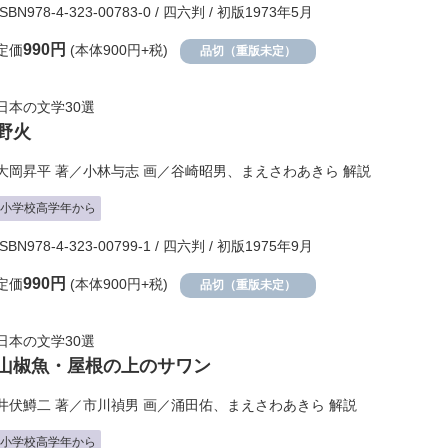
ISBN978-4-323-00783-0 / 四六判 / 初版1973年5月
990円
定価
(本体900円+税)
品切（重版未定）
日本の文学30選
野火
大岡昇平
著／
小林与志
画／
谷崎昭男
、
まえさわあきら
解説
小学校高学年から
ISBN978-4-323-00799-1 / 四六判 / 初版1975年9月
990円
定価
(本体900円+税)
品切（重版未定）
日本の文学30選
山椒魚・屋根の上のサワン
井伏鱒二
著／
市川禎男
画／
涌田佑
、
まえさわあきら
解説
小学校高学年から