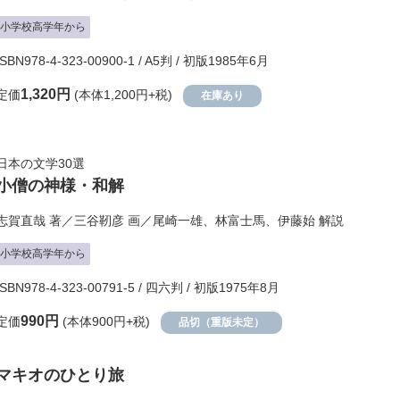
小学校高学年から
ISBN978-4-323-00900-1 / A5判 / 初版1985年6月
1,320円
定価
(本体1,200円+税)
在庫あり
日本の文学30選
小僧の神様・和解
志賀直哉
著／
三谷靭彦
画／
尾崎一雄
、
林富士馬
、
伊藤始
解説
小学校高学年から
ISBN978-4-323-00791-5 / 四六判 / 初版1975年8月
990円
定価
(本体900円+税)
品切（重版未定）
マキオのひとり旅