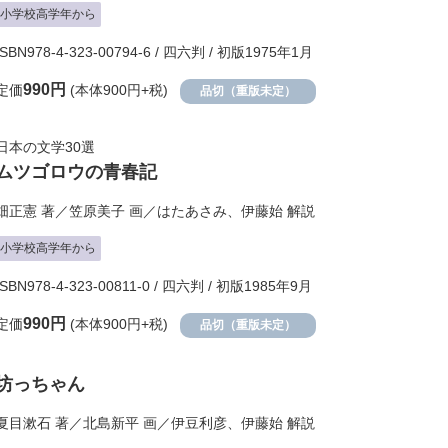
小学校高学年から
ISBN978-4-323-00794-6 / 四六判 / 初版1975年1月
990円
定価
(本体900円+税)
品切（重版未定）
日本の文学30選
ムツゴロウの青春記
畑正憲
著／
笠原美子
画／
はたあさみ
、
伊藤始
解説
小学校高学年から
ISBN978-4-323-00811-0 / 四六判 / 初版1985年9月
990円
定価
(本体900円+税)
品切（重版未定）
坊っちゃん
夏目漱石
著／
北島新平
画／
伊豆利彦
、
伊藤始
解説