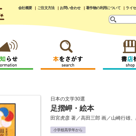
会社概要
ご注文方法
お問い合わせ
著作物の利用について
ライ
日本の文学30選
足摺岬・絵本
田宮虎彦
著／
高田三郎
画／
山崎行雄
、
小学校高学年から