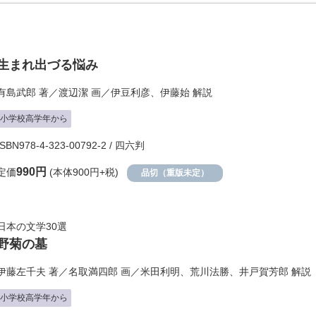
生まれ出づる悩み
有島武郎
著／
渡辺潔
画／
伊豆利彦
、
伊藤始
解説
小学校高学年から
ISBN978-4-323-00792-2 / 四六判
990円
定価
(本体900円+税)
品切（重版未定）
日本の文学30選
野菊の墓
伊藤左千夫
著／
名取満四郎
画／
米田利明
、
荒川法勝
、
井戸賀芳郎
解説
小学校高学年から