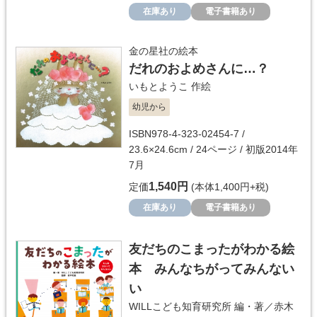
在庫あり
電子書籍あり
金の星社の絵本
だれのおよめさんに…？
いもとようこ
作絵
幼児から
ISBN978-4-323-02454-7 /
23.6×24.6cm / 24ページ / 初版2014年
7月
1,540円
定価
(本体1,400円+税)
在庫あり
電子書籍あり
友だちのこまったがわかる絵
本 みんなちがってみんない
い
WILLこども知育研究所
編・著／
赤木