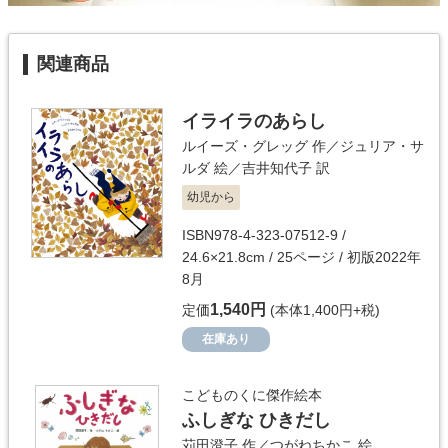
関連商品
イライラのあらし
ルイーズ・グレッグ
作／
ジュリア・サ
ルダ
絵／
吉井知代子
訳
幼児から
ISBN978-4-323-07512-9 /
24.6×21.8cm / 25ページ / 初版2022年
8月
1,540円
定価
(本体1,400円+税)
在庫あり
こどものくに傑作絵本
ふしぎな ひきだし
苅田澄子
作／
つがねちかこ
絵