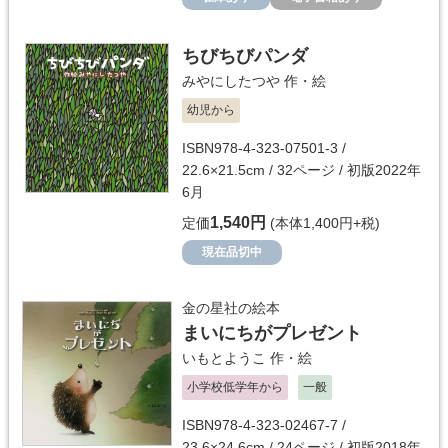
ちびちびパンダ
みやにしたつや
作・絵
幼児から
ISBN978-4-323-07501-3 /
22.6×21.5cm / 32ページ / 初版2022年
6月
1,540円
定価
(本体1,400円+税)
現在品切中
金の星社の絵本
まいにちがプレゼント
いもとようこ
作・絵
小学校低学年から
一般
ISBN978-4-323-02467-7 /
23.6×24.6cm / 24ページ / 初版2018年