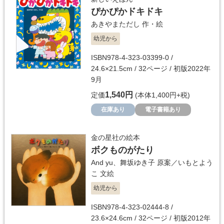
ぴかぴかドキドキ
あきやまただし
作・絵
幼児から
ISBN978-4-323-03399-0 /
24.6×21.5cm / 32ページ / 初版2022年
9月
1,540円
定価
(本体1,400円+税)
在庫あり
電子書籍あり
金の星社の絵本
ボクものがたり
And yu
、
舞坂ゆき子
原案／
いもとよう
こ
文絵
幼児から
ISBN978-4-323-02444-8 /
23.6×24.6cm / 32ページ / 初版2012年