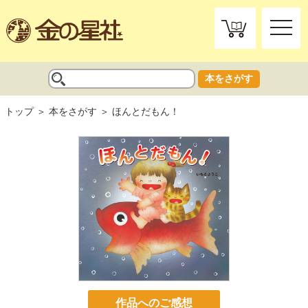
toggle
naviga
本をさがす
トップ
本をさがす
ほんとだもん！
作品へのご感想