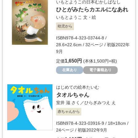
いもとようこの日本むかしばなし
ひとがみたらカエルになあれ
いもとようこ
文・絵
幼児から
ISBN978-4-323-03744-8 /
28.6×22.6cm / 32ページ / 初版2022年
9月
1,650円
定価
(本体1,500円+税)
在庫あり
電子書籍あり
はじめての絵本たいむ
タオルちゃん
室井 滋
さく／
ひらぎみつえ
え
赤ちゃんから
ISBN978-4-323-03916-9 / 18×18cm /
24ページ / 初版2022年9月