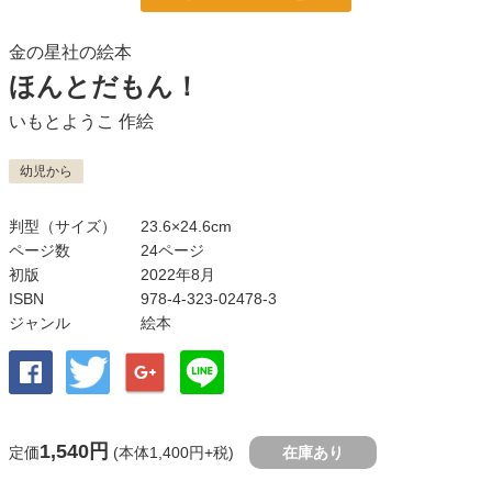
金の星社の絵本
ほんとだもん！
いもとようこ
作絵
幼児から
判型（サイズ）
23.6×24.6cm
ページ数
24ページ
初版
2022年8月
ISBN
978-4-323-02478-3
ジャンル
絵本
1,540円
定価
(本体1,400円+税)
在庫あり