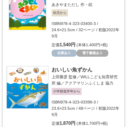
あきやまただし
作・絵
幼児から
ISBN978-4-323-03400-3 /
24.6×21.5cm / 32ページ / 初版2022年
9月
1,540円
定価
(本体1,400円+税)
在庫あり
電子書籍あり
おいしい魚ずかん
上田勝彦
監修／
WILLこども知育研究
所
編／
アクアマリンふくしま
協力
小学校低学年から
ISBN978-4-323-03398-3 /
23.6×23.5cm / 48ページ / 初版2022年
9月
1,870円
定価
(本体1,700円+税)