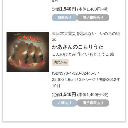
5月
1,540円
定価
(本体1,400円+税)
在庫あり
電子書籍あり
東日本大震災を忘れない―いのちの絵
本
かあさんのこもりうた
こんのひとみ
作／
いもとようこ
絵
幼児から
ISBN978-4-323-02445-5 /
23.6×24.6cm / 32ページ / 初版2012年
10月
1,540円
定価
(本体1,400円+税)
在庫あり
電子書籍あり