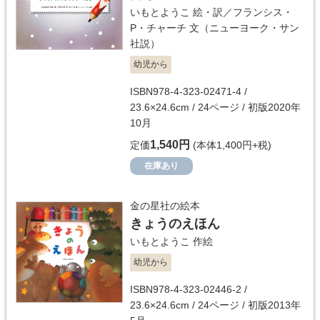
いもとようこ
絵・訳／
フランシス・
P・チャーチ
文（ニューヨーク・サン
社説）
幼児から
ISBN978-4-323-02471-4 /
23.6×24.6cm / 24ページ / 初版2020年
10月
1,540円
定価
(本体1,400円+税)
在庫あり
金の星社の絵本
きょうのえほん
いもとようこ
作絵
幼児から
ISBN978-4-323-02446-2 /
23.6×24.6cm / 24ページ / 初版2013年