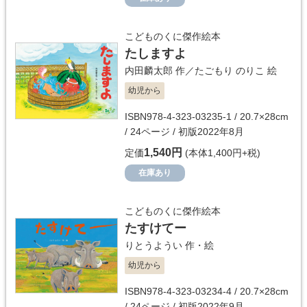
こどものくに傑作絵本
たしますよ
内田麟太郎
作／
たごもり のりこ
絵
幼児から
ISBN978-4-323-03235-1 / 20.7×28cm
/ 24ページ / 初版2022年8月
1,540円
定価
(本体1,400円+税)
在庫あり
こどものくに傑作絵本
たすけてー
りとうようい
作・絵
幼児から
ISBN978-4-323-03234-4 / 20.7×28cm
/ 24ページ / 初版2022年9月