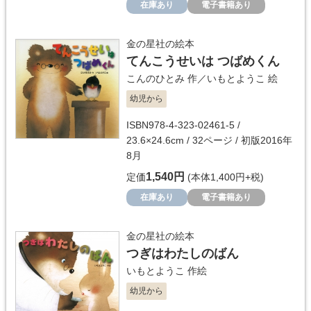
在庫あり
電子書籍あり
金の星社の絵本
てんこうせいは つばめくん
こんのひとみ
作／
いもとようこ
絵
幼児から
ISBN978-4-323-02461-5 /
23.6×24.6cm / 32ページ / 初版2016年
8月
1,540円
定価
(本体1,400円+税)
在庫あり
電子書籍あり
金の星社の絵本
つぎはわたしのばん
いもとようこ
作絵
幼児から