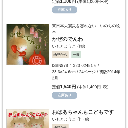
1,100円
定価
(本体1,000円+税)
在庫あり
東日本大震災を忘れない―いのちの絵
本
かぜのでんわ
いもとようこ
作絵
幼児から
一般
ISBN978-4-323-02451-6 /
23.6×24.6cm / 24ページ / 初版2014年
2月
1,540円
定価
(本体1,400円+税)
在庫あり
おばあちゃんもこどもです
いもとようこ
作・絵
幼児から