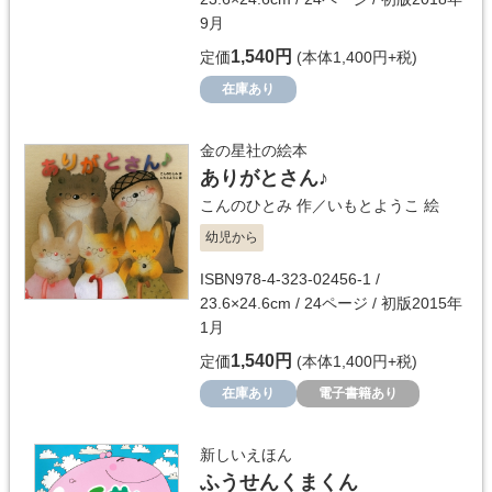
9月
1,540円
定価
(本体1,400円+税)
在庫あり
金の星社の絵本
ありがとさん♪
こんのひとみ
作／
いもとようこ
絵
幼児から
ISBN978-4-323-02456-1 /
23.6×24.6cm / 24ページ / 初版2015年
1月
1,540円
定価
(本体1,400円+税)
在庫あり
電子書籍あり
新しいえほん
ふうせんくまくん