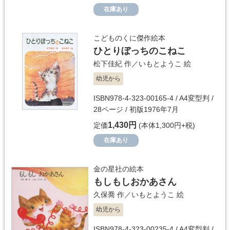
在庫あり
こどものくに傑作絵本
ひとりぼっちのこねこ
松下佳紀
作／
いもとようこ
絵
幼児から
ISBN978-4-323-00165-4 / A4変型判 /
28ページ / 初版1976年7月
1,430円
定価
(本体1,300円+税)
在庫あり
金の星社の絵本
もしもしおかあさん
久保喬
作／
いもとようこ
絵
幼児から
ISBN978-4-323-00235-4 / A4変型判 /