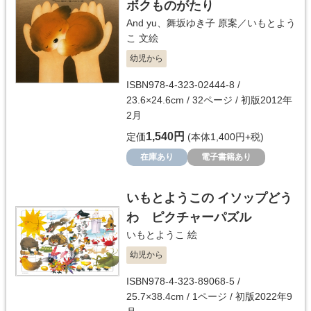
ボクものがたり
And yu
、
舞坂ゆき子
原案／
いもとよう
こ
文絵
幼児から
ISBN978-4-323-02444-8 /
23.6×24.6cm / 32ページ / 初版2012年
2月
1,540円
定価
(本体1,400円+税)
在庫あり
電子書籍あり
いもとようこの イソップどう
わ ピクチャーパズル
いもとようこ
絵
幼児から
ISBN978-4-323-89068-5 /
25.7×38.4cm / 1ページ / 初版2022年9