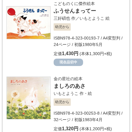
こどものくに傑作絵本
ふうせんまってー
三好碩也
作／
いもとようこ
絵
幼児から
ISBN978-4-323-00193-7 / A4変型判 /
24ページ / 初版1980年5月
1,430円
定価
(本体1,300円+税)
現在品切中
金の星社の絵本
ましろのあさ
いもとようこ
作・絵
幼児から
ISBN978-4-323-00253-8 / A4変型判 /
32ページ / 初版1983年4月
1,320円
定価
(本体1,200円+税)