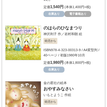
1,540円
定価
(本体1,400円+税)
在庫あり
電子書籍あり
のはらのひなまつり
神沢利子
作／
岩村和朗
絵
幼児から
ISBN978-4-323-00313-9 / A4変型判 /
40ページ / 初版1980年10月
1,980円
定価
(本体1,800円+税)
在庫あり
金の星社の絵本
おやすみなさい
いもとようこ
作絵
幼児から