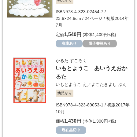
ISBN978-4-323-02454-7 /
23.6×24.6cm / 24ページ / 初版2014年
7月
1,540円
定価
(本体1,400円+税)
在庫あり
電子書籍あり
かるた すごろく
いもとようこ あいうえおか
るた
いもとようこ
え／
よこたきよし
ぶん
幼児から
ISBN978-4-323-89053-1 / 初版2017年
10月
1,430円
価格
(本体1,300円+税)
現在品切中