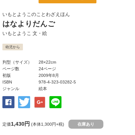
いもとようこのことわざえほん
はなよりだんご
いもとようこ
文・絵
幼児から
判型（サイズ）
28×22cm
ページ数
24ページ
初版
2009年8月
ISBN
978-4-323-03282-5
ジャンル
絵本
1,430円
定価
(本体1,300円+税)
在庫あり