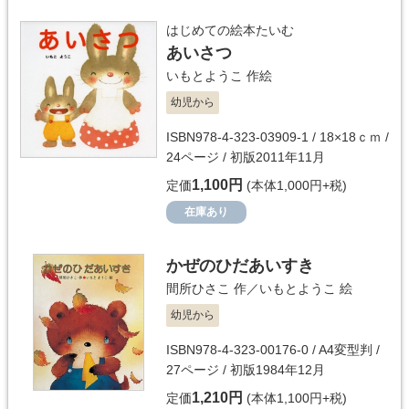
はじめての絵本たいむ
あいさつ
いもとようこ
作絵
幼児から
ISBN978-4-323-03909-1 / 18×18ｃｍ /
24ページ / 初版2011年11月
1,100円
定価
(本体1,000円+税)
在庫あり
かぜのひだあいすき
間所ひさこ
作／
いもとようこ
絵
幼児から
ISBN978-4-323-00176-0 / A4変型判 /
27ページ / 初版1984年12月
1,210円
定価
(本体1,100円+税)