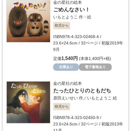
金の星社の絵本
ごめんなさい！
いもとようこ
作・絵
幼児から
ISBN978-4-323-02468-4 /
23.6×24.6cm / 32ページ / 初版2019年
9月
1,540円
定価
(本体1,400円+税)
在庫あり
電子書籍あり
金の星社の絵本
たったひとりのともだち
原田えいせい
作／
いもとようこ
絵
幼児から
ISBN978-4-323-02450-9 /
23.6×24.6cm / 32ページ / 初版2013年
11月