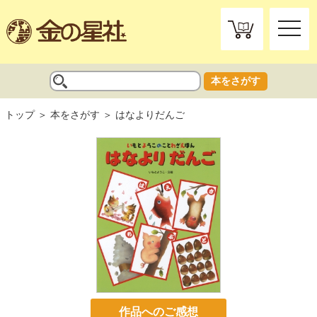
toggle
naviga
本をさがす
トップ
本をさがす
はなよりだんご
作品へのご感想