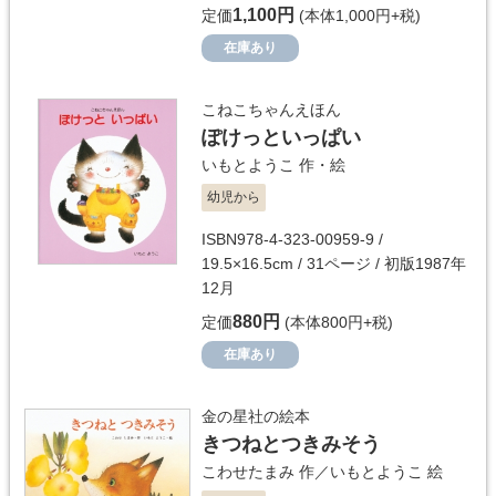
1,100円
定価
(本体1,000円+税)
在庫あり
こねこちゃんえほん
ぽけっといっぱい
いもとようこ
作・絵
幼児から
ISBN978-4-323-00959-9 /
19.5×16.5cm / 31ページ / 初版1987年
12月
880円
定価
(本体800円+税)
在庫あり
金の星社の絵本
きつねとつきみそう
こわせたまみ
作／
いもとようこ
絵