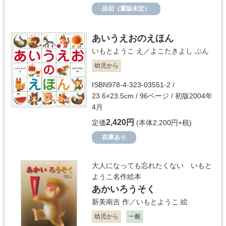
品切（重版未定）
あいうえおのえほん
いもとようこ
え／
よこたきよし
ぶん
幼児から
ISBN978-4-323-03551-2 /
23.6×23.5cm / 96ページ / 初版2004年
4月
2,420円
定価
(本体2,200円+税)
在庫あり
大人になっても忘れたくない いもと
ようこ名作絵本
あかいろうそく
新美南吉
作／
いもとようこ
絵
幼児から
一般