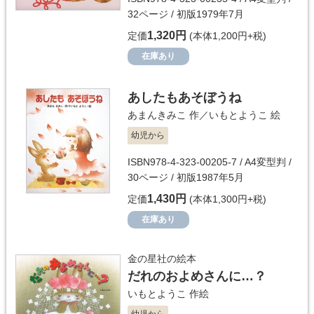
32ページ / 初版1979年7月
1,320円
定価
(本体1,200円+税)
在庫あり
あしたもあそぼうね
あまんきみこ
作／
いもとようこ
絵
幼児から
ISBN978-4-323-00205-7 / A4変型判 /
30ページ / 初版1987年5月
1,430円
定価
(本体1,300円+税)
在庫あり
金の星社の絵本
だれのおよめさんに…？
いもとようこ
作絵
幼児から