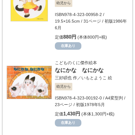
幼児から
ISBN978-4-323-00958-2 /
19.5×16.5cm / 31ページ / 初版1986年
6月
880円
定価
(本体800円+税)
在庫あり
こどものくに傑作絵本
なにかな なにかな
三好碩也
作／
いもとようこ
絵
幼児から
ISBN978-4-323-00192-0 / A4変型判 /
23ページ / 初版1978年5月
1,430円
定価
(本体1,300円+税)
在庫あり