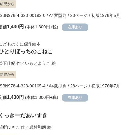
幼児から
ISBN978-4-323-00192-0 / A4変型判 / 23ページ / 初版1978年5月
1,430円
定価
(本体1,300円+税)
在庫あり
こどものくに傑作絵本
ひとりぼっちのこねこ
松下佳紀
作／
いもとようこ
絵
幼児から
ISBN978-4-323-00165-4 / A4変型判 / 28ページ / 初版1976年7月
1,430円
定価
(本体1,300円+税)
在庫あり
くっきーだあいすき
間所ひさこ
作／
岩村和朗
絵