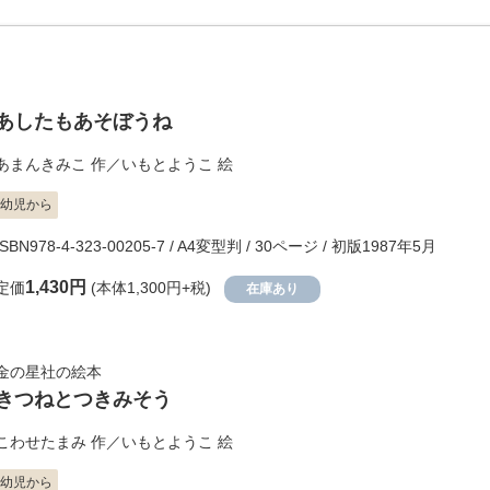
あしたもあそぼうね
あまんきみこ
作／
いもとようこ
絵
幼児から
ISBN978-4-323-00205-7 / A4変型判 / 30ページ / 初版1987年5月
1,430円
定価
(本体1,300円+税)
在庫あり
金の星社の絵本
きつねとつきみそう
こわせたまみ
作／
いもとようこ
絵
幼児から