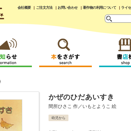
会社概要
ご注文方法
お問い合わせ
著作物の利用について
ライ
き
かぜのひだあいすき
間所ひさこ
作／
いもとようこ
絵
幼児から