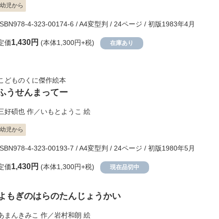
幼児から
ISBN978-4-323-00174-6 / A4変型判 / 24ページ / 初版1983年4月
1,430円
定価
(本体1,300円+税)
在庫あり
こどものくに傑作絵本
ふうせんまってー
三好碩也
作／
いもとようこ
絵
幼児から
ISBN978-4-323-00193-7 / A4変型判 / 24ページ / 初版1980年5月
1,430円
定価
(本体1,300円+税)
現在品切中
よもぎのはらのたんじょうかい
あまんきみこ
作／
岩村和朗
絵