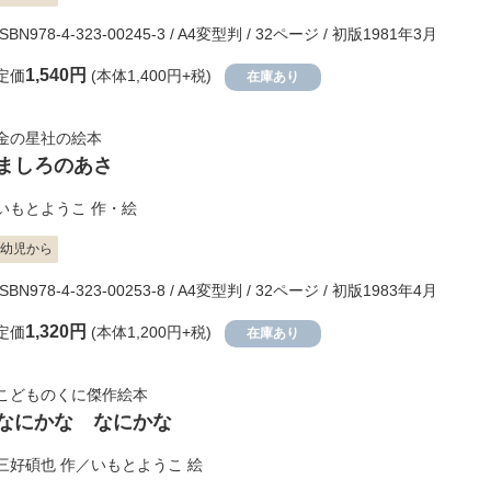
ISBN978-4-323-00245-3 / A4変型判 / 32ページ / 初版1981年3月
1,540円
定価
(本体1,400円+税)
在庫あり
金の星社の絵本
ましろのあさ
いもとようこ
作・絵
幼児から
ISBN978-4-323-00253-8 / A4変型判 / 32ページ / 初版1983年4月
1,320円
定価
(本体1,200円+税)
在庫あり
こどものくに傑作絵本
なにかな なにかな
三好碩也
作／
いもとようこ
絵