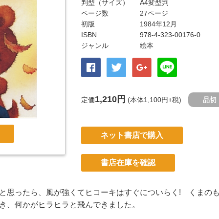
判型（サイズ）
A4変型判
ページ数
27ページ
初版
1984年12月
ISBN
978-4-323-00176-0
ジャンル
絵本
1,210円
定価
(本体1,100円+税)
品切
ネット書店で購入
書店在庫を確認
と思ったら、風が強くてヒコーキはすぐについらく! くまの
き、何かがヒラヒラと飛んできました。