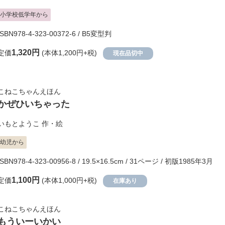
小学校低学年から
ISBN978-4-323-00372-6 / B5変型判
1,320円
定価
(本体1,200円+税)
現在品切中
こねこちゃんえほん
かぜひいちゃった
いもとようこ
作・絵
幼児から
ISBN978-4-323-00956-8 / 19.5×16.5cm / 31ページ / 初版1985年3月
1,100円
定価
(本体1,000円+税)
在庫あり
こねこちゃんえほん
もういーいかい