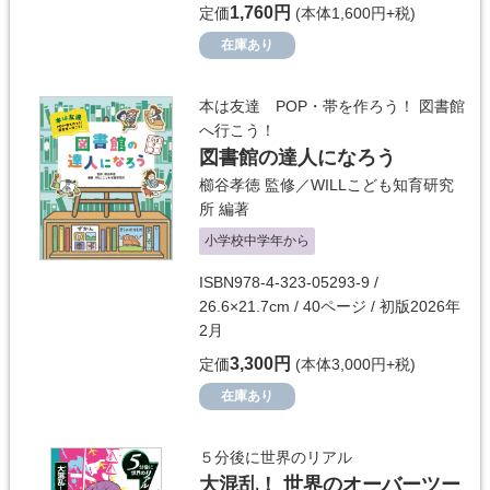
1,760円
定価
(本体1,600円+税)
在庫あり
本は友達 POP・帯を作ろう！ 図書館
へ行こう！
図書館の達人になろう
櫛谷孝徳
監修／
WILLこども知育研究
所
編著
小学校中学年から
ISBN978-4-323-05293-9 /
26.6×21.7cm / 40ページ / 初版2026年
2月
3,300円
定価
(本体3,000円+税)
在庫あり
５分後に世界のリアル
大混乱！ 世界のオーバーツー