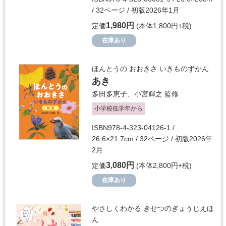
/ 32ページ / 初版2026年1月
1,980円
定価
(本体1,800円+税)
在庫あり
ほんとうの おおきさ いきものずかん
あき
多田多恵子
、
小宮輝之
監修
小学校低学年から
ISBN978-4-323-04126-1 /
26.6×21.7cm / 32ページ / 初版2026年
2月
3,080円
定価
(本体2,800円+税)
在庫あり
やさしくわかる きせつのぎょうじえほ
ん