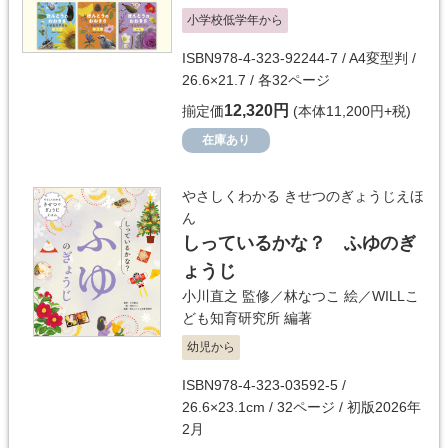
小学校低学年から
ISBN978-4-323-92244-7 / A4変型判 /
26.6×21.7 / 各32ページ
12,320円
揃定価
(本体11,200円+税)
在庫あり
やさしくわかる きせつのぎょうじえほ
ん
しっているかな？ ふゆのぎ
ょうじ
小川直之
監修／
林なつこ
絵／
WILLこ
ども知育研究所
編著
幼児から
ISBN978-4-323-03592-5 /
26.6×23.1cm / 32ページ / 初版2026年
2月