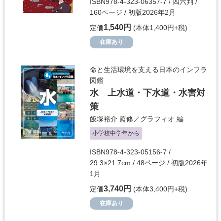
ISBN978-4-323-06357-7 / 四六判 /
160ページ / 初版2026年2月
1,540円
定価
(本体1,400円+税)
在庫あり
命と生活環境を支える日本のインフラ
図鑑
水 上水道・下水道・水害対
策
飯塚裕介
監修／
グラフィオ
編
小学校中学年から
ISBN978-4-323-05156-7 /
29.3×21.7cm / 48ページ / 初版2026年
1月
3,740円
定価
(本体3,400円+税)
在庫あり