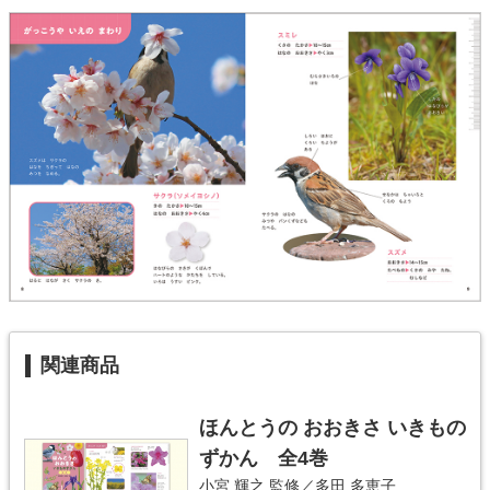
関連商品
ほんとうの おおきさ いきもの
ずかん 全4巻
小宮 輝之
監修／
多田 多恵子