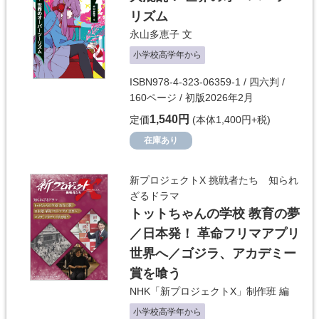
リズム
永山多恵子
文
小学校高学年から
ISBN978-4-323-06359-1 / 四六判 /
160ページ / 初版2026年2月
1,540円
定価
(本体1,400円+税)
在庫あり
新プロジェクトX 挑戦者たち 知られ
ざるドラマ
トットちゃんの学校 教育の夢
／日本発！ 革命フリマアプリ
世界へ／ゴジラ、アカデミー
賞を喰う
NHK「新プロジェクトX」制作班
編
小学校高学年から