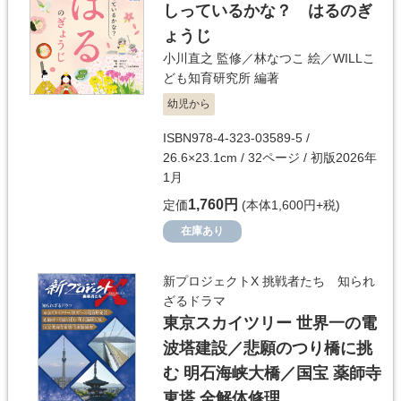
しっているかな？ はるのぎ
ょうじ
小川直之
監修／
林なつこ
絵／
WILLこ
ども知育研究所
編著
幼児から
ISBN978-4-323-03589-5 /
26.6×23.1cm / 32ページ / 初版2026年
1月
1,760円
定価
(本体1,600円+税)
在庫あり
新プロジェクトX 挑戦者たち 知られ
ざるドラマ
東京スカイツリー 世界一の電
波塔建設／悲願のつり橋に挑
む 明石海峡大橋／国宝 薬師寺
東塔 全解体修理