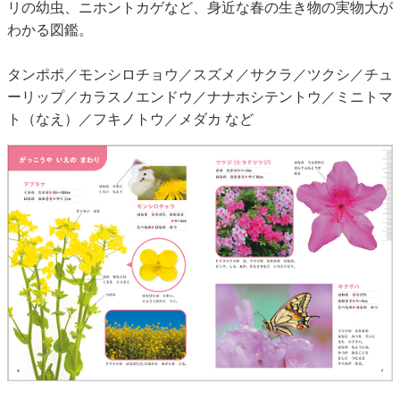
リの幼虫、ニホントカゲなど、身近な春の生き物の実物大が
わかる図鑑。
タンポポ／モンシロチョウ／スズメ／サクラ／ツクシ／チュ
ーリップ／カラスノエンドウ／ナナホシテントウ／ミニトマ
ト（なえ）／フキノトウ／メダカ など