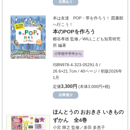
在庫あり
本は友達 POP・帯を作ろう！ 図書館
へ行こう！
本のPOPを作ろう
櫛谷孝徳
監修／
WILLこども知育研究
所
編著
小学校中学年から
ISBN978-4-323-05291-5 /
26.6×21.7cm / 40ページ / 初版2026年
1月
3,300円
定価
(本体3,000円+税)
在庫僅少
ほんとうの おおきさ いきもの
ずかん 全4巻
小宮 輝之
監修／
多田 多恵子