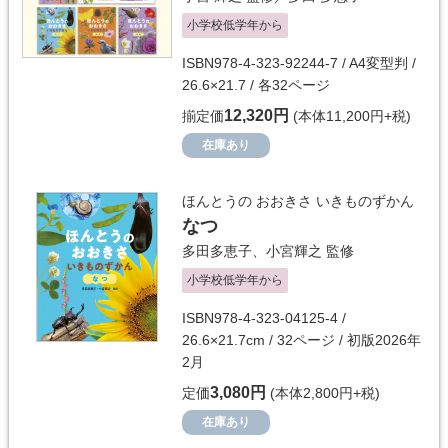
小学校低学年から
ISBN978-4-323-92244-7 / A4変型判 /
26.6×21.7 / 各32ページ
12,320円
揃定価
(本体11,200円+税)
在庫あり
ほんとうの おおきさ いきものずかん
なつ
多田多恵子
、
小宮輝之
監修
小学校低学年から
ISBN978-4-323-04125-4 /
26.6×21.7cm / 32ページ / 初版2026年
2月
3,080円
定価
(本体2,800円+税)
在庫あり