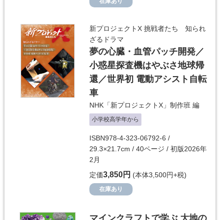
在庫あり
新プロジェクトX 挑戦者たち 知られ
ざるドラマ
夢の心臓・血管パッチ開発／
小惑星探査機はやぶさ地球帰
還／世界初 電動アシスト自転
車
NHK「新プロジェクトX」制作班
編
小学校高学年から
ISBN978-4-323-06792-6 /
29.3×21.7cm / 40ページ / 初版2026年
2月
3,850円
定価
(本体3,500円+税)
在庫あり
マインクラフトで学ぶ 大地の