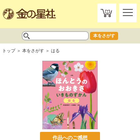
toggle
naviga
本をさがす
トップ
本をさがす
はる
作品へのご感想