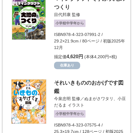
つくり
目代邦康
監修
小学校中学年から
ISBN978-4-323-07991-2 /
29.2×21.9cm / 80ページ / 初版2025年
12月
4,620円
揃定価
(本体4,200円+税)
在庫あり
それいきもののおかげです図
鑑
今泉忠明
監修／
ぬまがさワタリ
、
小豆
だるま
イラスト
小学校中学年から
ISBN978-4-323-07575-4 /
25.3×19.7cm / 128ページ / 初版2025