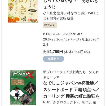
しっているかな？ あきのぎ
ょうじ
小川直之
監修／
林なつこ
絵／
WILLこ
ども知育研究所
編著
幼児から
ISBN978-4-323-03591-8 /
26.6×23.1cm / 32ページ / 初版2026年
2月
1,760円
定価
(本体1,600円+税)
在庫あり
新プロジェクトX 挑戦者たち 知られ
ざるドラマ
なでしこジャパンW杯優勝／
スケートボード 五輪頂点へ／
カーリング 極寒の町に熱狂を
NHK「新プロジェクトX」制作班
編