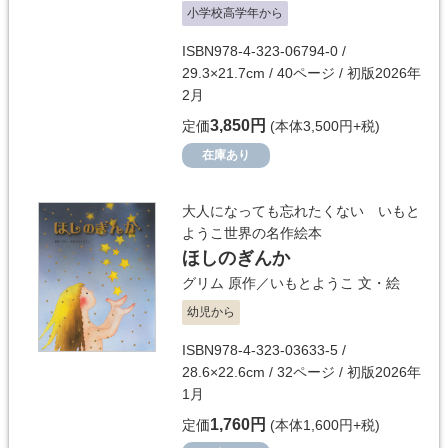
小学校高学年から
ISBN978-4-323-06794-0 /
29.3×21.7cm / 40ページ / 初版2026年
2月
3,850円
定価
(本体3,500円+税)
在庫あり
大人になっても忘れたくない いもと
ようこ世界の名作絵本
ほしのぎんか
グリム
原作／
いもとようこ
文・絵
幼児から
ISBN978-4-323-03633-5 /
28.6×22.6cm / 32ページ / 初版2026年
1月
1,760円
定価
(本体1,600円+税)