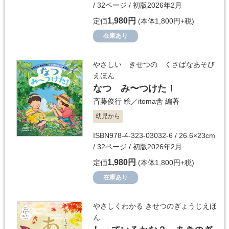
/ 32ページ / 初版2026年2月
1,980円
定価
(本体1,800円+税)
在庫あり
やさしい きせつの くさばなあそび
えほん
なつ み〜つけた！
斉藤俊行
絵／
itoma舎
編著
幼児から
ISBN978-4-323-03032-6 / 26.6×23cm
/ 32ページ / 初版2026年2月
1,980円
定価
(本体1,800円+税)
在庫あり
やさしくわかる きせつのぎょうじえほ
ん