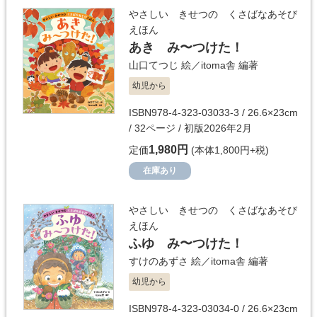
やさしい きせつの くさばなあそび
えほん
あき み〜つけた！
山口てつじ
絵／
itoma舎
編著
幼児から
ISBN978-4-323-03033-3 / 26.6×23cm
/ 32ページ / 初版2026年2月
1,980円
定価
(本体1,800円+税)
在庫あり
やさしい きせつの くさばなあそび
えほん
ふゆ み〜つけた！
すけのあずさ
絵／
itoma舎
編著
幼児から
ISBN978-4-323-03034-0 / 26.6×23cm