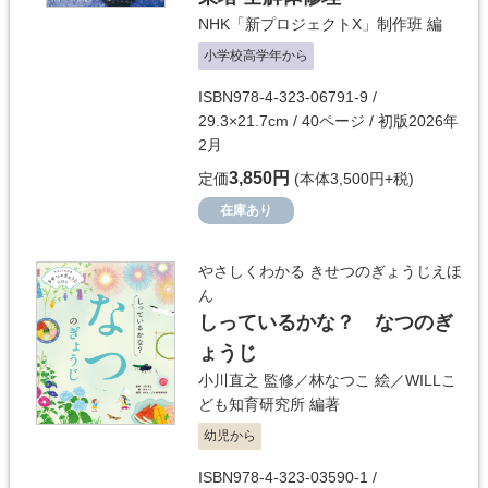
NHK「新プロジェクトX」制作班
編
小学校高学年から
ISBN978-4-323-06791-9 /
29.3×21.7cm / 40ページ / 初版2026年
2月
3,850円
定価
(本体3,500円+税)
在庫あり
やさしくわかる きせつのぎょうじえほ
ん
しっているかな？ なつのぎ
ょうじ
小川直之
監修／
林なつこ
絵／
WILLこ
ども知育研究所
編著
幼児から
ISBN978-4-323-03590-1 /