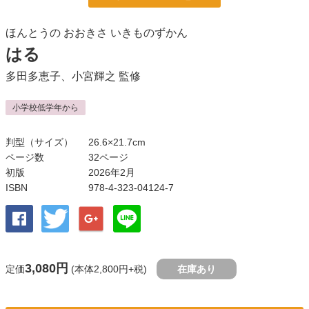
ほんとうの おおきさ いきものずかん
はる
多田多恵子
、
小宮輝之
監修
小学校低学年から
判型（サイズ）
26.6×21.7cm
ページ数
32ページ
初版
2026年2月
ISBN
978-4-323-04124-7
3,080円
定価
(本体2,800円+税)
在庫あり