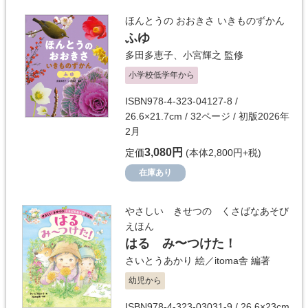
ほんとうの おおきさ いきものずかん
ふゆ
多田多恵子
、
小宮輝之
監修
小学校低学年から
ISBN978-4-323-04127-8 /
26.6×21.7cm / 32ページ / 初版2026年
2月
3,080円
定価
(本体2,800円+税)
在庫あり
やさしい きせつの くさばなあそび
えほん
はる み〜つけた！
さいとうあかり
絵／
itoma舎
編著
幼児から
ISBN978-4-323-03031-9 / 26.6×23cm