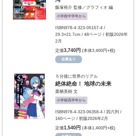
飯塚裕介
監修／
グラフィオ
編
小学校中学年から
ISBN978-4-323-05157-4 /
29.3×21.7cm / 48ページ / 初版2026年
2月
3,740円
定価
(本体3,400円+税)
在庫あり
５分後に世界のリアル
絶体絶命！ 地球の未来
栗栖美樹
文
小学校高学年から
ISBN978-4-323-06358-4 / 四六判 /
160ページ / 初版2026年2月
1,540円
定価
(本体1,400円+税)