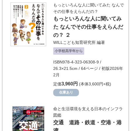
もっといろんな人に聞いてみた なんで
その仕事をえらんだの？
もっといろんな人に聞いてみ
た なんでその仕事をえらんだ
の？ ２
WILLこども知育研究所
編著
小学校高学年から
ISBN978-4-323-06308-9 /
26.3×21.5cm / 64ページ / 初版2026年
2月
3,960円
定価
(本体3,600円+税)
在庫あり
命と生活環境を支える日本のインフラ
図鑑
交通 道路・鉄道・空港・港
湾