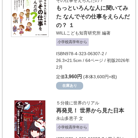
その仕事をえらんだの？
もっといろんな人に聞いてみ
た なんでその仕事をえらんだ
の？ １
WILLこども知育研究所
編著
小学校高学年から
ISBN978-4-323-06307-2 /
26.3×21.5cm / 64ページ / 初版2026年
2月
3,960円
定価
(本体3,600円+税)
在庫あり
５分後に世界のリアル
再発見！ 世界から見た日本
永山多恵子
文
小学校高学年から