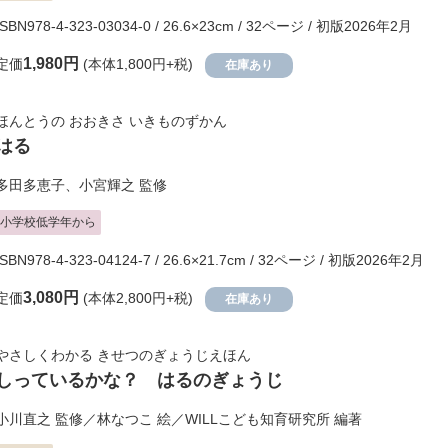
ISBN978-4-323-03034-0 / 26.6×23cm / 32ページ / 初版2026年2月
1,980円
定価
(本体1,800円+税)
在庫あり
ほんとうの おおきさ いきものずかん
はる
多田多恵子
、
小宮輝之
監修
小学校低学年から
ISBN978-4-323-04124-7 / 26.6×21.7cm / 32ページ / 初版2026年2月
3,080円
定価
(本体2,800円+税)
在庫あり
やさしくわかる きせつのぎょうじえほん
しっているかな？ はるのぎょうじ
小川直之
監修／
林なつこ
絵／
WILLこども知育研究所
編著