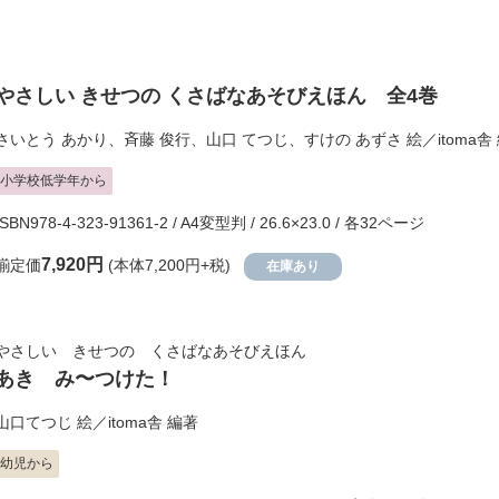
やさしい きせつの くさばなあそびえほん 全4巻
さいとう あかり
、
斉藤 俊行
、
山口 てつじ
、
すけの あずさ
絵／
itoma舎
小学校低学年から
ISBN978-4-323-91361-2 / A4変型判 / 26.6×23.0 / 各32ページ
7,920円
揃定価
(本体7,200円+税)
在庫あり
やさしい きせつの くさばなあそびえほん
あき み〜つけた！
山口てつじ
絵／
itoma舎
編著
幼児から