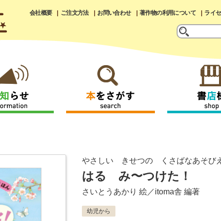
会社概要
ご注文方法
お問い合わせ
著作物の利用について
ライ
！
やさしい きせつの くさばなあそび
はる み〜つけた！
さいとうあかり
絵／
itoma舎
編著
幼児から