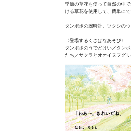
季節の草花を使って自然の中で
ける草花を使用して、簡単にで
タンポポの腕時計、ツクシのつ
〈登場するくさばなあそび〉
タンポポのうでどけい／タンポ
たち／サクラとオオイヌフグリ