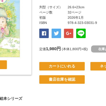
判型（サイズ）
26.6×23cm
ページ数
32ページ
初版
2026年1月
ISBN
978-4-323-03031-9
1,980円
定価
(本体1,800円+税)
在庫
カートにいれる
ネ
書店在庫を確認
絵本シリーズ