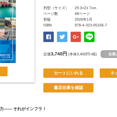
判型（サイズ）
29.3×21.7cm
ページ数
48ページ
初版
2026年1月
ISBN
978-4-323-05156-7
3,740円
定価
(本体3,400円+税)
在庫
カートにいれる
ネ
書店在庫を確認
力―― それがインフラ！