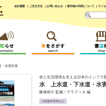
会社概要
ご注文方法
お問い合わせ
著作物の利用について
ライ
道・水害対策
命と生活環境を支える日本のインフラ
水 上水道・下水道・水
飯塚裕介
監修／
グラフィオ
編
小学校中学年から