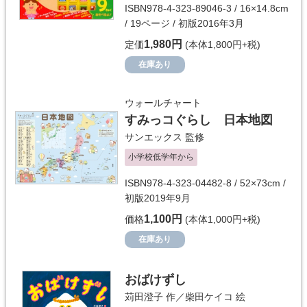
ISBN978-4-323-89046-3 / 16×14.8cm
/ 19ページ / 初版2016年3月
1,980円
定価
(本体1,800円+税)
在庫あり
ウォールチャート
すみっコぐらし 日本地図
サンエックス
監修
小学校低学年から
ISBN978-4-323-04482-8 / 52×73cm /
初版2019年9月
1,100円
価格
(本体1,000円+税)
在庫あり
おばけずし
苅田澄子
作／
柴田ケイコ
絵