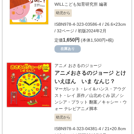
WILLこども知育研究所
編著
幼児から
ISBN978-4-323-03586-4 / 26.6×23cm
/ 32ページ / 初版2024年2月
1,650円
定価
(本体1,500円+税)
在庫あり
アニメ おさるのジョージ
アニメおさるのジョージ とけ
いえほん いま なんじ？
マーガレット・レイ＆ハンス・アウグ
スト・レイ
原作／
山北めぐみ
訳／
シ
ンシア・プラット
翻案／
キャシー・ウ
ォー
テレビアニメ脚本
幼児から
ISBN978-4-323-04381-4 / 21×20.8cm