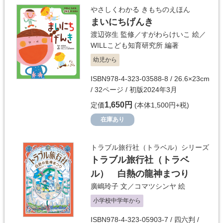
やさしくわかる きもちのえほん
まいにちげんき
渡辺弥生
監修／
すがわらけいこ
絵／
WILLこども知育研究所
編著
幼児から
ISBN978-4-323-03588-8 / 26.6×23cm
/ 32ページ / 初版2024年3月
1,650円
定価
(本体1,500円+税)
在庫あり
トラブル旅行社（トラベル）シリーズ
トラブル旅行社（トラベ
ル） 白熱の龍神まつり
廣嶋玲子
文／
コマツシンヤ
絵
小学校中学年から
ISBN978-4-323-05903-7 / 四六判 /