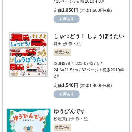
/ 16ページ / 初版2013年8月
1,650円
定価
(本体1,500円+税)
在庫あり
しゅつどう！ しょうぼうたい
鎌田 歩
作・絵
幼児から
ISBN978-4-323-07437-5 /
24.6×21.5cm / 32ページ / 初版2019年
2月
1,540円
定価
(本体1,400円+税)
在庫あり
ゆうびんです
松屋真由子
作・絵
幼児から