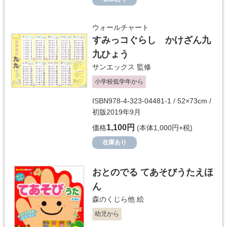
ウォールチャート
すみっコぐらし かけざん九
九ひょう
サンエックス
監修
小学校低学年から
ISBN978-4-323-04481-1 / 52×73cm /
初版2019年9月
1,100円
価格
(本体1,000円+税)
在庫あり
おとのでる てあそびうたえほ
ん
森のくじら他
絵
幼児から