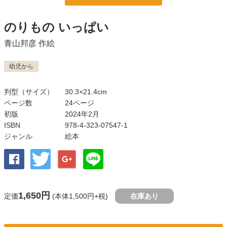
のりもの いっぱい
青山邦彦
作絵
幼児から
判型（サイズ）
30.3×21.4cm
ページ数
24ページ
初版
2024年2月
ISBN
978-4-323-07547-1
ジャンル
絵本
1,650円
定価
(本体1,500円+税)
在庫あり