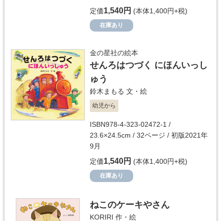
1,540円
定価
(本体1,400円+税)
在庫あり
金の星社の絵本
せんろはつづく にほんいっし
ゅう
鈴木まもる
文・絵
幼児から
ISBN978-4-323-02472-1 /
23.6×24.5cm / 32ページ / 初版2021年
9月
1,540円
定価
(本体1,400円+税)
在庫あり
ねこのケーキやさん
KORIRI
作・絵