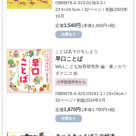
ISBN978-4-323-01363-3 /
23.6×24.5cm / 32ページ / 初版2003年
10月
1,540円
定価
(本体1,400円+税)
在庫あり
ことばあそびをしよう
早口ことば
WILLこども知育研究所
編・著／
カワ
ダクニコ
絵
小学校低学年から
ISBN978-4-323-03241-2 / 23×24cm /
32ページ / 初版2024年2月
1,870円
定価
(本体1,700円+税)
在庫あり