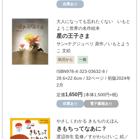
在庫あり
大人になっても忘れたくない いもと
ようこ世界の名作絵本
星の王子さま
サン=テグジュペリ
原作／
いもとよう
こ
文絵
幼児から
一般
ISBN978-4-323-03632-8 /
28.6×22.6cm / 32ページ / 初版2024年
2月
1,650円
定価
(本体1,500円+税)
在庫あり
電子書籍あり
やさしくわかる きもちのえほん
きもちってなあに？
渡辺弥生
監修／
すがわらけいこ
絵／