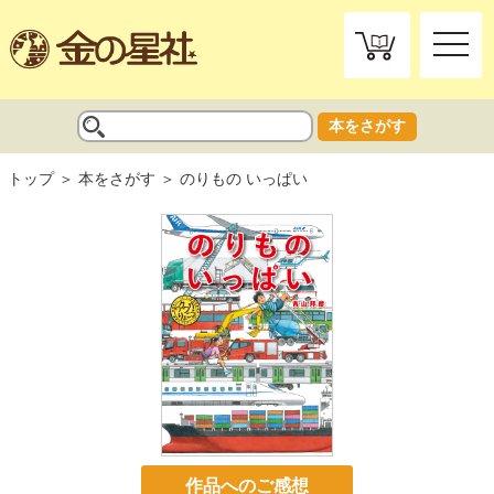
toggle
naviga
本をさがす
トップ
本をさがす
のりもの いっぱい
作品へのご感想