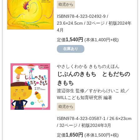
幼児から
ISBN978-4-323-02492-9 /
23.6×24.5cm / 32ページ / 初版2024年
4月
1,540円
定価
(本体1,400円+税)
在庫あり
やさしくわかる きもちのえほん
じぶんのきもち ともだちの
きもち
渡辺弥生
監修／
すがわらけいこ
絵／
WILLこども知育研究所
編著
幼児から
ISBN978-4-323-03587-1 / 26.6×23cm
/ 32ページ / 初版2024年3月
1,650円
定価
(本体1,500円+税)