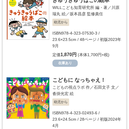
きゅうきゅうばこの絵本
WILLこども知育研究所
編・著／
川原
瑞丸
絵／
坂本昌彦
監修責任
幼児から
ISBN978-4-323-07530-3 /
23.6×23.5cm / 48ページ / 初版2023年
9月
1,870円
定価
(本体1,700円+税)
在庫あり
こどもに なっちゃえ！
こどもの視点ラボ
作／
石田文子
文／
沓掛光宏
絵
幼児から
ISBN978-4-323-02493-6 /
23.6×24.5cm / 28ページ / 初版2024年
4月