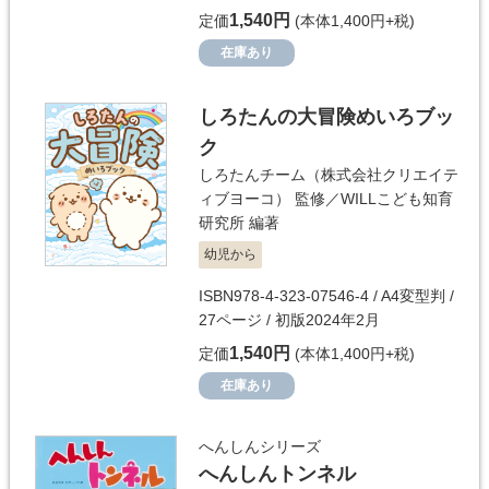
1,540円
定価
(本体1,400円+税)
在庫あり
しろたんの大冒険めいろブッ
ク
しろたんチーム（株式会社クリエイテ
ィブヨーコ）
監修／
WILLこども知育
研究所
編著
幼児から
ISBN978-4-323-07546-4 / A4変型判 /
27ページ / 初版2024年2月
1,540円
定価
(本体1,400円+税)
在庫あり
へんしんシリーズ
へんしんトンネル