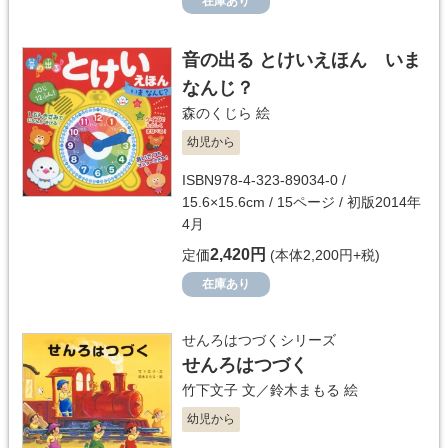
在庫あり
音の出る とけいえほん いま
なんじ？
森のくじら
絵
幼児から
ISBN978-4-323-89034-0 /
15.6×15.6cm / 15ページ / 初版2014年
4月
2,420円
定価
(本体2,200円+税)
在庫あり
せんろはつづくシリーズ
せんろはつづく
竹下文子
文／
鈴木まもる
絵
幼児から