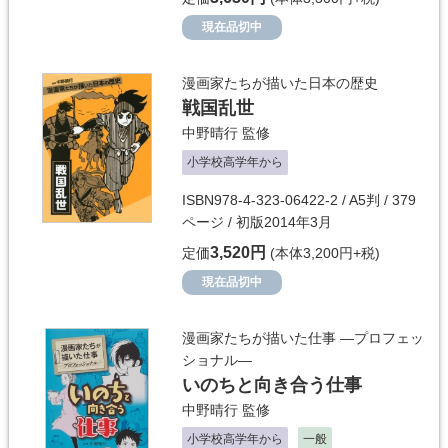
現在品切中
漫画家たちが描いた日本の歴史
戦国乱世
中野晴行
監修
小学校高学年から
ISBN978-4-323-06422-2 / A5判 / 379
ページ / 初版2014年3月
3,520円
定価
(本体3,200円+税)
現在品切中
漫画家たちが描いた仕事 ―プロフェッ
ショナル―
いのちと向き合う仕事
中野晴行
監修
小学校高学年から
一般