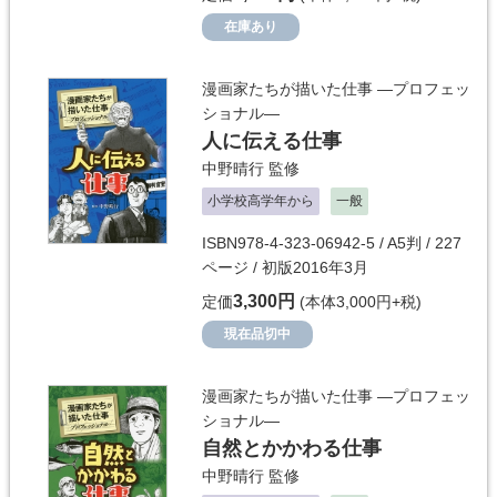
在庫あり
漫画家たちが描いた仕事 ―プロフェッ
ショナル―
人に伝える仕事
中野晴行
監修
小学校高学年から
一般
ISBN978-4-323-06942-5 / A5判 / 227
ページ / 初版2016年3月
3,300円
定価
(本体3,000円+税)
現在品切中
漫画家たちが描いた仕事 ―プロフェッ
ショナル―
自然とかかわる仕事
中野晴行
監修