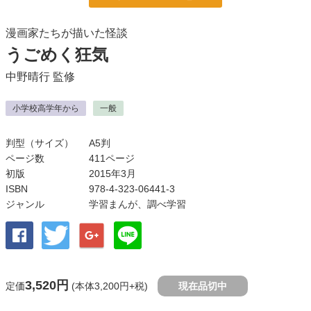
漫画家たちが描いた怪談
うごめく狂気
中野晴行
監修
小学校高学年から
一般
判型（サイズ）
A5判
ページ数
411ページ
初版
2015年3月
ISBN
978-4-323-06441-3
ジャンル
学習まんが
、
調べ学習
3,520円
定価
(本体3,200円+税)
現在品切中