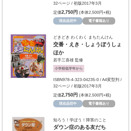
32ページ / 初版2017年3月
2,750円
定価
(本体2,500円+税)
現在品切中
電子書籍あり
どきどき わくわく まちたんけん
交番・えき・しょうぼうしょ
ほか
若手三喜雄
監修
小学校低学年から
ISBN978-4-323-04235-0 / A4変型判 /
32ページ / 初版2017年3月
2,750円
定価
(本体2,500円+税)
現在品切中
電子書籍あり
知ろう！学ぼう！障害のこと
ダウン症のある友だち