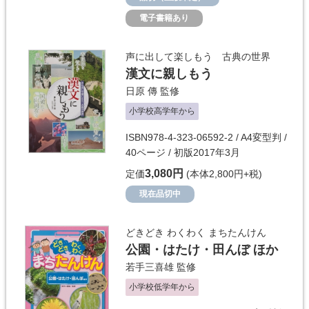
電子書籍あり
声に出して楽しもう 古典の世界
漢文に親しもう
日原 傳
監修
小学校高学年から
ISBN978-4-323-06592-2 / A4変型判 /
40ページ / 初版2017年3月
3,080円
定価
(本体2,800円+税)
現在品切中
どきどき わくわく まちたんけん
公園・はたけ・田んぼ ほか
若手三喜雄
監修
小学校低学年から