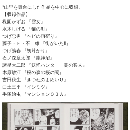
*山里を舞台にした作品を中心に収録。
【収録作品】
楳図かずお 『雪女』
水木しげる 『猫の町』
つげ忠男 『ヘビの雨宿り』
藤子・Ｆ・不二雄 『街がいた!!』
つげ義春 『初茸がり』
石ノ森章太郎 『龍神沼』
諸星大二郎 『妖怪ハンター 闇の客人』
木原敏江 『桜の森の桜の闇』
吉田秋生 『きつねのよめいり』
白土三平 『イシミツ』
手塚治虫 『マンションＯＢＡ』