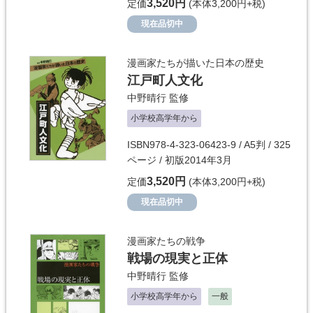
3,520円
定価
(本体3,200円+税)
現在品切中
漫画家たちが描いた日本の歴史
江戸町人文化
中野晴行
監修
小学校高学年から
ISBN978-4-323-06423-9 / A5判 / 325
ページ / 初版2014年3月
3,520円
定価
(本体3,200円+税)
現在品切中
漫画家たちの戦争
戦場の現実と正体
中野晴行
監修
小学校高学年から
一般