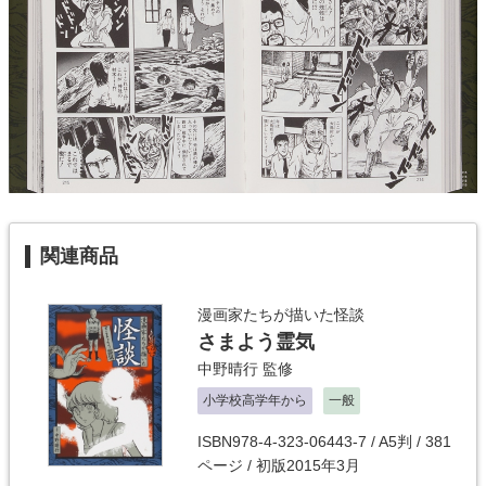
関連商品
漫画家たちが描いた怪談
さまよう霊気
中野晴行
監修
小学校高学年から
一般
ISBN978-4-323-06443-7 / A5判 / 381
ページ / 初版2015年3月