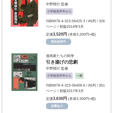
中野晴行
監修
小学校高学年から
ISBN978-4-323-06425-3 / A5判 / 326
ページ / 初版2014年3月
3,520円
定価
(本体3,200円+税)
現在品切中
漫画家たちの戦争
引き揚げの悲劇
中野晴行
監修
小学校高学年から
一般
ISBN978-4-323-06408-6 / A5判 / 351
ページ / 初版2017年3月
3,630円
定価
(本体3,300円+税)
在庫あり