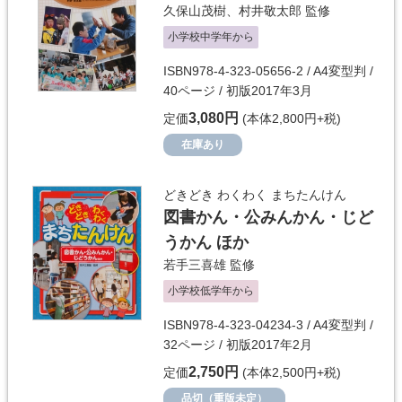
久保山茂樹
、
村井敬太郎
監修
小学校中学年から
ISBN978-4-323-05656-2 / A4変型判 /
40ページ / 初版2017年3月
3,080円
定価
(本体2,800円+税)
在庫あり
どきどき わくわく まちたんけん
図書かん・公みんかん・じど
うかん ほか
若手三喜雄
監修
小学校低学年から
ISBN978-4-323-04234-3 / A4変型判 /
32ページ / 初版2017年2月
2,750円
定価
(本体2,500円+税)
品切（重版未定）