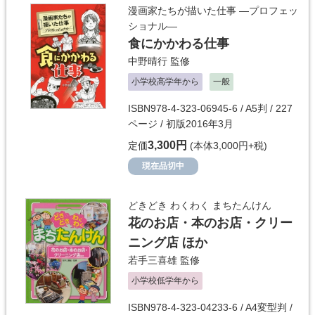
漫画家たちが描いた仕事 ―プロフェッ
ショナル―
食にかかわる仕事
中野晴行
監修
小学校高学年から
一般
ISBN978-4-323-06945-6 / A5判 / 227
ページ / 初版2016年3月
3,300円
定価
(本体3,000円+税)
現在品切中
どきどき わくわく まちたんけん
花のお店・本のお店・クリー
ニング店 ほか
若手三喜雄
監修
小学校低学年から
ISBN978-4-323-04233-6 / A4変型判 /