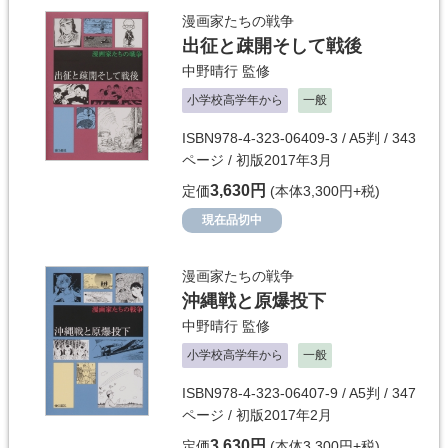
漫画家たちの戦争
出征と疎開そして戦後
中野晴行
監修
小学校高学年から
一般
ISBN978-4-323-06409-3 / A5判 / 343
ページ / 初版2017年3月
3,630円
定価
(本体3,300円+税)
現在品切中
漫画家たちの戦争
沖縄戦と原爆投下
中野晴行
監修
小学校高学年から
一般
ISBN978-4-323-06407-9 / A5判 / 347
ページ / 初版2017年2月
3,630円
定価
(本体3,300円+税)