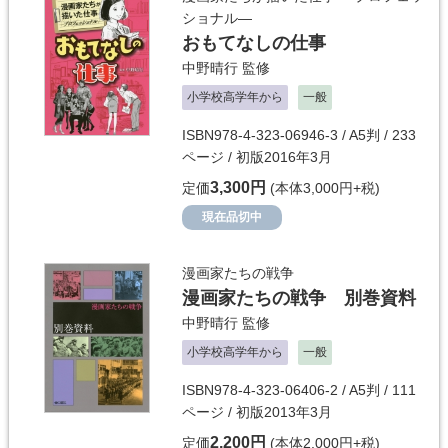
ショナル―
おもてなしの仕事
中野晴行
監修
小学校高学年から
一般
ISBN978-4-323-06946-3 / A5判 / 233
ページ / 初版2016年3月
3,300円
定価
(本体3,000円+税)
現在品切中
漫画家たちの戦争
漫画家たちの戦争 別巻資料
中野晴行
監修
小学校高学年から
一般
ISBN978-4-323-06406-2 / A5判 / 111
ページ / 初版2013年3月
2,200円
定価
(本体2,000円+税)