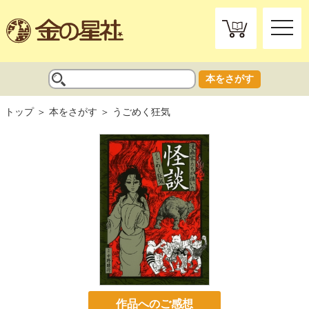
toggle
naviga
本をさがす
トップ
本をさがす
うごめく狂気
作品へのご感想