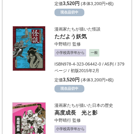
3,520円
定価
(本体3,200円+税)
現在品切中
漫画家たちが描いた怪談
ただよう妖気
中野晴行
監修
小学校高学年から
一般
ISBN978-4-323-06442-0 / A5判 / 379
ページ / 初版2015年2月
3,520円
定価
(本体3,200円+税)
現在品切中
漫画家たちが描いた日本の歴史
高度成長 光と影
中野晴行
監修
小学校高学年から