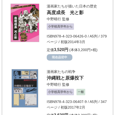
漫画家たちが描いた日本の歴史
高度成長 光と影
中野晴行
監修
小学校高学年から
ISBN978-4-323-06426-0 / A5判 / 379
ページ / 初版2014年3月
3,520円
定価
(本体3,200円+税)
現在品切中
漫画家たちの戦争
沖縄戦と原爆投下
中野晴行
監修
小学校高学年から
一般
ISBN978-4-323-06407-9 / A5判 / 347
ページ / 初版2017年2月