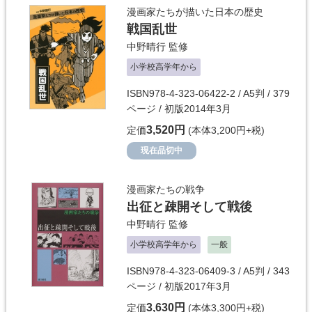
漫画家たちが描いた日本の歴史
戦国乱世
中野晴行
監修
小学校高学年から
ISBN978-4-323-06422-2 / A5判 / 379
ページ / 初版2014年3月
3,520円
定価
(本体3,200円+税)
現在品切中
漫画家たちの戦争
出征と疎開そして戦後
中野晴行
監修
小学校高学年から
一般
ISBN978-4-323-06409-3 / A5判 / 343
ページ / 初版2017年3月
3,630円
定価
(本体3,300円+税)