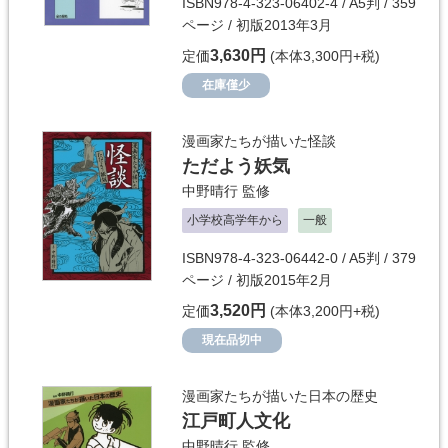
ISBN978-4-323-06402-4 / A5判 / 359
ページ / 初版2013年3月
3,630円
定価
(本体3,300円+税)
在庫僅少
漫画家たちが描いた怪談
ただよう妖気
中野晴行
監修
小学校高学年から
一般
ISBN978-4-323-06442-0 / A5判 / 379
ページ / 初版2015年2月
3,520円
定価
(本体3,200円+税)
現在品切中
漫画家たちが描いた日本の歴史
江戸町人文化
中野晴行
監修