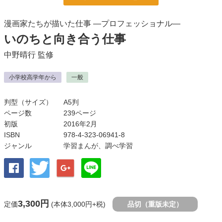
漫画家たちが描いた仕事 ―プロフェッショナル―
いのちと向き合う仕事
中野晴行
監修
小学校高学年から
一般
判型（サイズ）
A5判
ページ数
239ページ
初版
2016年2月
ISBN
978-4-323-06941-8
ジャンル
学習まんが
、
調べ学習
3,300円
定価
(本体3,000円+税)
品切（重版未定）