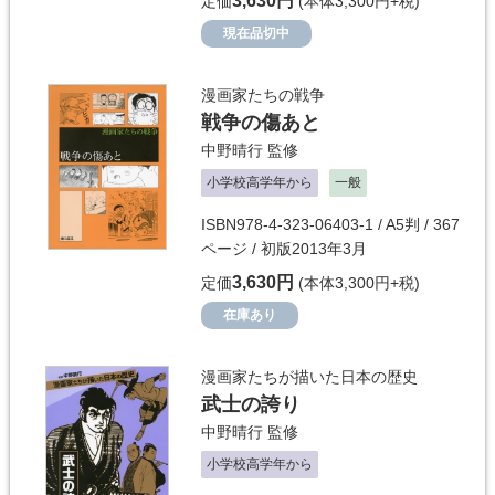
3,630円
定価
(本体3,300円+税)
現在品切中
漫画家たちの戦争
戦争の傷あと
中野晴行
監修
小学校高学年から
一般
ISBN978-4-323-06403-1 / A5判 / 367
ページ / 初版2013年3月
3,630円
定価
(本体3,300円+税)
在庫あり
漫画家たちが描いた日本の歴史
武士の誇り
中野晴行
監修
小学校高学年から