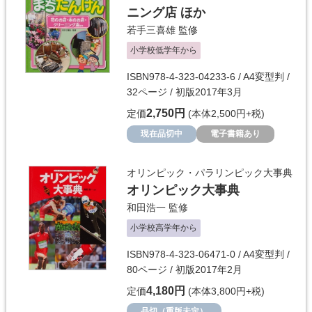
ニング店 ほか
若手三喜雄
監修
小学校低学年から
ISBN978-4-323-04233-6 / A4変型判 /
32ページ / 初版2017年3月
2,750円
定価
(本体2,500円+税)
現在品切中
電子書籍あり
オリンピック・パラリンピック大事典
オリンピック大事典
和田浩一
監修
小学校高学年から
ISBN978-4-323-06471-0 / A4変型判 /
80ページ / 初版2017年2月
4,180円
定価
(本体3,800円+税)
品切（重版未定）