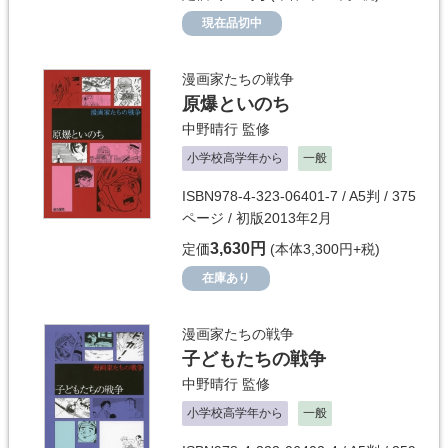
現在品切中
漫画家たちの戦争
原爆といのち
中野晴行
監修
小学校高学年から
一般
ISBN978-4-323-06401-7 / A5判 / 375
ページ / 初版2013年2月
3,630円
定価
(本体3,300円+税)
在庫あり
漫画家たちの戦争
子どもたちの戦争
中野晴行
監修
小学校高学年から
一般