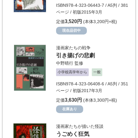
ISBN978-4-323-06443-7 / A5判 / 381
ページ / 初版2015年3月
3,520円
定価
(本体3,200円+税)
現在品切中
漫画家たちの戦争
引き揚げの悲劇
中野晴行
監修
小学校高学年から
一般
ISBN978-4-323-06408-6 / A5判 / 351
ページ / 初版2017年3月
3,630円
定価
(本体3,300円+税)
在庫あり
漫画家たちが描いた怪談
うごめく狂気