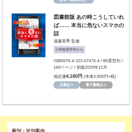
図書館版 あの時こうしていれ
ば…… 本当に危ないスマホの
話
遠藤美季
監修
小学校高学年から
ISBN978-4-323-07476-4 / B5変型判 /
160ページ / 初版2020年12月
4,180円
揃定価
(本体3,800円+税)
在庫あり
電子書籍あり
新刊・近刊案内