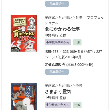
現在品切中
漫画家たちが描いた仕事 ―プロフェッ
ショナル―
食にかかわる仕事
中野晴行
監修
小学校高学年から
一般
ISBN978-4-323-06945-6 / A5判 / 227
ページ / 初版2016年3月
3,300円
定価
(本体3,000円+税)
現在品切中
漫画家たちが描いた怪談
さまよう霊気
中野晴行
監修
小学校高学年から
一般