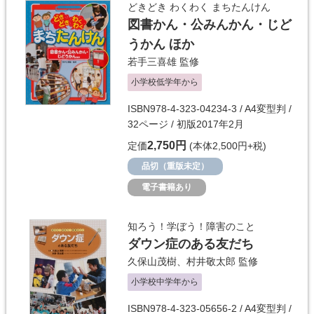
どきどき わくわく まちたんけん
図書かん・公みんかん・じど
うかん ほか
若手三喜雄
監修
小学校低学年から
ISBN978-4-323-04234-3 / A4変型判 /
32ページ / 初版2017年2月
2,750円
定価
(本体2,500円+税)
品切（重版未定）
電子書籍あり
知ろう！学ぼう！障害のこと
ダウン症のある友だち
久保山茂樹
、
村井敬太郎
監修
小学校中学年から
ISBN978-4-323-05656-2 / A4変型判 /