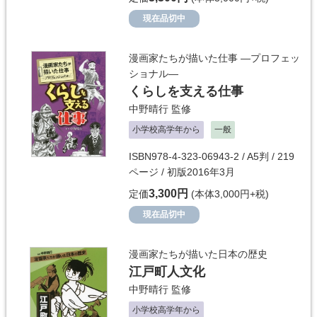
現在品切中
漫画家たちが描いた仕事 ―プロフェッ
ショナル―
くらしを支える仕事
中野晴行
監修
小学校高学年から
一般
ISBN978-4-323-06943-2 / A5判 / 219
ページ / 初版2016年3月
3,300円
定価
(本体3,000円+税)
現在品切中
漫画家たちが描いた日本の歴史
江戸町人文化
中野晴行
監修
小学校高学年から