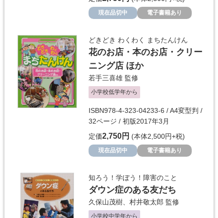
現在品切中
電子書籍あり
どきどき わくわく まちたんけん
花のお店・本のお店・クリー
ニング店 ほか
若手三喜雄
監修
小学校低学年から
ISBN978-4-323-04233-6 / A4変型判 /
32ページ / 初版2017年3月
2,750円
定価
(本体2,500円+税)
現在品切中
電子書籍あり
知ろう！学ぼう！障害のこと
ダウン症のある友だち
久保山茂樹
、
村井敬太郎
監修
小学校中学年から