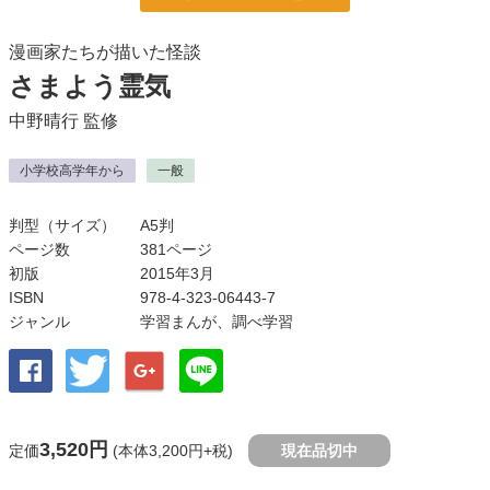
漫画家たちが描いた怪談
さまよう霊気
中野晴行
監修
小学校高学年から
一般
判型（サイズ）
A5判
ページ数
381ページ
初版
2015年3月
ISBN
978-4-323-06443-7
ジャンル
学習まんが
、
調べ学習
3,520円
定価
(本体3,200円+税)
現在品切中