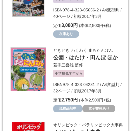
ISBN978-4-323-05656-2 / A4変型判 /
40ページ / 初版2017年3月
3,080円
定価
(本体2,800円+税)
在庫あり
どきどき わくわく まちたんけん
公園・はたけ・田んぼ ほか
若手三喜雄
監修
小学校低学年から
ISBN978-4-323-04231-2 / A4変型判 /
32ページ / 初版2017年3月
2,750円
定価
(本体2,500円+税)
現在品切中
電子書籍あり
オリンピック・パラリンピック大事典