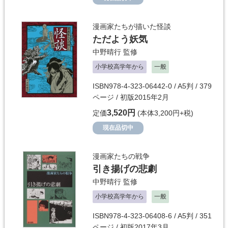
漫画家たちが描いた怪談
ただよう妖気
中野晴行
監修
小学校高学年から
一般
ISBN978-4-323-06442-0 / A5判 / 379
ページ / 初版2015年2月
3,520円
定価
(本体3,200円+税)
現在品切中
漫画家たちの戦争
引き揚げの悲劇
中野晴行
監修
小学校高学年から
一般
ISBN978-4-323-06408-6 / A5判 / 351
ページ / 初版2017年3月