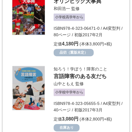
オリンピック大事典
和田浩一
監修
小学校高学年から
ISBN978-4-323-06471-0 / A4変型判 /
80ページ / 初版2017年2月
4,180円
定価
(本体3,800円+税)
品切（重版未定）
知ろう！学ぼう！障害のこと
言語障害のある友だち
山中ともえ
監修
小学校中学年から
ISBN978-4-323-05655-5 / A4変型判 /
40ページ / 初版2017年3月
3,080円
定価
(本体2,800円+税)
在庫あり