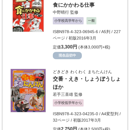
食にかかわる仕事
中野晴行
監修
小学校高学年から
一般
ISBN978-4-323-06945-6 / A5判 / 227
ページ / 初版2016年3月
3,300円
定価
(本体3,000円+税)
現在品切中
どきどき わくわく まちたんけん
交番・えき・しょうぼうしょ
ほか
若手三喜雄
監修
小学校低学年から
ISBN978-4-323-04235-0 / A4変型判 /
32ページ / 初版2017年3月
2,750円
定価
(本体2,500円+税)