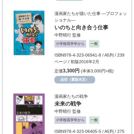
漫画家たちが描いた仕事 ―プロフェッ
ショナル―
いのちと向き合う仕事
中野晴行
監修
小学校高学年から
一般
ISBN978-4-323-06941-8 / A5判 / 239
ページ / 初版2016年2月
3,300円
定価
(本体3,000円+税)
品切（重版未定）
漫画家たちの戦争
未来の戦争
中野晴行
監修
小学校高学年から
一般
ISBN978-4-323-06405-5 / A5判 / 275