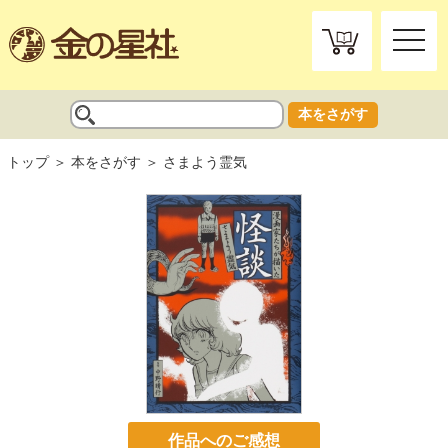
toggle
naviga
本をさがす
トップ
本をさがす
さまよう霊気
作品へのご感想