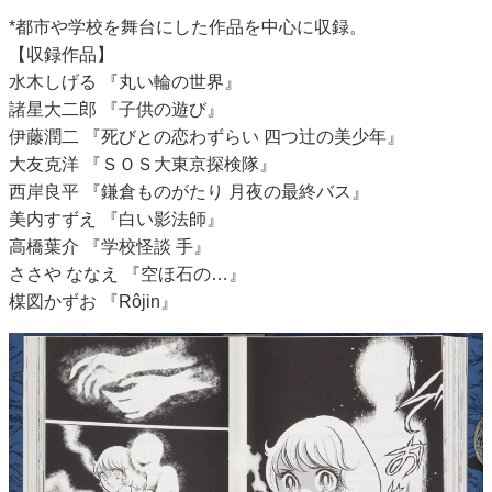
*都市や学校を舞台にした作品を中心に収録。
【収録作品】
水木しげる 『丸い輪の世界』
諸星大二郎 『子供の遊び』
伊藤潤二 『死びとの恋わずらい 四つ辻の美少年』
大友克洋 『ＳＯＳ大東京探検隊』
西岸良平 『鎌倉ものがたり 月夜の最終バス』
美内すずえ 『白い影法師』
高橋葉介 『学校怪談 手』
ささや ななえ 『空ほ石の…』
楳図かずお 『Rôjin』