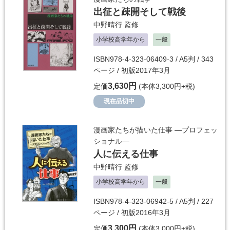
出征と疎開そして戦後
中野晴行
監修
小学校高学年から
一般
ISBN978-4-323-06409-3 / A5判 / 343
ページ / 初版2017年3月
3,630円
定価
(本体3,300円+税)
現在品切中
漫画家たちが描いた仕事 ―プロフェッ
ショナル―
人に伝える仕事
中野晴行
監修
小学校高学年から
一般
ISBN978-4-323-06942-5 / A5判 / 227
ページ / 初版2016年3月
3,300円
定価
(本体3,000円+税)