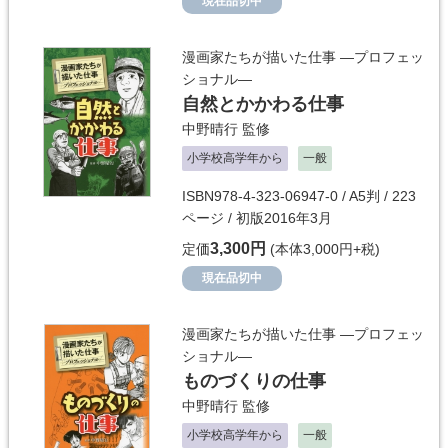
現在品切中
漫画家たちが描いた仕事 ―プロフェッ
ショナル―
自然とかかわる仕事
中野晴行
監修
小学校高学年から
一般
ISBN978-4-323-06947-0 / A5判 / 223
ページ / 初版2016年3月
3,300円
定価
(本体3,000円+税)
現在品切中
漫画家たちが描いた仕事 ―プロフェッ
ショナル―
ものづくりの仕事
中野晴行
監修
小学校高学年から
一般