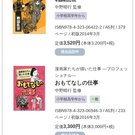
中野晴行
監修
小学校高学年から
ISBN978-4-323-06422-2 / A5判 / 379
ページ / 初版2014年3月
3,520円
定価
(本体3,200円+税)
現在品切中
漫画家たちが描いた仕事 ―プロフェッ
ショナル―
おもてなしの仕事
中野晴行
監修
小学校高学年から
一般
ISBN978-4-323-06946-3 / A5判 / 233
ページ / 初版2016年3月
3,300円
定価
(本体3,000円+税)