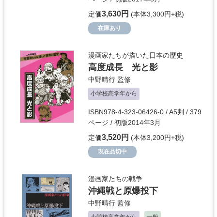
3,630円
定価
(本体3,300円+税)
在庫あり
漫画家たちが描いた日本の歴史
高度成長 光と影
中野晴行
監修
小学校高学年から
ISBN978-4-323-06426-0 / A5判 / 379
ページ / 初版2014年3月
3,520円
定価
(本体3,200円+税)
現在品切中
漫画家たちの戦争
沖縄戦と原爆投下
中野晴行
監修
小学校高学年から
一般