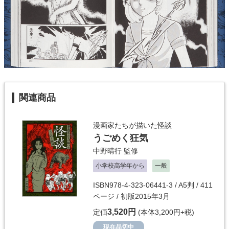
関連商品
漫画家たちが描いた怪談
うごめく狂気
中野晴行
監修
小学校高学年から
一般
ISBN978-4-323-06441-3 / A5判 / 411
ページ / 初版2015年3月
3,520円
定価
(本体3,200円+税)
現在品切中