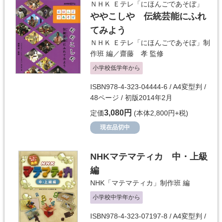
ＮＨＫ Ｅテレ「にほんごであそぼ」
ややこしや 伝統芸能にふれ
てみよう
ＮＨＫ Ｅテレ「にほんごであそぼ」制
作班
編／
齋藤 孝
監修
小学校低学年から
ISBN978-4-323-04444-6 / A4変型判 /
48ページ / 初版2014年2月
3,080円
定価
(本体2,800円+税)
現在品切中
NHKマテマティカ 中・上級
編
NHK「マテマティカ」制作班
編
小学校中学年から
ISBN978-4-323-07197-8 / A4変型判 /