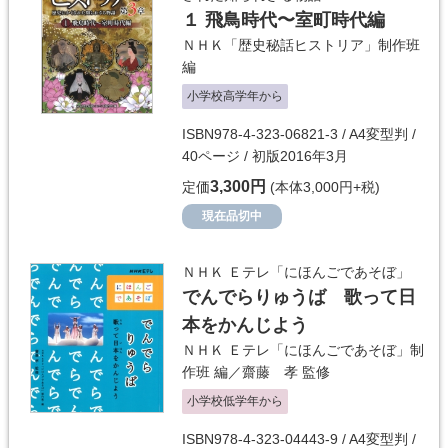
１ 飛鳥時代〜室町時代編
ＮＨＫ「歴史秘話ヒストリア」制作班
編
小学校高学年から
ISBN978-4-323-06821-3 / A4変型判 /
40ページ / 初版2016年3月
3,300円
定価
(本体3,000円+税)
現在品切中
ＮＨＫ Ｅテレ「にほんごであそぼ」
でんでらりゅうば 歌って日
本をかんじよう
ＮＨＫ Ｅテレ「にほんごであそぼ」制
作班
編／
齋藤 孝
監修
小学校低学年から
ISBN978-4-323-04443-9 / A4変型判 /