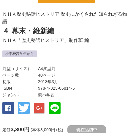
ＮＨＫ歴史秘話ヒストリア 歴史にかくされた知られざる物
語
４ 幕末・維新編
ＮＨＫ「歴史秘話ヒストリア」制作班
編
小学校高学年から
判型（サイズ）
A4変型判
ページ数
40ページ
初版
2013年3月
ISBN
978-4-323-06814-5
ジャンル
調べ学習
3,300円
定価
(本体3,000円+税)
現在品切中