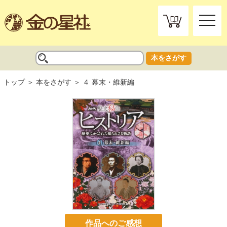
toggle
naviga
本をさがす
トップ
本をさがす
４ 幕末・維新編
作品へのご感想