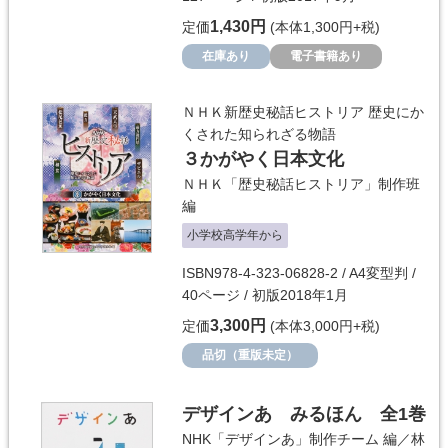
1,430円
定価
(本体1,300円+税)
在庫あり
電子書籍あり
ＮＨＫ新歴史秘話ヒストリア 歴史にか
くされた知られざる物語
３かがやく日本文化
ＮＨＫ「歴史秘話ヒストリア」制作班
編
小学校高学年から
ISBN978-4-323-06828-2 / A4変型判 /
40ページ / 初版2018年1月
3,300円
定価
(本体3,000円+税)
品切（重版未定）
デザインあ みるほん 全1巻
NHK「デザインあ」制作チーム
編／
林