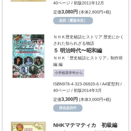
40ページ / 初版2011年12月
3,080円
定価
(本体2,800円+税)
品切（重版未定）
ＮＨＫ歴史秘話ヒストリア 歴史にかく
された知られざる物語
５ 明治時代〜昭和編
ＮＨＫ「歴史秘話ヒストリア」制作班
編
編
小学校高学年から
ISBN978-4-323-06820-6 / A4変型判 /
40ページ / 初版2014年3月
3,300円
定価
(本体3,000円+税)
現在品切中
NHKマテマティカ 初級編