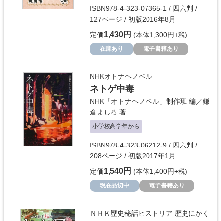
ISBN978-4-323-07365-1 / 四六判 /
127ページ / 初版2016年8月
1,430円
定価
(本体1,300円+税)
在庫あり
電子書籍あり
NHKオトナヘノベル
ネトゲ中毒
NHK「オトナヘノベル」制作班
編／
鎌
倉ましろ
著
小学校高学年から
ISBN978-4-323-06212-9 / 四六判 /
208ページ / 初版2017年1月
1,540円
定価
(本体1,400円+税)
現在品切中
電子書籍あり
ＮＨＫ歴史秘話ヒストリア 歴史にかく