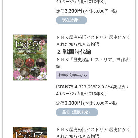
40ページ / 初版2013年3月
3,300円
定価
(本体3,000円+税)
現在品切中
ＮＨＫ歴史秘話ヒストリア 歴史にかく
された知られざる物語
２ 戦国時代編
ＮＨＫ「歴史秘話ヒストリア」制作班
編
小学校高学年から
ISBN978-4-323-06822-0 / A4変型判 /
40ページ / 初版2016年3月
3,300円
定価
(本体3,000円+税)
品切（重版未定）
ＮＨＫ歴史秘話ヒストリア 歴史にかく
された知られざる物語