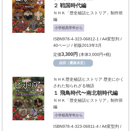
２ 戦国時代編
ＮＨＫ「歴史秘話ヒストリア」制作班
編
小学校高学年から
ISBN978-4-323-06812-1 / A4変型判 /
40ページ / 初版2013年3月
3,300円
定価
(本体3,000円+税)
品切（重版未定）
ＮＨＫ歴史秘話ヒストリア 歴史にかく
された知られざる物語
１ 飛鳥時代〜南北朝時代編
ＮＨＫ「歴史秘話ヒストリア」制作班
編
小学校高学年から
ISBN978-4-323-06811-4 / A4変型判 /