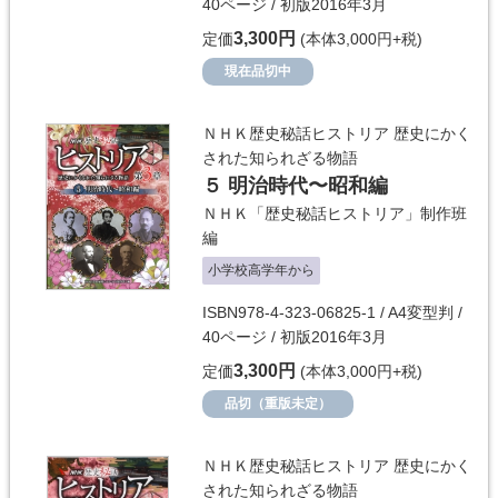
40ページ / 初版2016年3月
3,300円
定価
(本体3,000円+税)
現在品切中
ＮＨＫ歴史秘話ヒストリア 歴史にかく
された知られざる物語
５ 明治時代〜昭和編
ＮＨＫ「歴史秘話ヒストリア」制作班
編
小学校高学年から
ISBN978-4-323-06825-1 / A4変型判 /
40ページ / 初版2016年3月
3,300円
定価
(本体3,000円+税)
品切（重版未定）
ＮＨＫ歴史秘話ヒストリア 歴史にかく
された知られざる物語