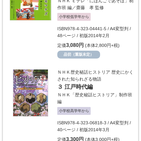
ＮＨＫ Ｅテレ「にほんごであそぼ」制
作班
編／
齋藤 孝
監修
小学校低学年から
ISBN978-4-323-04441-5 / A4変型判 /
48ページ / 初版2014年2月
3,080円
定価
(本体2,800円+税)
品切（重版未定）
ＮＨＫ歴史秘話ヒストリア 歴史にかく
された知られざる物語
３ 江戸時代編
ＮＨＫ「歴史秘話ヒストリア」制作班
編
小学校高学年から
ISBN978-4-323-06818-3 / A4変型判 /
40ページ / 初版2014年3月
3,300円
定価
(本体3,000円+税)