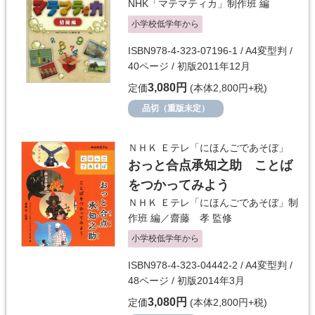
NHK「マテマティカ」制作班
編
小学校低学年から
ISBN978-4-323-07196-1 / A4変型判 /
40ページ / 初版2011年12月
3,080円
定価
(本体2,800円+税)
品切（重版未定）
ＮＨＫ Ｅテレ「にほんごであそぼ」
おっと合点承知之助 ことば
をつかってみよう
ＮＨＫ Ｅテレ「にほんごであそぼ」制
作班
編／
齋藤 孝
監修
小学校低学年から
ISBN978-4-323-04442-2 / A4変型判 /
48ページ / 初版2014年3月
3,080円
定価
(本体2,800円+税)