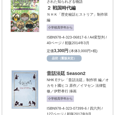
された知られざる物語
２ 戦国時代編
ＮＨＫ「歴史秘話ヒストリア」制作班
編
小学校高学年から
ISBN978-4-323-06817-6 / A4変型判 /
40ページ / 初版2014年3月
3,300円
定価
(本体3,000円+税)
品切（重版未定）
昔話法廷 Season2
NHK Eテレ「昔話法廷」制作班
編／
オ
カモト國ヒコ
原作／
イマセン
法律監
修／
伊野孝行
挿画
小学校高学年から
ISBN978-4-323-07399-6 / 四六判 /
127ページ / 初版2017年9月