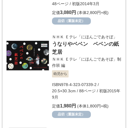
48ページ / 初版2014年3月
3,080円
定価
(本体2,800円+税)
品切（重版未定）
ＮＨＫ Ｅテレ「にほんごであそぼ」
うなりやベベン ベベンの紙
芝居
ＮＨＫ Ｅテレ「にほんごであそぼ」制
作班
編
幼児から
ISBN978-4-323-07339-2 /
20.5×30.3cm / 88ページ / 初版2015年
9月
1,980円
定価
(本体1,800円+税)
品切（重版未定）