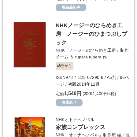
現在品切中
NHKノージーのひらめき工
房 ノージーのひまつぶしブ
ック
NHK「ノージーのひらめき工房」制作
チーム ＆ tupera tupera
作
幼児から
ISBN978-4-323-07290-6 / A5判 / 96ペ
ージ / 初版2014年12月
1,540円
定価
(本体1,400円+税)
在庫あり
NHKオトナヘノベル
家族コンプレックス
NHK「オトナヘノベル」制作班
編／
長