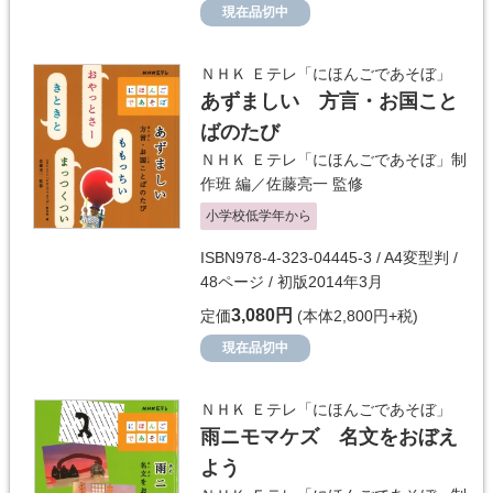
現在品切中
ＮＨＫ Ｅテレ「にほんごであそぼ」
あずましい 方言・お国こと
ばのたび
ＮＨＫ Ｅテレ「にほんごであそぼ」制
作班
編／
佐藤亮一
監修
小学校低学年から
ISBN978-4-323-04445-3 / A4変型判 /
48ページ / 初版2014年3月
3,080円
定価
(本体2,800円+税)
現在品切中
ＮＨＫ Ｅテレ「にほんごであそぼ」
雨ニモマケズ 名文をおぼえ
よう