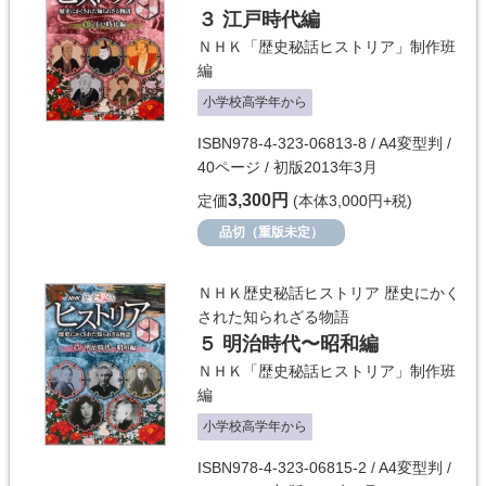
３ 江戸時代編
ＮＨＫ「歴史秘話ヒストリア」制作班
編
小学校高学年から
ISBN978-4-323-06813-8 / A4変型判 /
40ページ / 初版2013年3月
3,300円
定価
(本体3,000円+税)
品切（重版未定）
ＮＨＫ歴史秘話ヒストリア 歴史にかく
された知られざる物語
５ 明治時代〜昭和編
ＮＨＫ「歴史秘話ヒストリア」制作班
編
小学校高学年から
ISBN978-4-323-06815-2 / A4変型判 /