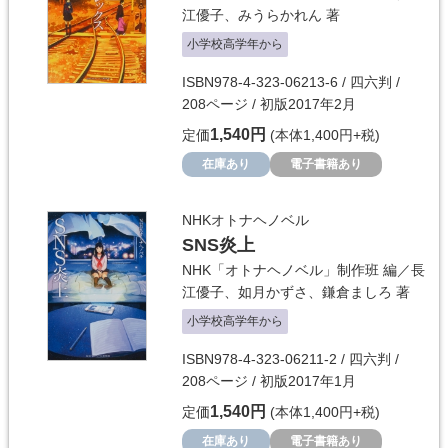
江優子
、
みうらかれん
著
小学校高学年から
ISBN978-4-323-06213-6 / 四六判 /
208ページ / 初版2017年2月
1,540円
定価
(本体1,400円+税)
在庫あり
電子書籍あり
NHKオトナヘノベル
SNS炎上
NHK「オトナヘノベル」制作班
編／
長
江優子
、
如月かずさ
、
鎌倉ましろ
著
小学校高学年から
ISBN978-4-323-06211-2 / 四六判 /
208ページ / 初版2017年1月
1,540円
定価
(本体1,400円+税)
在庫あり
電子書籍あり