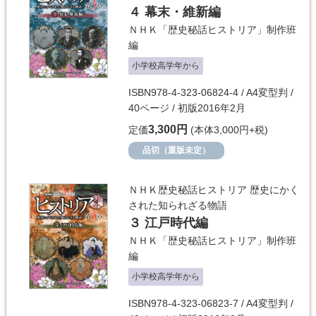
４ 幕末・維新編
ＮＨＫ「歴史秘話ヒストリア」制作班
編
小学校高学年から
ISBN978-4-323-06824-4 / A4変型判 /
40ページ / 初版2016年2月
3,300円
定価
(本体3,000円+税)
品切（重版未定）
ＮＨＫ歴史秘話ヒストリア 歴史にかく
された知られざる物語
３ 江戸時代編
ＮＨＫ「歴史秘話ヒストリア」制作班
編
小学校高学年から
ISBN978-4-323-06823-7 / A4変型判 /