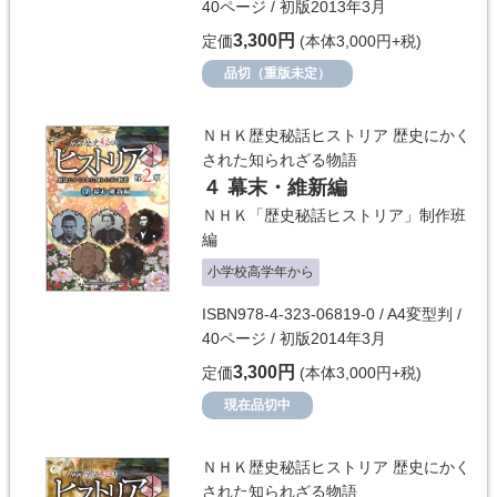
40ページ / 初版2013年3月
3,300円
定価
(本体3,000円+税)
品切（重版未定）
ＮＨＫ歴史秘話ヒストリア 歴史にかく
された知られざる物語
４ 幕末・維新編
ＮＨＫ「歴史秘話ヒストリア」制作班
編
小学校高学年から
ISBN978-4-323-06819-0 / A4変型判 /
40ページ / 初版2014年3月
3,300円
定価
(本体3,000円+税)
現在品切中
ＮＨＫ歴史秘話ヒストリア 歴史にかく
された知られざる物語