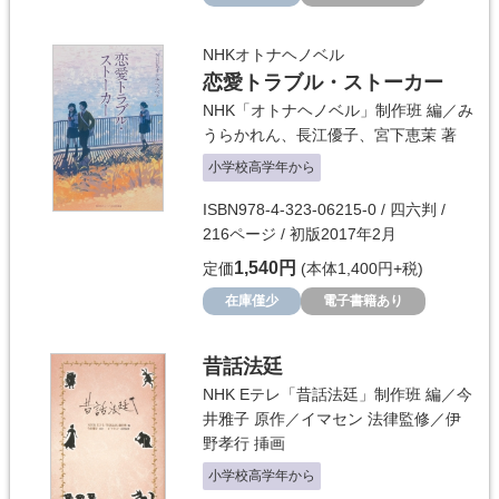
NHKオトナヘノベル
恋愛トラブル・ストーカー
NHK「オトナヘノベル」制作班
編／
み
うらかれん
、
長江優子
、
宮下恵茉
著
小学校高学年から
ISBN978-4-323-06215-0 / 四六判 /
216ページ / 初版2017年2月
1,540円
定価
(本体1,400円+税)
在庫僅少
電子書籍あり
昔話法廷
NHK Eテレ「昔話法廷」制作班
編／
今
井雅子
原作／
イマセン
法律監修／
伊
野孝行
挿画
小学校高学年から