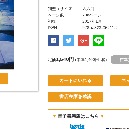
判型（サイズ）
四六判
ページ数
208ページ
初版
2017年1月
ISBN
978-4-323-06211-2
1,540円
定価
(本体1,400円+税)
在庫
カートにいれる
ネ
書店在庫を確認
電子書籍版はこちら