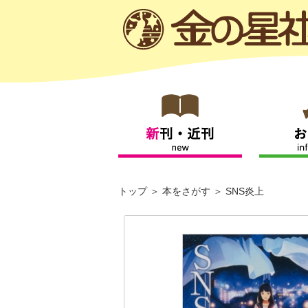
トップ
本をさがす
SNS炎上