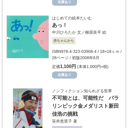
在庫あり
はじめての絵本たいむ
あっ！
中川ひろたか
文／
柳原良平
絵
赤ちゃんから
ISBN978-4-323-03908-4 / 18×18ｃｍ /
28ページ / 初版2008年8月
1,100円
定価
(本体1,000円+税)
在庫あり
ノンフィクション知られざる世界
不可能とは、可能性だ パラ
リンピック金メダリスト新田
佳浩の挑戦
笹井恵里子
著