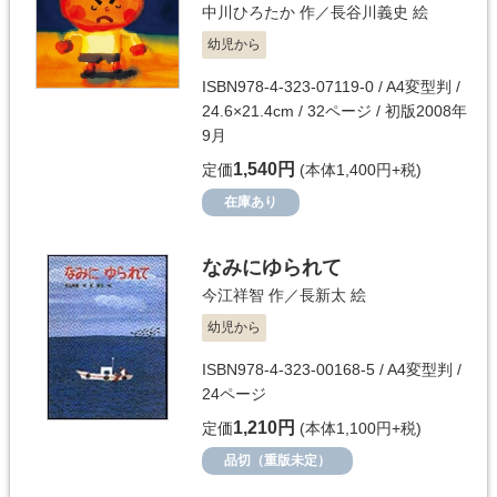
中川ひろたか
作／
長谷川義史
絵
幼児から
ISBN978-4-323-07119-0 / A4変型判 /
24.6×21.4cm / 32ページ / 初版2008年
9月
1,540円
定価
(本体1,400円+税)
在庫あり
なみにゆられて
今江祥智
作／
長新太
絵
幼児から
ISBN978-4-323-00168-5 / A4変型判 /
24ページ
1,210円
定価
(本体1,100円+税)
品切（重版未定）