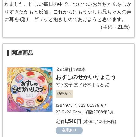
れました。忙しい毎日の中で、ついついお兄ちゃんをしか
りすぎたかもと反省。これからはもう少しお兄ちゃんの声
に耳を傾け、ギュッと抱きしめてあげようと思います。
（主婦・21歳）
関連商品
金の星社の絵本
おすしのせかいりょこう
竹下文子
文／
鈴木まもる
絵
幼児から
ISBN978-4-323-01375-6 /
23.6×24.6cm / 初版2008年3月
1,540円
定価
(本体1,400円+税)
在庫あり