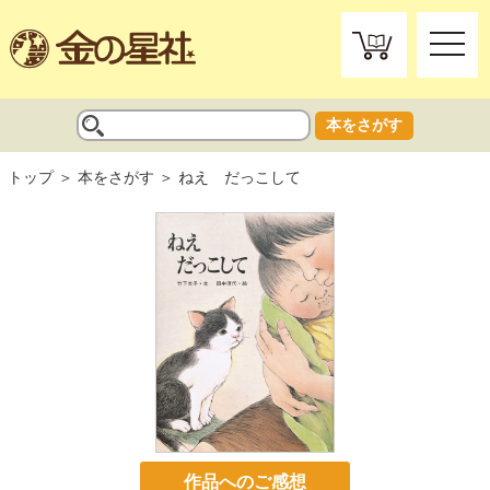
toggle
naviga
本をさがす
トップ
本をさがす
ねえ だっこして
作品へのご感想