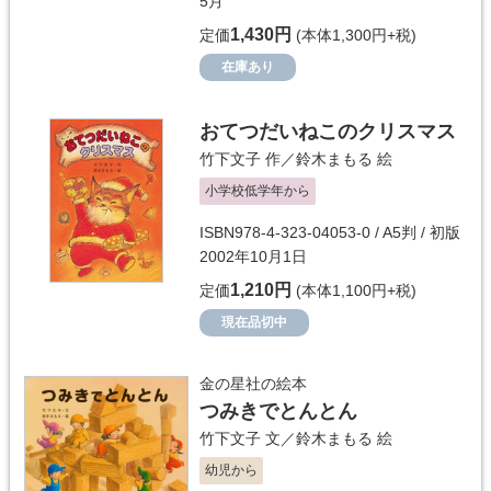
5月
1,430円
定価
(本体1,300円+税)
在庫あり
おてつだいねこのクリスマス
竹下文子
作／
鈴木まもる
絵
小学校低学年から
ISBN978-4-323-04053-0 / A5判 / 初版
2002年10月1日
1,210円
定価
(本体1,100円+税)
現在品切中
金の星社の絵本
つみきでとんとん
竹下文子
文／
鈴木まもる
絵
幼児から