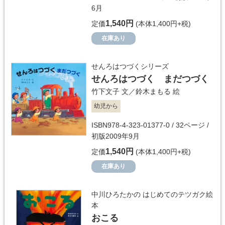
6月
1,540円
定価
(本体1,400円+税)
在庫あり
せんろはつづくシリーズ
せんろはつづく まだつづく
竹下文子
文／
鈴木まもる
絵
幼児から
ISBN978-4-323-01377-0 / 32ページ /
初版2009年9月
1,540円
定価
(本体1,400円+税)
在庫あり
中川ひろたかの はじめてのテツガク絵
本
おこる