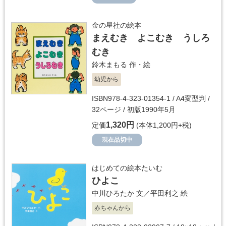
金の星社の絵本
まえむき よこむき うしろ
むき
鈴木まもる
作・絵
幼児から
ISBN978-4-323-01354-1 / A4変型判 /
32ページ / 初版1990年5月
1,320円
定価
(本体1,200円+税)
現在品切中
はじめての絵本たいむ
ひよこ
中川ひろたか
文／
平田利之
絵
赤ちゃんから