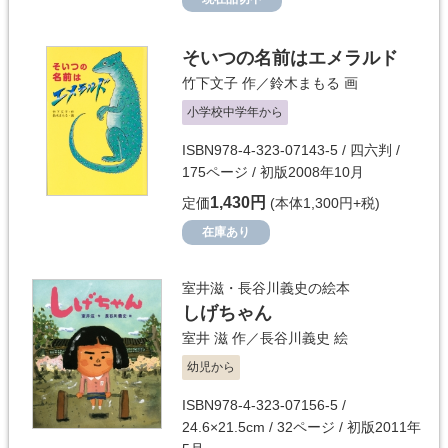
そいつの名前はエメラルド
竹下文子
作／
鈴木まもる
画
小学校中学年から
ISBN978-4-323-07143-5 / 四六判 /
175ページ / 初版2008年10月
1,430円
定価
(本体1,300円+税)
在庫あり
室井滋・長谷川義史の絵本
しげちゃん
室井 滋
作／
長谷川義史
絵
幼児から
ISBN978-4-323-07156-5 /
24.6×21.5cm / 32ページ / 初版2011年