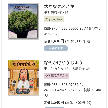
大きなクスノキ
甲斐信枝
作・絵
赤ちゃんから
ISBN978-4-323-00300-9 / A4変型判 /
34ページ
1,430円
定価
(本体1,300円+税)
現在品切中
なぞかけどうじょう
中川ひろたか
作／
大島妙子
絵
小学校低学年から
ISBN978-4-323-07289-0 /
24.6×21.4cm / 32ページ / 初版2014年
9月
1,540円
定価
(本体1,400円+税)