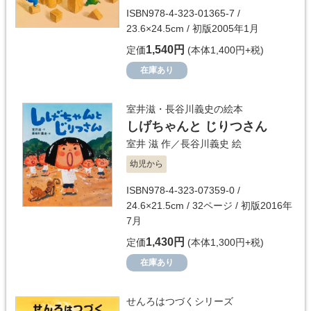
ISBN978-4-323-01365-7 /
23.6×24.5cm / 初版2005年1月
1,540円
定価
(本体1,400円+税)
在庫あり
室井滋・長谷川義史の絵本
しげちゃんと じりつさん
室井 滋
作／
長谷川義史
絵
幼児から
ISBN978-4-323-07359-0 /
24.6×21.5cm / 32ページ / 初版2016年
7月
1,430円
定価
(本体1,300円+税)
在庫あり
せんろはつづくシリーズ