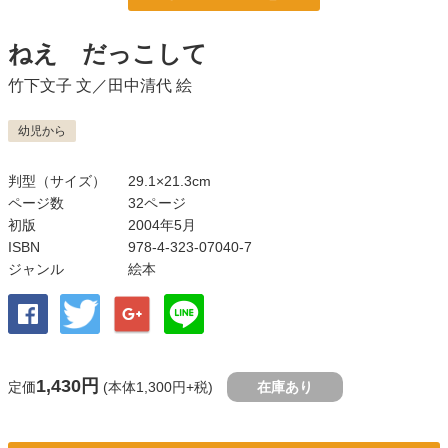
ねえ だっこして
竹下文子
文／
田中清代
絵
幼児から
判型（サイズ）
29.1×21.3cm
ページ数
32ページ
初版
2004年5月
ISBN
978-4-323-07040-7
ジャンル
絵本
1,430円
定価
(本体1,300円+税)
在庫あり