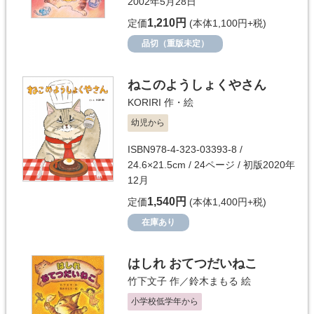
2002年5月28日
1,210円
定価
(本体1,100円+税)
品切（重版未定）
ねこのようしょくやさん
KORIRI
作・絵
幼児から
ISBN978-4-323-03393-8 /
24.6×21.5cm / 24ページ / 初版2020年
12月
1,540円
定価
(本体1,400円+税)
在庫あり
はしれ おてつだいねこ
竹下文子
作／
鈴木まもる
絵
小学校低学年から