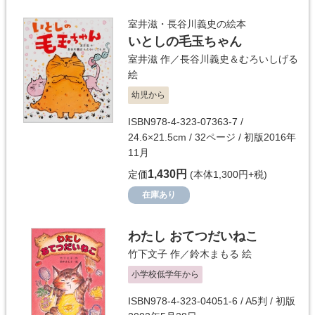
室井滋・長谷川義史の絵本
いとしの毛玉ちゃん
室井滋
作／
長谷川義史＆むろいしげる
絵
幼児から
ISBN978-4-323-07363-7 /
24.6×21.5cm / 32ページ / 初版2016年
11月
1,430円
定価
(本体1,300円+税)
在庫あり
わたし おてつだいねこ
竹下文子
作／
鈴木まもる
絵
小学校低学年から
ISBN978-4-323-04051-6 / A5判 / 初版