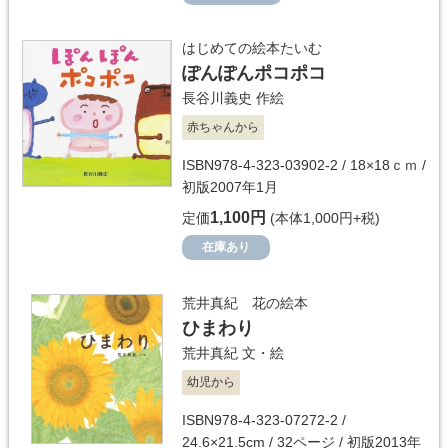
はじめての絵本たいむ
ぽんぽんポコポコ
長谷川義史
作絵
赤ちゃんから
ISBN978-4-323-03902-2 / 18×18ｃｍ /
初版2007年1月
1,100円
定価
(本体1,000円+税)
在庫あり
荒井真紀 花の絵本
ひまわり
荒井真紀
文・絵
幼児から
ISBN978-4-323-07272-2 /
24.6×21.5cm / 32ページ / 初版2013年