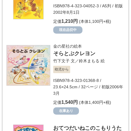
ISBN978-4-323-04052-3 / A5判 / 初版
2002年8月1日
1,210円
定価
(本体1,100円+税)
現在品切中
金の星社の絵本
そらとぶクレヨン
竹下文子
文／
鈴木まもる
絵
幼児から
ISBN978-4-323-01368-8 /
23.6×24.5cm / 32ページ / 初版2006年
3月
1,540円
定価
(本体1,400円+税)
在庫あり
おてつだいねこのこもりうた