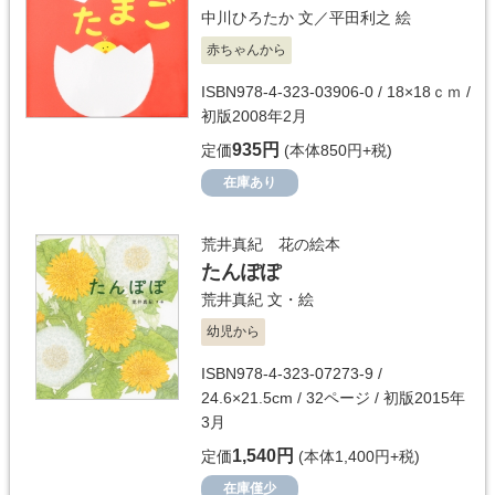
中川ひろたか
文／
平田利之
絵
赤ちゃんから
ISBN978-4-323-03906-0 / 18×18ｃｍ /
初版2008年2月
935円
定価
(本体850円+税)
在庫あり
荒井真紀 花の絵本
たんぽぽ
荒井真紀
文・絵
幼児から
ISBN978-4-323-07273-9 /
24.6×21.5cm / 32ページ / 初版2015年
3月
1,540円
定価
(本体1,400円+税)
在庫僅少