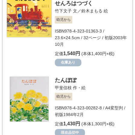
せんろはつづく
竹下文子
文／
鈴木まもる
絵
幼児から
ISBN978-4-323-01363-3 /
23.6×24.5cm / 32ページ / 初版2003年
10月
1,540円
定価
(本体1,400円+税)
在庫あり
たんぽぽ
甲斐信枝
作・絵
幼児から
ISBN978-4-323-00282-8 / A4変型判 /
初版1984年2月
1,430円
定価
(本体1,300円+税)
現在品切中