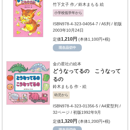
竹下文子
作／
鈴木まもる
絵
小学校低学年から
ISBN978-4-323-04054-7 / A5判 / 初版
2003年10月24日
1,210円
定価
(本体1,100円+税)
現在品切中
金の星社の絵本
どうなってるの こうなって
るの
鈴木まもる
作・絵
幼児から
ISBN978-4-323-01356-5 / A4変型判 /
32ページ / 初版1992年9月
1,320円
定価
(本体1,200円+税)
現在品切中