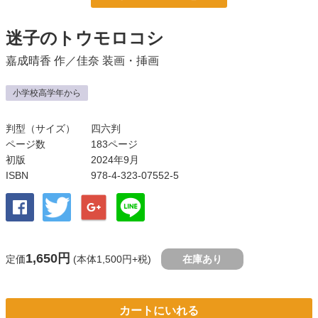
迷子のトウモロコシ
嘉成晴香
作／
佳奈
装画・挿画
小学校高学年から
判型（サイズ）
四六判
ページ数
183ページ
初版
2024年9月
ISBN
978-4-323-07552-5
1,650円
定価
(本体1,500円+税)
在庫あり
カートにいれる