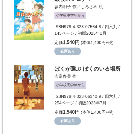
蓼内明子
作／
しろさめ
絵
小学校中学年から
ISBN978-4-323-07564-8 / 四六判 /
143ページ / 初版2025年1月
1,540円
定価
(本体1,400円+税)
在庫あり
ぼくが選ぶ ぼくのいる場所
吉富多美
作
小学校高学年から
ISBN978-4-323-06340-9 / 四六判 /
254ページ / 初版2023年7月
1,540円
定価
(本体1,400円+税)
在庫あり