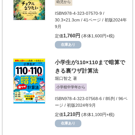
幼児から
ISBN978-4-323-07570-9 /
30.3×21.3cm / 41ページ / 初版2024年
9月
1,760円
定価
(本体1,600円+税)
在庫あり
小学生が110×110まで暗算で
きる裏ワザ計算法
堀口智之
著
小学校中学年から
ISBN978-4-323-07568-6 / B5判 / 96ペ
ージ / 初版2024年9月
1,210円
定価
(本体1,100円+税)
在庫あり