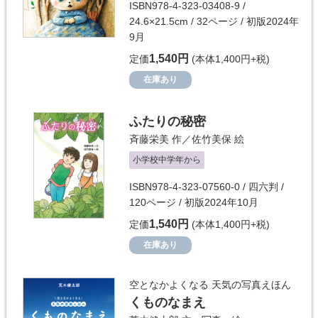
ISBN978-4-323-03408-9 /
24.6×21.5cm / 32ページ / 初版2024年
9月
1,540円
定価
(本体1,400円+税)
在庫あり
ふたりの秘密
斉藤栄美
作／
佐竹美保
絵
小学校中学年から
ISBN978-4-323-07560-0 / 四六判 /
120ページ / 初版2024年10月
1,540円
定価
(本体1,400円+税)
在庫あり
空となかよくなる 天気の写真えほん
くものなまえ