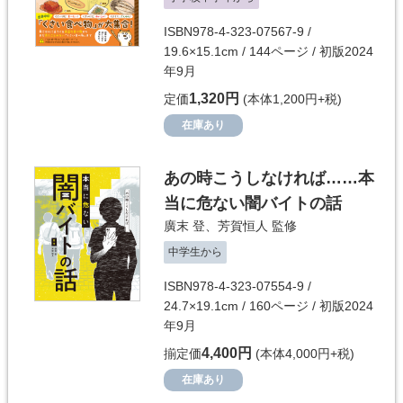
ISBN978-4-323-07567-9 /
19.6×15.1cm / 144ページ / 初版2024
年9月
1,320円
定価
(本体1,200円+税)
在庫あり
あの時こうしなければ……本
当に危ない闇バイトの話
廣末 登
、
芳賀恒人
監修
中学生から
ISBN978-4-323-07554-9 /
24.7×19.1cm / 160ページ / 初版2024
年9月
4,400円
揃定価
(本体4,000円+税)
在庫あり