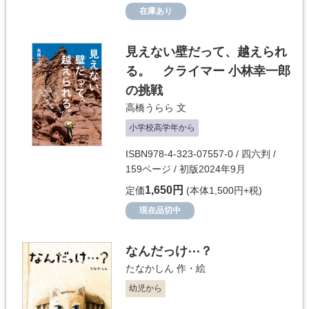
在庫あり
見えない壁だって、越えられ
る。 クライマー 小林幸一郎
の挑戦
高橋うらら
文
小学校高学年から
ISBN978-4-323-07557-0 / 四六判 /
159ページ / 初版2024年9月
1,650円
定価
(本体1,500円+税)
現在品切中
なんだっけ⋯？
たなかしん
作・絵
幼児から