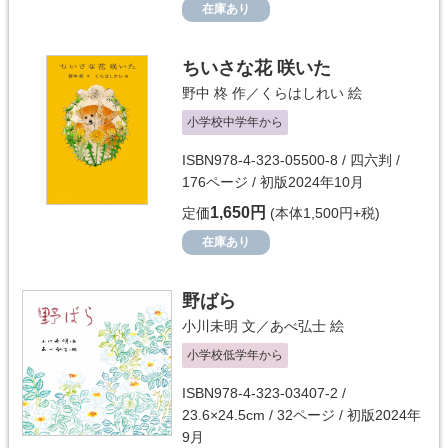
在庫あり
ちいさな花 咲いた
野中 柊
作／
くらはしれい
絵
小学校中学年から
ISBN978-4-323-05500-8 / 四六判 /
176ページ / 初版2024年10月
1,650円
定価
(本体1,500円+税)
在庫あり
野ばら
小川未明
文／
あべ弘士
絵
小学校低学年から
ISBN978-4-323-03407-2 /
23.6×24.5cm / 32ページ / 初版2024年
9月