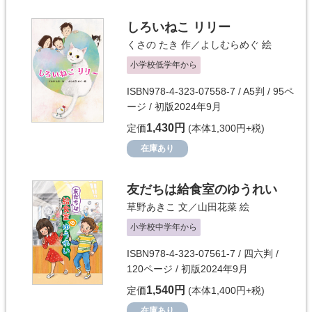
しろいねこ リリー
くさの たき
作／
よしむらめぐ
絵
小学校低学年から
ISBN978-4-323-07558-7 / A5判 / 95ペ
ージ / 初版2024年9月
1,430円
定価
(本体1,300円+税)
在庫あり
友だちは給食室のゆうれい
草野あきこ
文／
山田花菜
絵
小学校中学年から
ISBN978-4-323-07561-7 / 四六判 /
120ページ / 初版2024年9月
1,540円
定価
(本体1,400円+税)
在庫あり