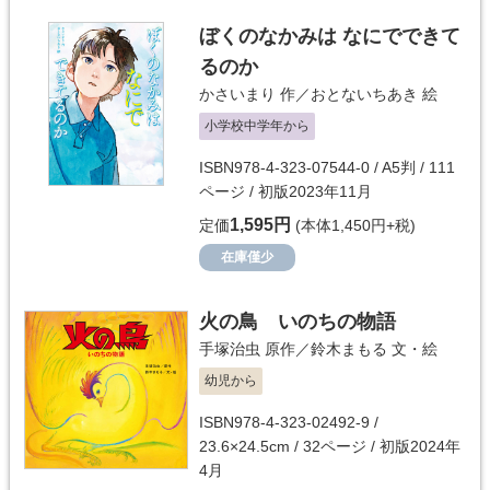
ぼくのなかみは なにでできて
るのか
かさいまり
作／
おとないちあき
絵
小学校中学年から
ISBN978-4-323-07544-0 / A5判 / 111
ページ / 初版2023年11月
1,595円
定価
(本体1,450円+税)
在庫僅少
火の鳥 いのちの物語
手塚治虫
原作／
鈴木まもる
文・絵
幼児から
ISBN978-4-323-02492-9 /
23.6×24.5cm / 32ページ / 初版2024年
4月