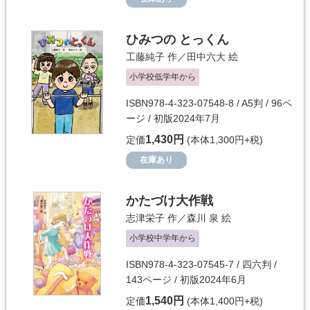
ひみつの とっくん
工藤純子
作／
田中六大
絵
小学校低学年から
ISBN978-4-323-07548-8 / A5判 / 96ペ
ージ / 初版2024年7月
1,430円
定価
(本体1,300円+税)
在庫あり
かたづけ大作戦
志津栄子
作／
森川 泉
絵
小学校中学年から
ISBN978-4-323-07545-7 / 四六判 /
143ページ / 初版2024年6月
1,540円
定価
(本体1,400円+税)