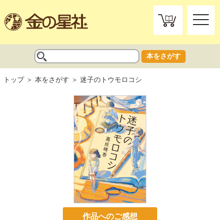
toggle
naviga
本をさがす
トップ
本をさがす
迷子のトウモロコシ
作品へのご感想