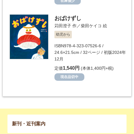
在庫僅少
おばけずし
苅田澄子
作／
柴田ケイコ
絵
幼児から
ISBN978-4-323-07526-6 /
24.6×21.5cm / 32ページ / 初版2024年
12月
1,540円
定価
(本体1,400円+税)
現在品切中
新刊・近刊案内