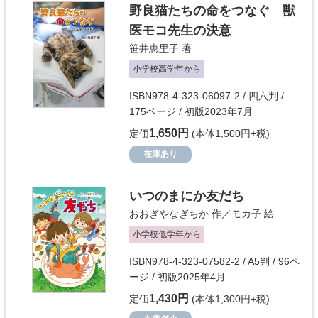
野良猫たちの命をつなぐ 獣
医モコ先生の決意
笹井恵里子
著
小学校高学年から
ISBN978-4-323-06097-2 / 四六判 /
175ページ / 初版2023年7月
1,650円
定価
(本体1,500円+税)
在庫あり
いつのまにか友だち
おおぎやなぎちか
作／
モカ子
絵
小学校低学年から
ISBN978-4-323-07582-2 / A5判 / 96ペ
ージ / 初版2025年4月
1,430円
定価
(本体1,300円+税)