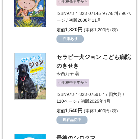
小学校低学年から
ISBN978-4-323-07145-9 / A5判 / 96ペ
ージ / 初版2008年11月
1,320円
定価
(本体1,200円+税)
在庫あり
セラピー犬ジョン こども病院
のきせき
今西乃子
著
小学校中学年から
ISBN978-4-323-07591-4 / 四六判 /
110ページ / 初版2025年4月
1,540円
定価
(本体1,400円+税)
現在品切中
最後のシロクマ