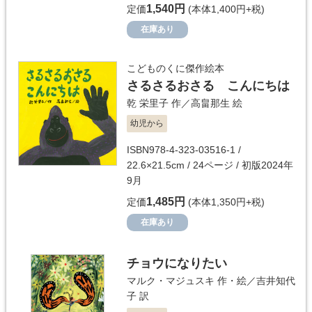
1,540円
定価
(本体1,400円+税)
在庫あり
こどものくに傑作絵本
さるさるおさる こんにちは
乾 栄里子
作／
高畠那生
絵
幼児から
ISBN978-4-323-03516-1 /
22.6×21.5cm / 24ページ / 初版2024年
9月
1,485円
定価
(本体1,350円+税)
在庫あり
チョウになりたい
マルク・マジュスキ
作・絵／
吉井知代
子
訳