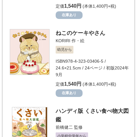
1,540円
定価
(本体1,400円+税)
在庫あり
ねこのケーキやさん
KORIRI
作・絵
幼児から
ISBN978-4-323-03406-5 /
24.6×21.5cm / 24ページ / 初版2024年
9月
1,540円
定価
(本体1,400円+税)
在庫あり
ハンディ版 くさい食べ物大図
鑑
前橋健二
監修
小学校中学年から