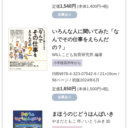
1,540円
定価
(本体1,400円+税)
在庫あり
いろんな人に聞いてみた「な
んでその仕事をえらんだ
の？」
WILLこども知育研究所
編著
小学校高学年から
ISBN978-4-323-07542-6 / 21×19cm /
96ページ / 初版2024年6月
1,650円
定価
(本体1,500円+税)
在庫あり
まほうのじどうはんばいき
やまだともこ
作／
いとうみき
絵