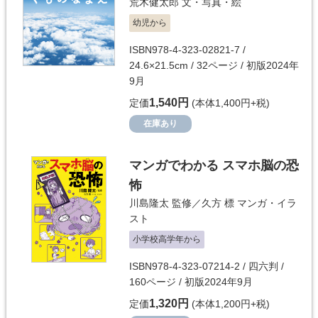
荒木健太郎
文・写真・絵
幼児から
ISBN978-4-323-02821-7 /
24.6×21.5cm / 32ページ / 初版2024年
9月
1,540円
定価
(本体1,400円+税)
在庫あり
マンガでわかる スマホ脳の恐
怖
川島隆太
監修／
久方 標
マンガ・イラ
スト
小学校高学年から
ISBN978-4-323-07214-2 / 四六判 /
160ページ / 初版2024年9月
1,320円
定価
(本体1,200円+税)