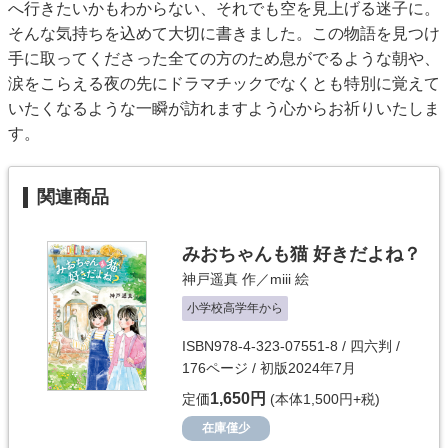
へ行きたいかもわからない、それでも空を見上げる迷子に。
そんな気持ちを込めて大切に書きました。この物語を見つけ
手に取ってくださった全ての方のため息がでるような朝や、
涙をこらえる夜の先にドラマチックでなくとも特別に覚えて
いたくなるような一瞬が訪れますよう心からお祈りいたしま
す。
関連商品
みおちゃんも猫 好きだよね？
神戸遥真
作／
miii
絵
小学校高学年から
ISBN978-4-323-07551-8 / 四六判 /
176ページ / 初版2024年7月
1,650円
定価
(本体1,500円+税)
在庫僅少