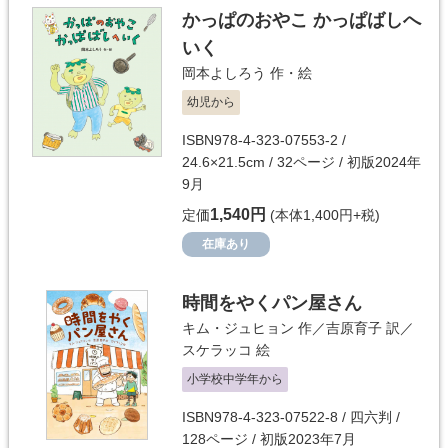
かっぱのおやこ かっぱばしへ
いく
岡本よしろう
作・絵
幼児から
ISBN978-4-323-07553-2 /
24.6×21.5cm / 32ページ / 初版2024年
9月
1,540円
定価
(本体1,400円+税)
在庫あり
時間をやくパン屋さん
キム・ジュヒョン
作／
吉原育子
訳／
スケラッコ
絵
小学校中学年から
ISBN978-4-323-07522-8 / 四六判 /
128ページ / 初版2023年7月