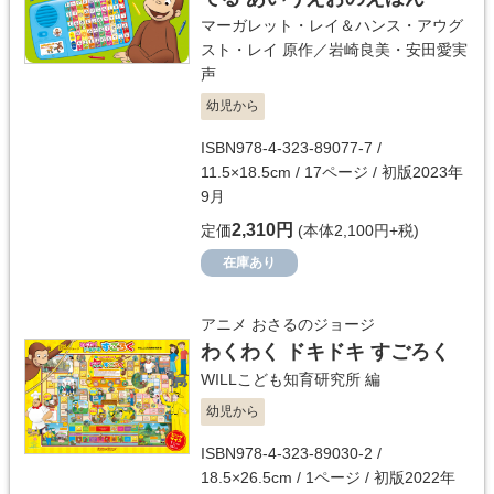
マーガレット・レイ＆ハンス・アウグ
スト・レイ
原作／
岩崎良美・安田愛実
声
幼児から
ISBN978-4-323-89077-7 /
11.5×18.5cm / 17ページ / 初版2023年
9月
2,310円
定価
(本体2,100円+税)
在庫あり
アニメ おさるのジョージ
わくわく ドキドキ すごろく
WILLこども知育研究所
編
幼児から
ISBN978-4-323-89030-2 /
18.5×26.5cm / 1ページ / 初版2022年