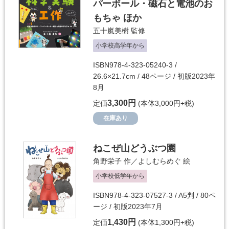
パーボール・磁石と電池のお
もちゃ ほか
五十嵐美樹
監修
小学校高学年から
ISBN978-4-323-05240-3 /
26.6×21.7cm / 48ページ / 初版2023年
8月
3,300円
定価
(本体3,000円+税)
在庫あり
ねこぜ山どうぶつ園
角野栄子
作／
よしむらめぐ
絵
小学校低学年から
ISBN978-4-323-07527-3 / A5判 / 80ペ
ージ / 初版2023年7月
1,430円
定価
(本体1,300円+税)