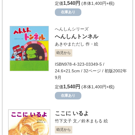
1,540円
定価
(本体1,400円+税)
在庫あり
へんしんシリーズ
へんしんトンネル
あきやまただし
作・絵
幼児から
ISBN978-4-323-03349-5 /
24.6×21.5cm / 32ページ / 初版2002年
9月
1,540円
定価
(本体1,400円+税)
在庫あり
ここに いるよ
竹下文子
文／
鈴木まもる
絵
幼児から