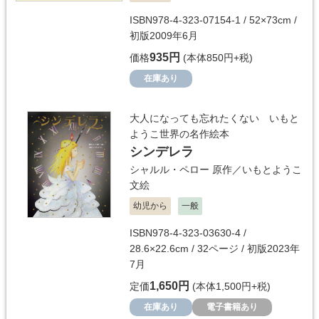
ISBN978-4-323-07154-1 / 52×73cm /
初版2009年6月
935円
価格
(本体850円+税)
在庫あり
大人になっても忘れたくない いもと
ようこ世界の名作絵本
シンデレラ
シャルル・ペロー
原作／
いもとようこ
文絵
幼児から
一般
ISBN978-4-323-03630-4 /
28.6×22.6cm / 32ページ / 初版2023年
7月
1,650円
定価
(本体1,500円+税)
在庫あり
電子書籍あり