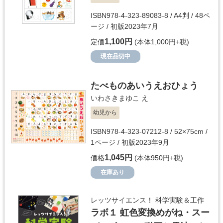
ISBN978-4-323-89083-8 / A4判 / 48ペ
ージ / 初版2023年7月
1,100円
定価
(本体1,000円+税)
現在品切中
たべものあいうえおひょう
いわさきまゆこ
え
幼児から
ISBN978-4-323-07212-8 / 52×75cm /
1ページ / 初版2023年9月
1,045円
価格
(本体950円+税)
在庫あり
レッツサイエンス！ 科学実験＆工作
ラボ１ 虹色変換めがね・スー