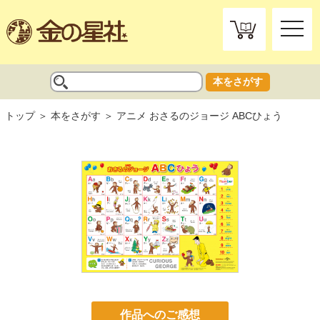
toggle
naviga
本をさがす
トップ
本をさがす
アニメ おさるのジョージ ABCひょう
作品へのご感想