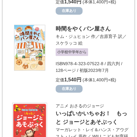
1,540円
定価
(本体1,400円+税)
在庫あり
時間をやくパン屋さん
キム・ジュヒョン
作／
吉原育子
訳／
スケラッコ
絵
小学校中学年から
ISBN978-4-323-07522-8 / 四六判 /
128ページ / 初版2023年7月
1,540円
定価
(本体1,400円+税)
在庫あり
アニメ おさるのジョージ
いっぱいかいちゃお！ もっ
と ジョージとあそぶっく
マーガレット・レイ＆ハンス・アウグ
スト・レイ
原作／
WILLこども知育研