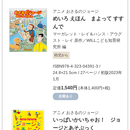
アニメ おさるのジョージ
めいろ えほん まよって すす
んで
マーガレット・レイ＆ハンス・アウグ
スト・レイ
原作／
WILLこども知育研
究所
編
幼児から
ISBN978-4-323-04391-3 /
24.8×21.5cm / 27ページ / 初版2023年
1月
1,540円
定価
(本体1,400円+税)
在庫あり
アニメ おさるのジョージ
いっぱいかいちゃお！ ジョ
ージとあそぶっく