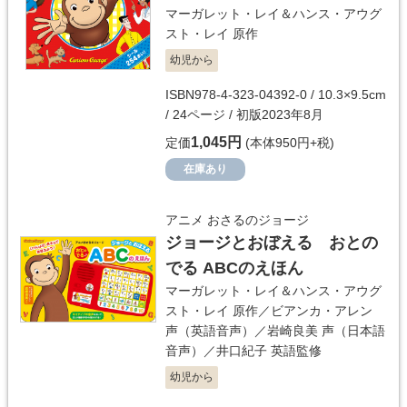
マーガレット・レイ＆ハンス・アウグ
スト・レイ
原作
幼児から
ISBN978-4-323-04392-0 / 10.3×9.5cm
/ 24ページ / 初版2023年8月
1,045円
定価
(本体950円+税)
在庫あり
アニメ おさるのジョージ
ジョージとおぼえる おとの
でる ABCのえほん
マーガレット・レイ＆ハンス・アウグ
スト・レイ
原作／
ビアンカ・アレン
声（英語音声）／
岩崎良美
声（日本語
音声）／
井口紀子
英語監修
幼児から