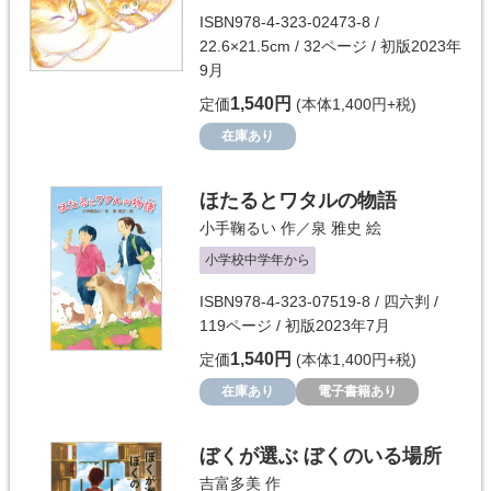
ISBN978-4-323-02473-8 /
22.6×21.5cm / 32ページ / 初版2023年
9月
1,540円
定価
(本体1,400円+税)
在庫あり
ほたるとワタルの物語
小手鞠るい
作／
泉 雅史
絵
小学校中学年から
ISBN978-4-323-07519-8 / 四六判 /
119ページ / 初版2023年7月
1,540円
定価
(本体1,400円+税)
在庫あり
電子書籍あり
ぼくが選ぶ ぼくのいる場所
吉富多美
作