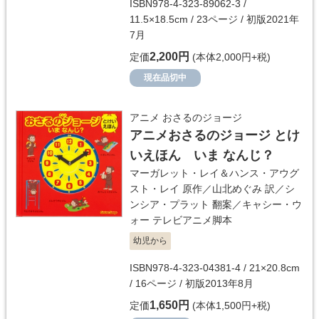
ISBN978-4-323-89062-3 /
11.5×18.5cm / 23ページ / 初版2021年
7月
2,200円
定価
(本体2,000円+税)
現在品切中
アニメ おさるのジョージ
アニメおさるのジョージ とけ
いえほん いま なんじ？
マーガレット・レイ＆ハンス・アウグ
スト・レイ
原作／
山北めぐみ
訳／
シ
ンシア・プラット
翻案／
キャシー・ウ
ォー
テレビアニメ脚本
幼児から
ISBN978-4-323-04381-4 / 21×20.8cm
/ 16ページ / 初版2013年8月
1,650円
定価
(本体1,500円+税)