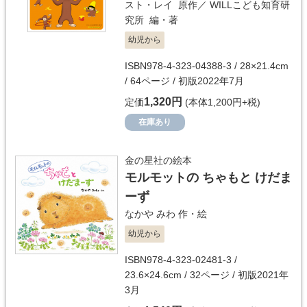
スト・レイ
原作／
WILLこども知育研
究所
編・著
幼児から
ISBN978-4-323-04388-3 / 28×21.4cm
/ 64ページ / 初版2022年7月
1,320円
定価
(本体1,200円+税)
在庫あり
金の星社の絵本
モルモットの ちゃもと けだま
ーず
なかや みわ
作・絵
幼児から
ISBN978-4-323-02481-3 /
23.6×24.6cm / 32ページ / 初版2021年
3月