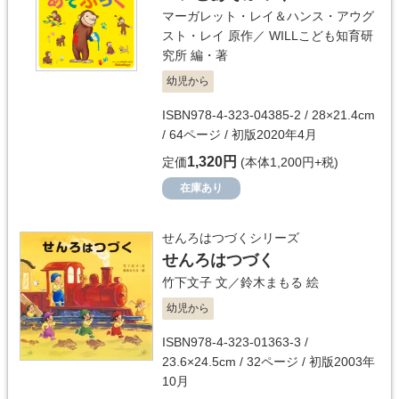
マーガレット・レイ＆ハンス・アウグ
スト・レイ
原作／
WILLこども知育研
究所
編・著
幼児から
ISBN978-4-323-04385-2 / 28×21.4cm
/ 64ページ / 初版2020年4月
1,320円
定価
(本体1,200円+税)
在庫あり
せんろはつづくシリーズ
せんろはつづく
竹下文子
文／
鈴木まもる
絵
幼児から
ISBN978-4-323-01363-3 /
23.6×24.5cm / 32ページ / 初版2003年
10月