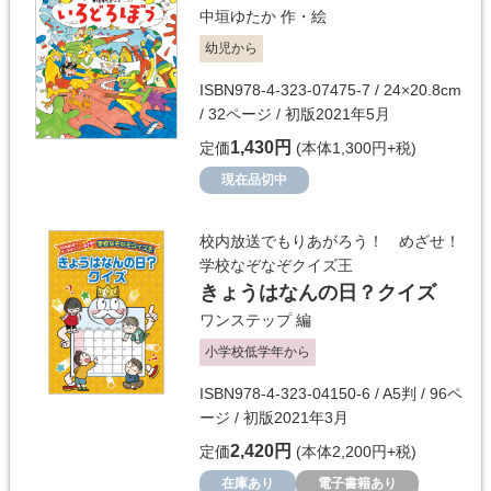
中垣ゆたか
作・絵
幼児から
ISBN978-4-323-07475-7 / 24×20.8cm
/ 32ページ / 初版2021年5月
1,430円
定価
(本体1,300円+税)
現在品切中
校内放送でもりあがろう！ めざせ！
学校なぞなぞクイズ王
きょうはなんの日？クイズ
ワンステップ
編
小学校低学年から
ISBN978-4-323-04150-6 / A5判 / 96ペ
ージ / 初版2021年3月
2,420円
定価
(本体2,200円+税)
在庫あり
電子書籍あり