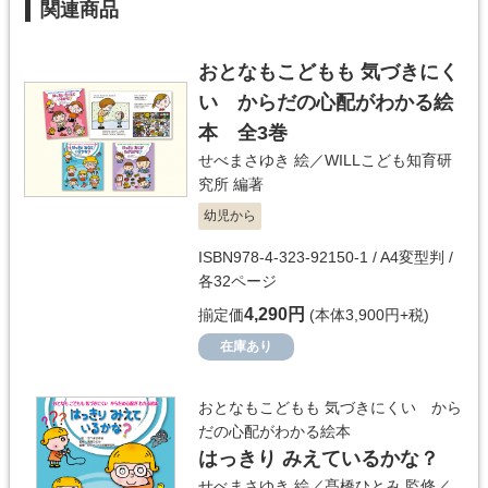
関連商品
おとなもこどもも 気づきにく
い からだの心配がわかる絵
本 全3巻
せべまさゆき
絵／
WILLこども知育研
究所
編著
幼児から
ISBN978-4-323-92150-1 / A4変型判 /
各32ページ
4,290円
揃定価
(本体3,900円+税)
在庫あり
おとなもこどもも 気づきにくい から
だの心配がわかる絵本
はっきり みえているかな？
せべまさゆき
絵／
髙橋ひとみ
監修／