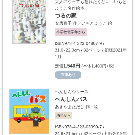
大人になっても忘れたくない いもと
ようこ名作絵本
つるの家
安房直子
作／
いもとようこ
絵
小学校低学年から
ISBN978-4-323-04807-9 /
31.0×22.9cm / 32ページ / 初版2021年
1月
1,540円
定価
(本体1,400円+税)
在庫あり
へんしんシリーズ
へんしんバス
あきやまただし
作・絵
幼児から
ISBN978-4-323-03390-7 /
24.6×21.5cm / 32ページ / 初版2019年