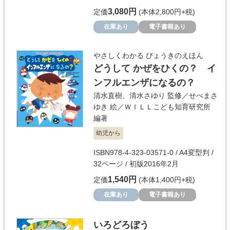
3,080円
定価
(本体2,800円+税)
在庫あり
電子書籍あり
やさしくわかる びょうきのえほん
どうして かぜをひくの？ イ
ンフルエンザになるの？
清水直樹
、
清水さゆり
監修／
せべまさ
ゆき
絵／
ＷＩＬＬこども知育研究所
編著
幼児から
ISBN978-4-323-03571-0 / A4変型判 /
32ページ / 初版2016年2月
1,540円
定価
(本体1,400円+税)
在庫あり
電子書籍あり
いろどろぼう