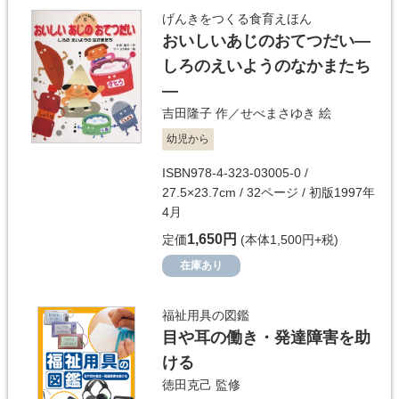
げんきをつくる食育えほん
おいしいあじのおてつだい―
しろのえいようのなかまたち
―
吉田隆子
作／
せべまさゆき
絵
幼児から
ISBN978-4-323-03005-0 /
27.5×23.7cm / 32ページ / 初版1997年
4月
1,650円
定価
(本体1,500円+税)
在庫あり
福祉用具の図鑑
目や耳の働き・発達障害を助
ける
徳田克己
監修