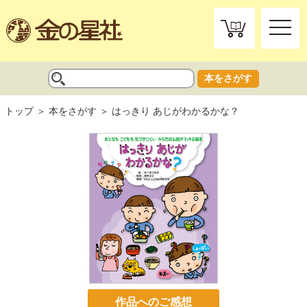
toggle
naviga
本をさがす
トップ
本をさがす
はっきり あじがわかるかな？
作品へのご感想