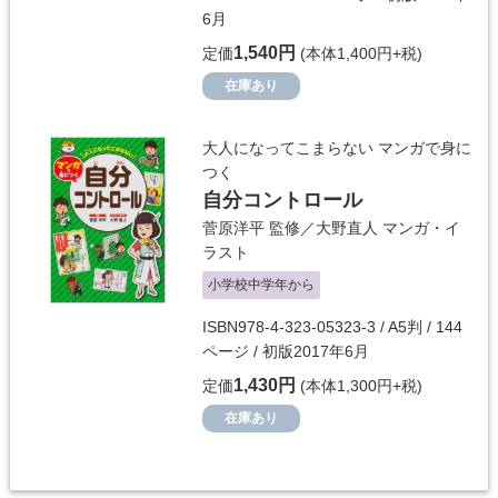
6月
1,540円
定価
(本体1,400円+税)
在庫あり
大人になってこまらない マンガで身に
つく
自分コントロール
菅原洋平
監修／
大野直人
マンガ・イ
ラスト
小学校中学年から
ISBN978-4-323-05323-3 / A5判 / 144
ページ / 初版2017年6月
1,430円
定価
(本体1,300円+税)
在庫あり