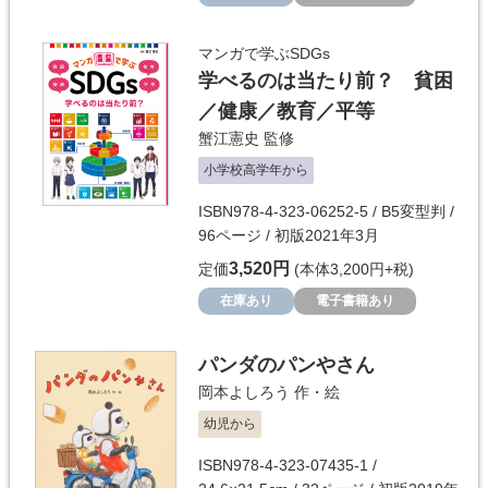
マンガで学ぶSDGs
学べるのは当たり前？ 貧困
／健康／教育／平等
蟹江憲史
監修
小学校高学年から
ISBN978-4-323-06252-5 / B5変型判 /
96ページ / 初版2021年3月
3,520円
定価
(本体3,200円+税)
在庫あり
電子書籍あり
パンダのパンやさん
岡本よしろう
作・絵
幼児から
ISBN978-4-323-07435-1 /