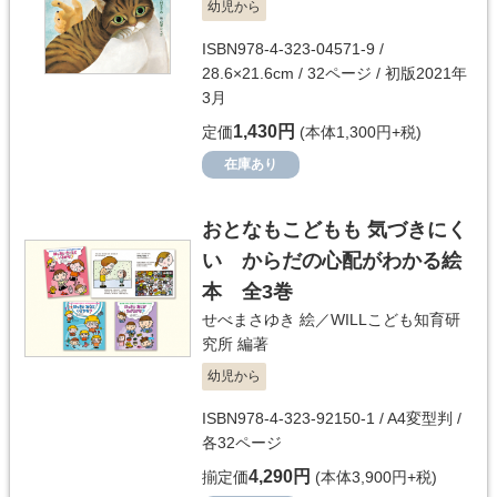
幼児から
ISBN978-4-323-04571-9 /
28.6×21.6cm / 32ページ / 初版2021年
3月
1,430円
定価
(本体1,300円+税)
在庫あり
おとなもこどもも 気づきにく
い からだの心配がわかる絵
本 全3巻
せべまさゆき
絵／
WILLこども知育研
究所
編著
幼児から
ISBN978-4-323-92150-1 / A4変型判 /
各32ページ
4,290円
揃定価
(本体3,900円+税)