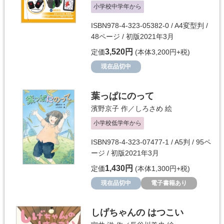
小学校中学年から
ISBN978-4-323-05382-0 / A4変型判 /
48ページ / 初版2021年3月
3,520円
定価
(本体3,200円+税)
現在品切中
葉っぱにのって
濱野京子
作／
しろさめ
絵
小学校低学年から
ISBN978-4-323-07477-1 / A5判 / 95ペ
ージ / 初版2021年3月
1,430円
定価
(本体1,300円+税)
現在品切中
電子書籍あり
しげちゃんの はつこい