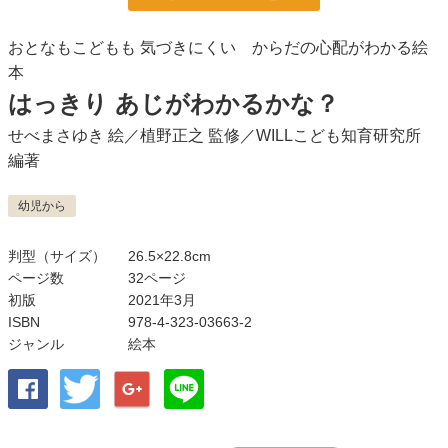
おとなもこどもも 気づきにくい からだの心配がわかる絵
本
はっきり あじがわかるかな？
せべまさゆき
絵／
植野正之
監修／
WILLこども知育研究所
編著
幼児から
判型（サイズ）
26.5×22.8cm
ページ数
32ページ
初版
2021年3月
ISBN
978-4-323-03663-2
ジャンル
絵本