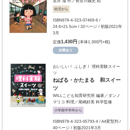
室井 滋
作／
長谷川義史
絵
幼児から
ISBN978-4-323-07469-6 /
24.6×21.5cm / 32ページ / 初版2021年
3月
1,430円
定価
(本体1,300円+税)
在庫あり
おいしい！ ふしぎ！ 理科実験スイー
ツ
ねばる・かたまる 和スイー
ツ
WILLこども知育研究所
編著／
ダンノ
マリコ
料理／
尾嶋好美
科学監修
小学校中学年から
ISBN978-4-323-05793-4 / A4変型判 /
40ページ / 初版2021年3月