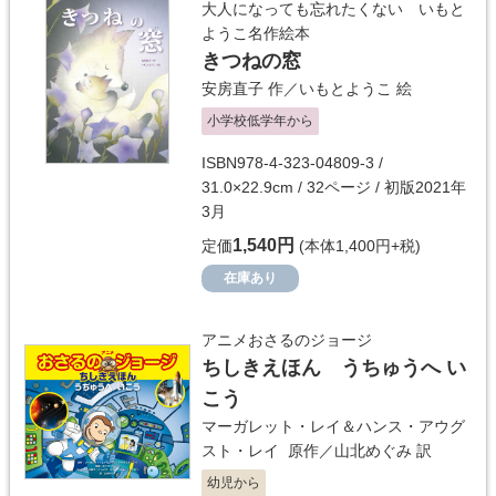
大人になっても忘れたくない いもと
ようこ名作絵本
きつねの窓
安房直子
作／
いもとようこ
絵
小学校低学年から
ISBN978-4-323-04809-3 /
31.0×22.9cm / 32ページ / 初版2021年
3月
1,540円
定価
(本体1,400円+税)
在庫あり
アニメおさるのジョージ
ちしきえほん うちゅうへ い
こう
マーガレット・レイ＆ハンス・アウグ
スト・レイ
原作／
山北めぐみ
訳
幼児から