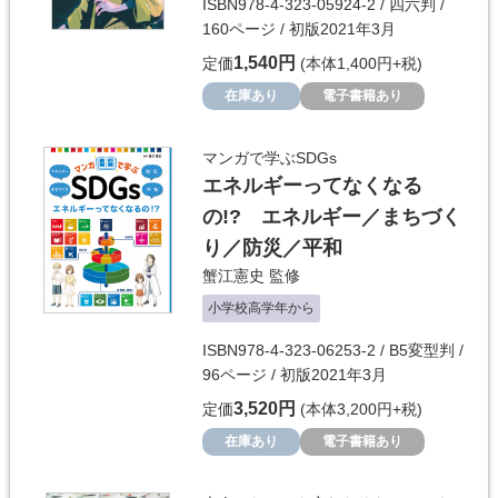
ISBN978-4-323-05924-2 / 四六判 /
160ページ / 初版2021年3月
1,540円
定価
(本体1,400円+税)
在庫あり
電子書籍あり
マンガで学ぶSDGs
エネルギーってなくなる
の!? エネルギー／まちづく
り／防災／平和
蟹江憲史
監修
小学校高学年から
ISBN978-4-323-06253-2 / B5変型判 /
96ページ / 初版2021年3月
3,520円
定価
(本体3,200円+税)
在庫あり
電子書籍あり