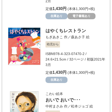
2月
1,430円
定価
(本体1,300円+税)
在庫あり
電子書籍あり
はやくちレストラン
もぎあきこ
作／
森あさ子
絵
幼児から
ISBN978-4-323-07470-2 /
24.6×21.5cm / 32ページ / 初版2021年
3月
1,430円
定価
(本体1,300円+税)
在庫あり
こわい絵本
おいで おいで･･･
中村まさみ
作／
松本ジョゴ
絵