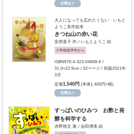
在庫あり
大人になっても忘れたくない いもと
ようこ名作絵本
きつね山の赤い花
安房直子
作／
いもとようこ
絵
小学校低学年から
ISBN978-4-323-04808-6 /
31.0×22.9cm / 32ページ / 初版2021年
3月
1,540円
定価
(本体1,400円+税)
在庫あり
すっぱいのひみつ お酢と発
酵を科学する
赤野裕文
著／
会田博美
絵