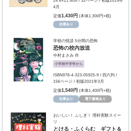
24.6×21.5cm / 32ページ / 初版2019年
4月
1,430円
定価
(本体1,300円+税)
在庫あり
学校の怪談 5分間の恐怖
恐怖の校内放送
中村まさみ
作
小学校中学年から
ISBN978-4-323-05925-9 / 四六判 /
156ページ / 初版2021年3月
1,540円
定価
(本体1,400円+税)
在庫あり
電子書籍あり
おいしい！ ふしぎ！ 理科実験スイー
ツ
とける・ふくらむ ギフト＆