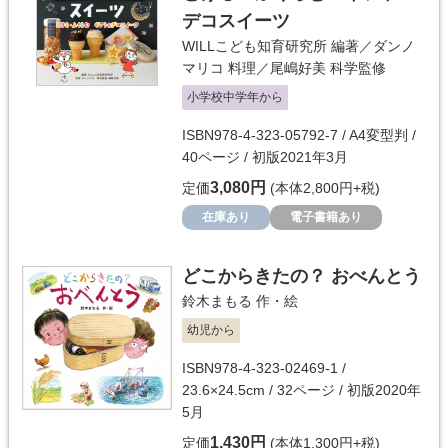
デコスイーツ
WILLこども知育研究所
編著／
ダンノ
マリコ
料理／
尾嶋好美
科学監修
小学校中学年から
ISBN978-4-323-05792-7 / A4変型判 /
40ページ / 初版2021年3月
3,080円
定価
(本体2,800円+税)
在庫あり
電子書籍あり
どこからきたの？ おべんとう
鈴木まもる
作・絵
幼児から
ISBN978-4-323-02469-1 /
23.6×24.5cm / 32ページ / 初版2020年
5月
1,430円
定価
(本体1,300円+税)