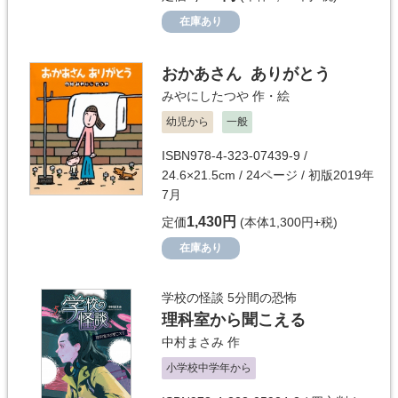
在庫あり
おかあさん ありがとう
みやにしたつや
作・絵
幼児から
一般
ISBN978-4-323-07439-9 /
24.6×21.5cm / 24ページ / 初版2019年
7月
1,430円
定価
(本体1,300円+税)
在庫あり
学校の怪談 5分間の恐怖
理科室から聞こえる
中村まさみ
作
小学校中学年から