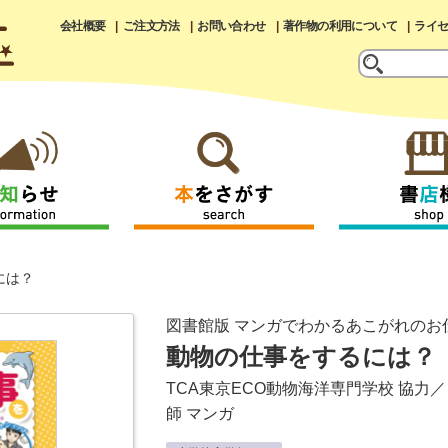
会社概要
ご注文方法
お問い合わせ
著作物の利用について
ライ
には？
図書館版 マンガでわかるあこがれのお
動物の仕事をするには？
TCA東京ECO動物海洋専門学校
協力／
師
マンガ