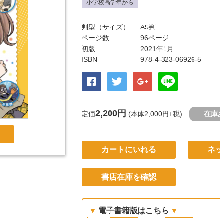
小学校高学年から
判型（サイズ）
A5判
ページ数
96ページ
初版
2021年1月
ISBN
978-4-323-06926-5
2,200円
定価
(本体2,000円+税)
在庫
カートにいれる
ネ
書店在庫を確認
電子書籍版はこちら