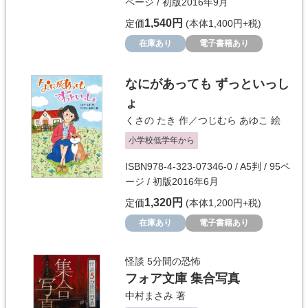
ページ / 初版2016年9月
1,540円
定価
(本体1,400円+税)
在庫あり
電子書籍あり
なにがあっても ずっといっし
ょ
くさの たき
作／
つじむら あゆこ
絵
小学校低学年から
ISBN978-4-323-07346-0 / A5判 / 95ペ
ージ / 初版2016年6月
1,320円
定価
(本体1,200円+税)
在庫あり
電子書籍あり
怪談 5分間の恐怖
フォア文庫 集合写真
中村まさみ
著