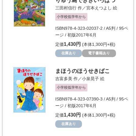
りゅう島でききいっぱつ
三田村信行
作／
宮本えつよし
絵
小学校低学年から
ISBN978-4-323-02037-2 / A5判 / 95ペ
ージ / 初版2017年6月
1,430円
定価
(本体1,300円+税)
在庫あり
電子書籍あり
まほうのほうせきばこ
吉富多美
作／
小泉晃子
絵
小学校低学年から
ISBN978-4-323-07390-3 / A5判 / 95ペ
ージ / 初版2017年6月
1,430円
定価
(本体1,300円+税)
在庫あり