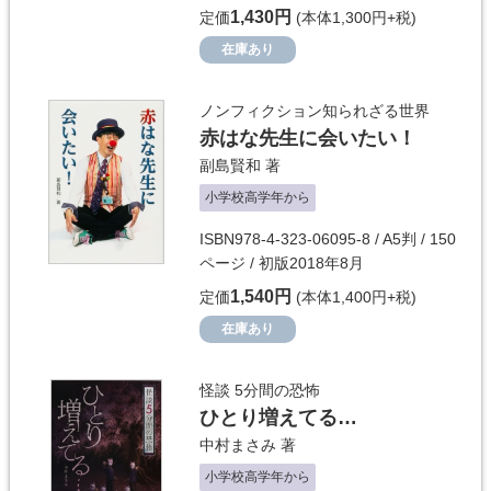
1,430円
定価
(本体1,300円+税)
在庫あり
ノンフィクション知られざる世界
赤はな先生に会いたい！
副島賢和
著
小学校高学年から
ISBN978-4-323-06095-8 / A5判 / 150
ページ / 初版2018年8月
1,540円
定価
(本体1,400円+税)
在庫あり
怪談 5分間の恐怖
ひとり増えてる…
中村まさみ
著
小学校高学年から