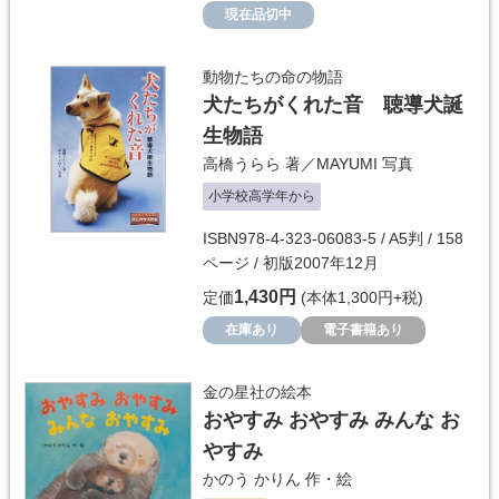
現在品切中
動物たちの命の物語
犬たちがくれた音 聴導犬誕
生物語
高橋うらら
著／
MAYUMI
写真
小学校高学年から
ISBN978-4-323-06083-5 / A5判 / 158
ページ / 初版2007年12月
1,430円
定価
(本体1,300円+税)
在庫あり
電子書籍あり
金の星社の絵本
おやすみ おやすみ みんな お
やすみ
かのう かりん
作・絵