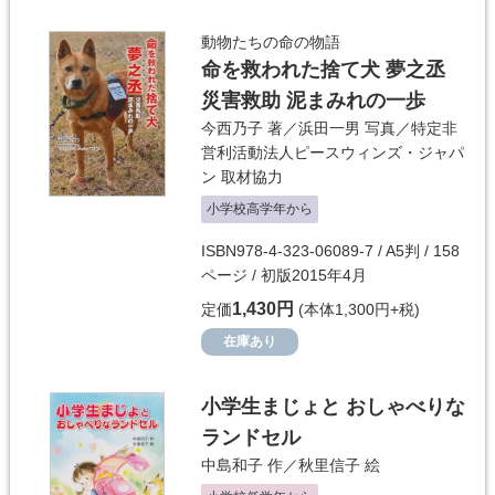
動物たちの命の物語
命を救われた捨て犬 夢之丞
災害救助 泥まみれの一歩
今西乃子
著／
浜田一男
写真／
特定非
営利活動法人ピースウィンズ・ジャパ
ン
取材協力
小学校高学年から
ISBN978-4-323-06089-7 / A5判 / 158
ページ / 初版2015年4月
1,430円
定価
(本体1,300円+税)
在庫あり
小学生まじょと おしゃべりな
ランドセル
中島和子
作／
秋里信子
絵