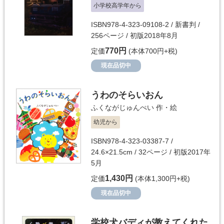
小学校高学年から
ISBN978-4-323-09108-2 / 新書判 /
256ページ / 初版2018年8月
770円
定価
(本体700円+税)
現在品切中
うわのそらいおん
ふくながじゅんぺい
作・絵
幼児から
ISBN978-4-323-03387-7 /
24.6×21.5cm / 32ページ / 初版2017年
5月
1,430円
定価
(本体1,300円+税)
現在品切中
学校犬バディが教えてくれた