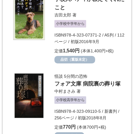
こと
吉田太郎
著
小学校中学年から
ISBN978-4-323-07371-2 / A5判 / 112
ページ / 初版2016年9月
1,540円
定価
(本体1,400円+税)
品切（重版未定）
怪談 5分間の恐怖
フォア文庫 病院裏の葬り塚
中村まさみ
著
小学校高学年から
ISBN978-4-323-09110-5 / 新書判 /
256ページ / 初版2018年8月
770円
定価
(本体700円+税)