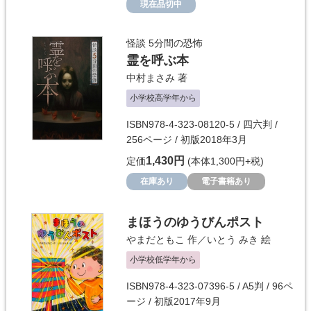
現在品切中
怪談 5分間の恐怖
霊を呼ぶ本
中村まさみ
著
小学校高学年から
ISBN978-4-323-08120-5 / 四六判 /
256ページ / 初版2018年3月
1,430円
定価
(本体1,300円+税)
在庫あり
電子書籍あり
まほうのゆうびんポスト
やまだともこ
作／
いとう みき
絵
小学校低学年から
ISBN978-4-323-07396-5 / A5判 / 96ペ
ージ / 初版2017年9月