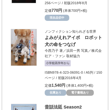
256ページ / 初版2018年8月
770円
定価
(本体700円+税)
現在品切中
ノンフィクション知られざる世界
よみがえれアイボ ロボット
犬の命をつなげ
今西乃子
著／
浜田一男
写真／
株式会
社ア・ファン
取材協力
小学校高学年から
ISBN978-4-323-06091-0 / A5判 / 150
ページ / 初版2016年4月
1,540円
定価
(本体1,400円+税)
在庫あり
電子書籍あり
昔話法廷 Season2