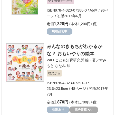
小学校低学年から
ISBN978-4-323-07388-0 / A5判 / 96ペ
ージ / 初版2017年6月
1,320円
定価
(本体1,200円+税)
現在品切中
みんなのきもちがわかるか
な？ おもいやりの絵本
WILLこども知育研究所
編・著／
すみ
もと ななみ
絵
幼児から
ISBN978-4-323-07391-0 /
23.6×23.5cm / 48ページ / 初版2017年
7月
1,870円
定価
(本体1,700円+税)
在庫あり
電子書籍あり