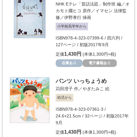
NHK Eテレ「昔話法廷」制作班
編／
オ
カモト國ヒコ
原作／
イマセン
法律監
修／
伊野孝行
挿画
小学校高学年から
ISBN978-4-323-07399-6 / 四六判 /
127ページ / 初版2017年9月
1,430円
定価
(本体1,300円+税)
在庫あり
電子書籍あり
パンツ いっちょうめ
苅田澄子
作／
やぎたみこ
絵
幼児から
ISBN978-4-323-07361-3 /
24.6×21.5cm / 32ページ / 初版2017年
9月
1,430円
定価
(本体1,300円+税)