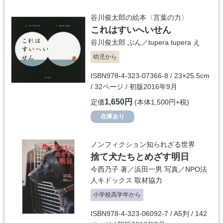
谷川俊太郎の絵本〈言葉の力〉
これはすいへいせん
谷川俊太郎
ぶん／
tupera tupera
え
幼児から
ISBN978-4-323-07366-8 / 23×25.5cm
/ 32ページ / 初版2016年9月
1,650円
定価
(本体1,500円+税)
在庫あり
ノンフィクション知られざる世界
捨て犬たちとめざす明日
今西乃子
著／
浜田一男
写真／
NPO法
人キドックス
取材協力
小学校高学年から
ISBN978-4-323-06092-7 / A5判 / 142