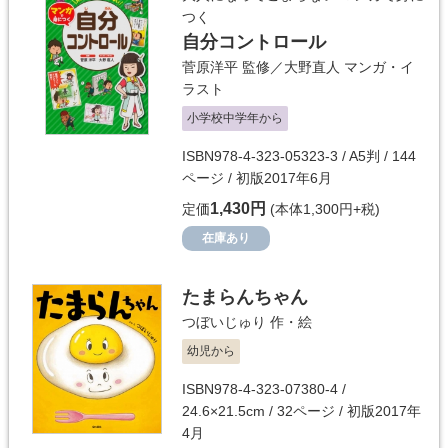
つく
自分コントロール
菅原洋平
監修／
大野直人
マンガ・イ
ラスト
小学校中学年から
ISBN978-4-323-05323-3 / A5判 / 144
ページ / 初版2017年6月
1,430円
定価
(本体1,300円+税)
在庫あり
たまらんちゃん
つぼいじゅり
作・絵
幼児から
ISBN978-4-323-07380-4 /
24.6×21.5cm / 32ページ / 初版2017年
4月