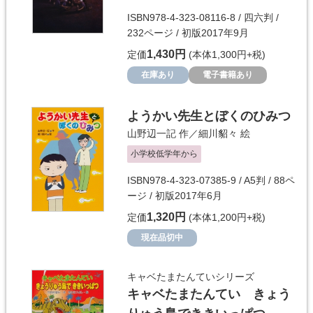
ISBN978-4-323-08116-8 / 四六判 /
232ページ / 初版2017年9月
1,430円
定価
(本体1,300円+税)
在庫あり
電子書籍あり
ようかい先生とぼくのひみつ
山野辺一記
作／
細川貂々
絵
小学校低学年から
ISBN978-4-323-07385-9 / A5判 / 88ペ
ージ / 初版2017年6月
1,320円
定価
(本体1,200円+税)
現在品切中
キャベたまたんていシリーズ
キャベたまたんてい きょう