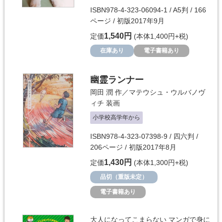
ISBN978-4-323-06094-1 / A5判 / 166
ページ / 初版2017年9月
1,540円
定価
(本体1,400円+税)
在庫あり
電子書籍あり
幽霊ランナー
岡田 潤
作／
マテウシュ・ウルバノヴ
ィチ
装画
小学校高学年から
ISBN978-4-323-07398-9 / 四六判 /
206ページ / 初版2017年8月
1,430円
定価
(本体1,300円+税)
品切（重版未定）
電子書籍あり
大人になってこまらない マンガで身に