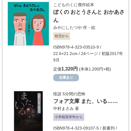
こどものくに傑作絵本
ぼくの おとうさんと おかあさ
ん
みやにしたつや
作・絵
幼児から
ISBN978-4-323-03510-9 /
22.6×21.2cm / 24ページ / 初版2017年
9月
1,320円
定価
(本体1,200円+税)
在庫あり
怪談 5分間の恐怖
フォア文庫 また、いる……
中村まさみ
著
小学校高学年から
ISBN978-4-323-09107-5 / 新書判 /