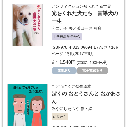
ノンフィクション知られざる世界
光をくれた犬たち 盲導犬の
一生
今西乃子
著／
浜田一男
写真
小学校高学年から
ISBN978-4-323-06094-1 / A5判 / 166
ページ / 初版2017年9月
1,540円
定価
(本体1,400円+税)
在庫あり
電子書籍あり
こどものくに傑作絵本
ぼくの おとうさんと おかあさ
ん
みやにしたつや
作・絵
幼児から