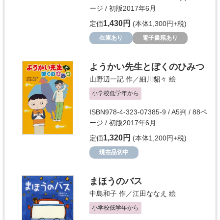
ージ / 初版2017年6月
1,430円
定価
(本体1,300円+税)
在庫あり
電子書籍あり
ようかい先生とぼくのひみつ
山野辺一記
作／
細川貂々
絵
小学校低学年から
ISBN978-4-323-07385-9 / A5判 / 88ペ
ージ / 初版2017年6月
1,320円
定価
(本体1,200円+税)
現在品切中
まほうのバス
中島和子
作／
江田ななえ
絵
小学校低学年から