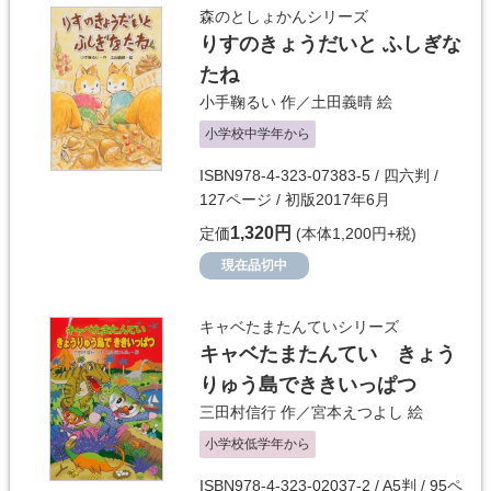
森のとしょかんシリーズ
りすのきょうだいと ふしぎな
たね
小手鞠るい
作／
土田義晴
絵
小学校中学年から
ISBN978-4-323-07383-5 / 四六判 /
127ページ / 初版2017年6月
1,320円
定価
(本体1,200円+税)
現在品切中
キャベたまたんていシリーズ
キャベたまたんてい きょう
りゅう島でききいっぱつ
三田村信行
作／
宮本えつよし
絵
小学校低学年から
ISBN978-4-323-02037-2 / A5判 / 95ペ