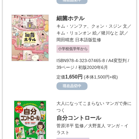
現在品切中
細菌ホテル
キム・ソンファ、クォン・スジン
文／
キム・リョンオン
絵／
猪川なと
訳／
岡田晴恵
日本語版監修
小学校低学年から
ISBN978-4-323-07465-8 / A4変型判 /
39ページ / 初版2020年6月
1,650円
定価
(本体1,500円+税)
現在品切中
大人になってこまらない マンガで身に
つく
自分コントロール
菅原洋平
監修／
大野直人
マンガ・イ
ラスト