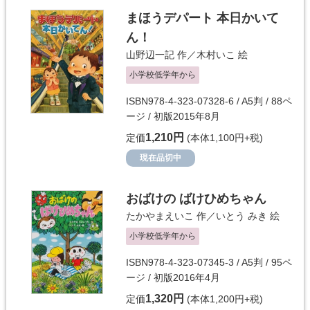
まほうデパート 本日かいて
ん！
山野辺一記
作／
木村いこ
絵
小学校低学年から
ISBN978-4-323-07328-6 / A5判 / 88ペ
ージ / 初版2015年8月
1,210円
定価
(本体1,100円+税)
現在品切中
おばけの ばけひめちゃん
たかやまえいこ
作／
いとう みき
絵
小学校低学年から
ISBN978-4-323-07345-3 / A5判 / 95ペ
ージ / 初版2016年4月
1,320円
定価
(本体1,200円+税)