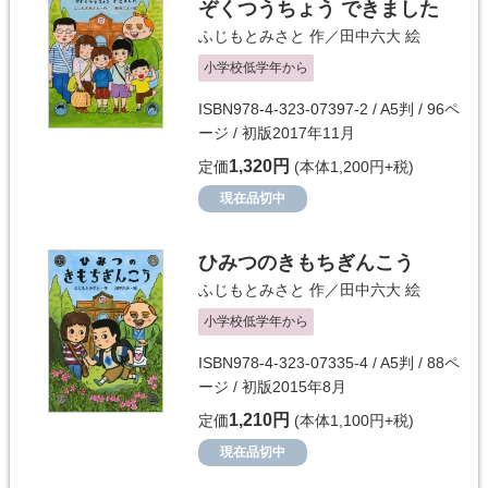
ぞくつうちょう できました
ふじもとみさと
作／
田中六大
絵
小学校低学年から
ISBN978-4-323-07397-2 / A5判 / 96ペ
ージ / 初版2017年11月
1,320円
定価
(本体1,200円+税)
現在品切中
ひみつのきもちぎんこう
ふじもとみさと
作／
田中六大
絵
小学校低学年から
ISBN978-4-323-07335-4 / A5判 / 88ペ
ージ / 初版2015年8月
1,210円
定価
(本体1,100円+税)
現在品切中