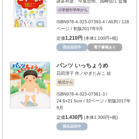
諸富祥彦
、
今泉忠明
、
国崎信江
監修
小学校中学年から
ISBN978-4-323-07393-4 / A5判 / 128
ページ / 初版2017年9月
1,210円
定価
(本体1,100円+税)
現在品切中
電子書籍あり
パンツ いっちょうめ
苅田澄子
作／
やぎたみこ
絵
幼児から
ISBN978-4-323-07361-3 /
24.6×21.5cm / 32ページ / 初版2017年
9月
1,430円
定価
(本体1,300円+税)
現在品切中