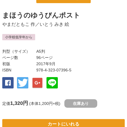
まほうのゆうびんポスト
やまだともこ
作／
いとう みき
絵
小学校低学年から
判型（サイズ）
A5判
ページ数
96ページ
初版
2017年9月
ISBN
978-4-323-07396-5
1,320円
定価
(本体1,200円+税)
在庫あり
カートにいれる