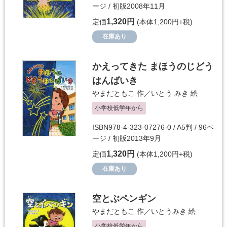
ージ / 初版2008年11月
1,320円
定価
(本体1,200円+税)
在庫あり
かえってきた まほうのじどう
はんばいき
やまだともこ
作／
いとう みき
絵
小学校低学年から
ISBN978-4-323-07276-0 / A5判 / 96ペ
ージ / 初版2013年9月
1,320円
定価
(本体1,200円+税)
在庫あり
空とぶペンギン
やまだともこ
作／
いとうみき
絵
小学校低学年から