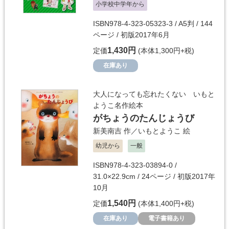
小学校中学年から
ISBN978-4-323-05323-3 / A5判 / 144
ページ / 初版2017年6月
1,430円
定価
(本体1,300円+税)
在庫あり
大人になっても忘れたくない いもと
ようこ名作絵本
がちょうのたんじょうび
新美南吉
作／
いもとようこ
絵
幼児から
一般
ISBN978-4-323-03894-0 /
31.0×22.9cm / 24ページ / 初版2017年
10月
1,540円
定価
(本体1,400円+税)
在庫あり
電子書籍あり