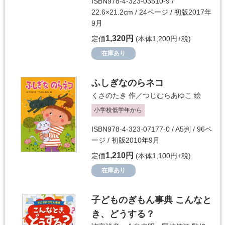
ISBN978-4-323-03510-9 /
22.6×21.2cm / 24ページ / 初版2017年
9月
1,320円
定価
(本体1,200円+税)
在庫あり
ふしぎなのらネコ
くさのたき
作／
つじむらあゆこ
絵
小学校低学年から
ISBN978-4-323-07177-0 / A5判 / 96ペ
ージ / 初版2010年9月
1,210円
定価
(本体1,100円+税)
在庫あり
子どものぎもん事典 こんなと
き、どうする？