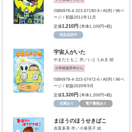
ISBN978-4-323-07190-9 / A5判 / 96ペ
ージ / 初版2011年11月
1,210円
定価
(本体1,100円+税)
現在品切中
宇宙人がいた
やまだともこ
作／
いとうみき
絵
小学校低学年から
ISBN978-4-323-07472-6 / A5判 / 96ペ
ージ / 初版2020年9月
1,320円
定価
(本体1,200円+税)
在庫あり
電子書籍あり
まほうのほうせきばこ
吉富多美
作／
小泉晃子
絵