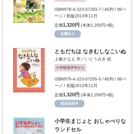
ISBN978-4-323-07293-7 / A5判 / 96ペ
ージ / 初版2013年11月
1,320円
定価
(本体1,200円+税)
在庫あり
ともだちは なきむしなこいぬ
上條さなえ
作／
いとうみき
絵
小学校低学年から
ISBN978-4-323-07255-5 / A5判 / 96ペ
ージ / 初版2012年11月
1,320円
定価
(本体1,200円+税)
現在品切中
小学生まじょと おしゃべりな
ランドセル