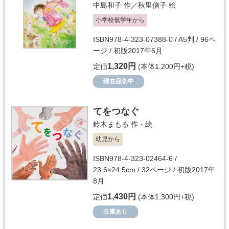
中島和子
作／
秋里信子
絵
小学校低学年から
ISBN978-4-323-07388-0 / A5判 / 96ペ
ージ / 初版2017年6月
1,320円
定価
(本体1,200円+税)
現在品切中
てをつなぐ
鈴木まもる
作・絵
幼児から
ISBN978-4-323-02464-6 /
23.6×24.5cm / 32ページ / 初版2017年
8月
1,430円
定価
(本体1,300円+税)
在庫あり