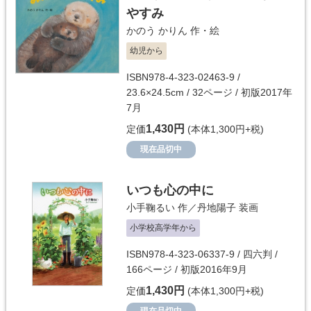
やすみ
かのう かりん
作・絵
幼児から
ISBN978-4-323-02463-9 /
23.6×24.5cm / 32ページ / 初版2017年
7月
1,430円
定価
(本体1,300円+税)
現在品切中
いつも心の中に
小手鞠るい
作／
丹地陽子
装画
小学校高学年から
ISBN978-4-323-06337-9 / 四六判 /
166ページ / 初版2016年9月
1,430円
定価
(本体1,300円+税)