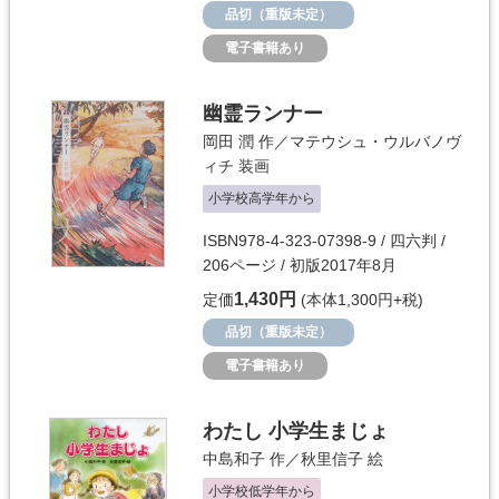
品切（重版未定）
電子書籍あり
幽霊ランナー
岡田 潤
作／
マテウシュ・ウルバノヴ
ィチ
装画
小学校高学年から
ISBN978-4-323-07398-9 / 四六判 /
206ページ / 初版2017年8月
1,430円
定価
(本体1,300円+税)
品切（重版未定）
電子書籍あり
わたし 小学生まじょ
中島和子
作／
秋里信子
絵
小学校低学年から