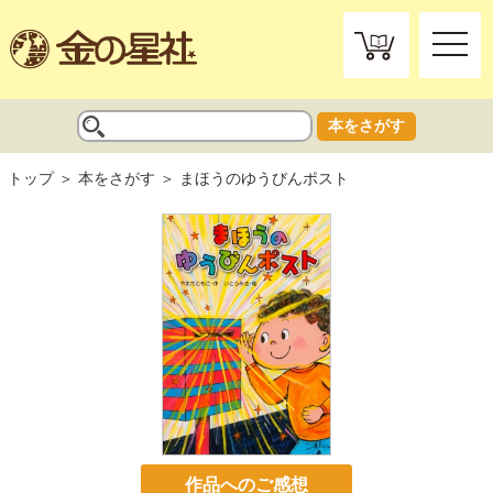
toggle
naviga
本をさがす
トップ
本をさがす
まほうのゆうびんポスト
作品へのご感想