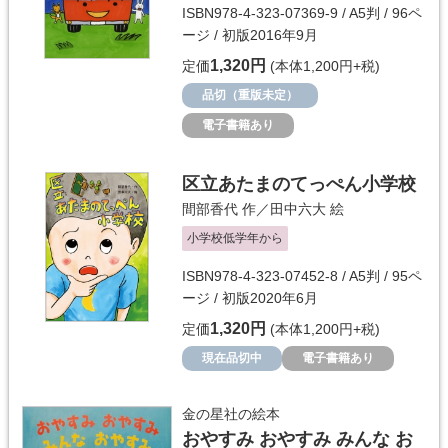
ISBN978-4-323-07369-9 / A5判 / 96ペ
ージ / 初版2016年9月
1,320円
定価
(本体1,200円+税)
品切（重版未定）
電子書籍あり
区立あたまのてっぺん小学校
間部香代
作／
田中六大
絵
小学校低学年から
ISBN978-4-323-07452-8 / A5判 / 95ペ
ージ / 初版2020年6月
1,320円
定価
(本体1,200円+税)
現在品切中
電子書籍あり
金の星社の絵本
おやすみ おやすみ みんな お