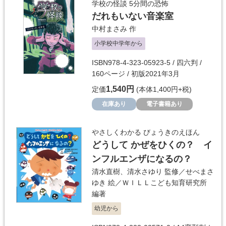
学校の怪談 5分間の恐怖
だれもいない音楽室
中村まさみ
作
小学校中学年から
ISBN978-4-323-05923-5 / 四六判 /
160ページ / 初版2021年3月
1,540円
定価
(本体1,400円+税)
在庫あり
電子書籍あり
やさしくわかる びょうきのえほん
どうして かぜをひくの？ イ
ンフルエンザになるの？
清水直樹
、
清水さゆり
監修／
せべまさ
ゆき
絵／
ＷＩＬＬこども知育研究所
編著
幼児から