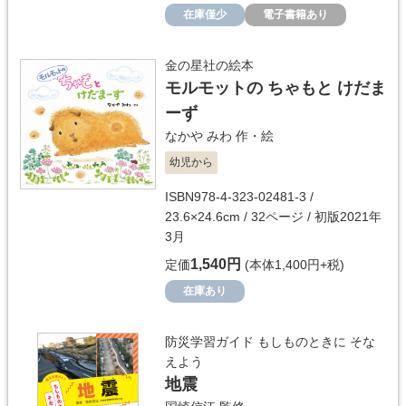
在庫僅少
電子書籍あり
金の星社の絵本
モルモットの ちゃもと けだま
ーず
なかや みわ
作・絵
幼児から
ISBN978-4-323-02481-3 /
23.6×24.6cm / 32ページ / 初版2021年
3月
1,540円
定価
(本体1,400円+税)
在庫あり
防災学習ガイド もしものときに そな
えよう
地震