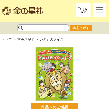
toggle
naviga
本をさがす
トップ
本をさがす
いきものクイズ
作品へのご感想