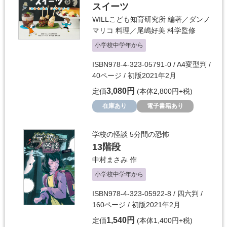
スイーツ
WILLこども知育研究所
編著／
ダンノ
マリコ
料理／
尾嶋好美
科学監修
小学校中学年から
ISBN978-4-323-05791-0 / A4変型判 /
40ページ / 初版2021年2月
3,080円
定価
(本体2,800円+税)
在庫あり
電子書籍あり
学校の怪談 5分間の恐怖
13階段
中村まさみ
作
小学校中学年から
ISBN978-4-323-05922-8 / 四六判 /
160ページ / 初版2021年2月
1,540円
定価
(本体1,400円+税)