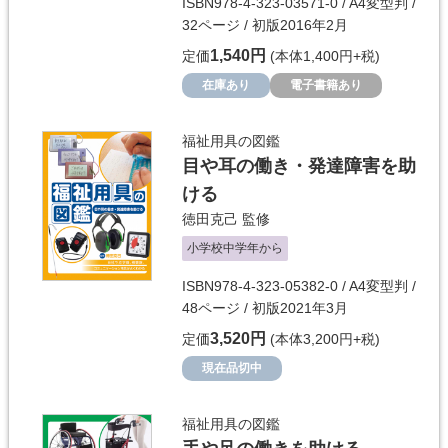
ISBN978-4-323-03571-0 / A4変型判 /
32ページ / 初版2016年2月
1,540円
定価
(本体1,400円+税)
在庫あり
電子書籍あり
福祉用具の図鑑
目や耳の働き・発達障害を助
ける
徳田克己
監修
小学校中学年から
ISBN978-4-323-05382-0 / A4変型判 /
48ページ / 初版2021年3月
3,520円
定価
(本体3,200円+税)
現在品切中
福祉用具の図鑑