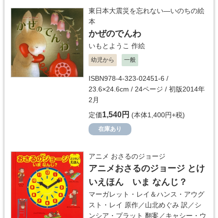
東日本大震災を忘れない―いのちの絵
本
かぜのでんわ
いもとようこ
作絵
幼児から
一般
ISBN978-4-323-02451-6 /
23.6×24.6cm / 24ページ / 初版2014年
2月
1,540円
定価
(本体1,400円+税)
在庫あり
アニメ おさるのジョージ
アニメおさるのジョージ とけ
いえほん いま なんじ？
マーガレット・レイ＆ハンス・アウグ
スト・レイ
原作／
山北めぐみ
訳／
シ
ンシア・プラット
翻案／
キャシー・ウ