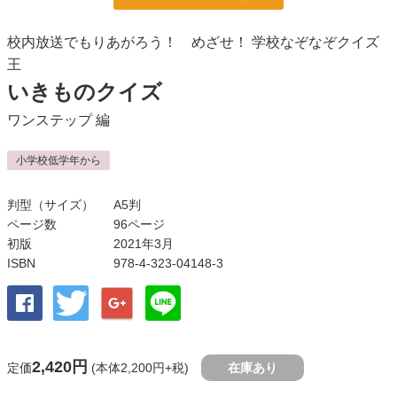
校内放送でもりあがろう！ めざせ！ 学校なぞなぞクイズ
王
いきものクイズ
ワンステップ
編
小学校低学年から
判型（サイズ）
A5判
ページ数
96ページ
初版
2021年3月
ISBN
978-4-323-04148-3
2,420円
定価
(本体2,200円+税)
在庫あり