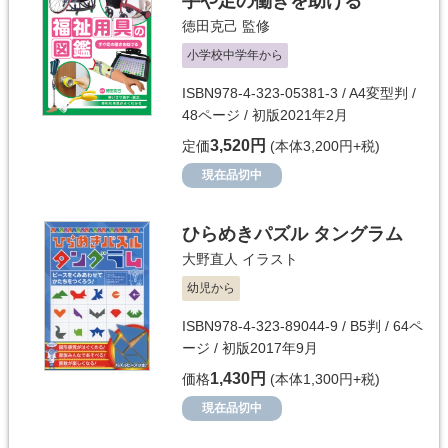
手や足の働きを助ける
徳田克己
監修
小学校中学年から
ISBN978-4-323-05381-3 / A4変型判 /
48ページ / 初版2021年2月
3,520円
定価
(本体3,200円+税)
現在品切中
ひらめきパズル タングラム
大野直人
イラスト
幼児から
ISBN978-4-323-89044-9 / B5判 / 64ペ
ージ / 初版2017年9月
1,430円
価格
(本体1,300円+税)
現在品切中