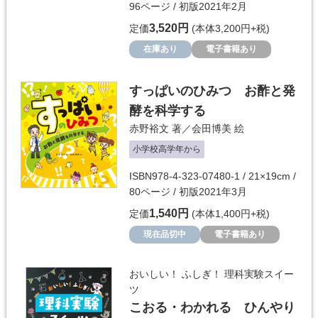
96ページ / 初版2021年2月
3,520円
定価
(本体3,200円+税)
在庫あり
電子書籍あり
すっぱいのひみつ お酢と発
酵を科学する
赤野裕文
著／
会田博美
絵
小学校高学年から
ISBN978-4-323-07480-1 / 21×19cm /
80ページ / 初版2021年3月
1,540円
定価
(本体1,400円+税)
現在品切中
電子書籍あり
おいしい！ ふしぎ！ 理科実験スイー
ツ
こおる・わかれる ひんやり