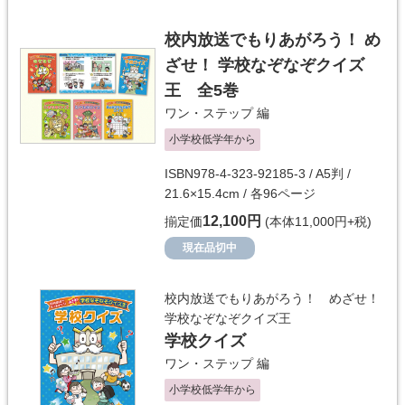
校内放送でもりあがろう！ め
ざせ！ 学校なぞなぞクイズ
王 全5巻
ワン・ステップ
編
小学校低学年から
ISBN978-4-323-92185-3 / A5判 /
21.6×15.4cm / 各96ページ
12,100円
揃定価
(本体11,000円+税)
現在品切中
校内放送でもりあがろう！ めざせ！
学校なぞなぞクイズ王
学校クイズ
ワン・ステップ
編
小学校低学年から