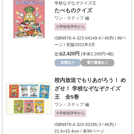
学校なぞなぞクイズ王
たべものクイズ
ワン・ステップ
編
小学校低学年から
ISBN978-4-323-04149-0 / A5判 / 96ペ
ージ / 初版2021年3月
2,420円
定価
(本体2,200円+税)
在庫あり
電子書籍あり
校内放送でもりあがろう！ め
ざせ！ 学校なぞなぞクイズ
王 全5巻
ワン・ステップ
編
小学校低学年から
ISBN978-4-323-92185-3 / A5判 /
21.6×15.4cm / 各96ページ