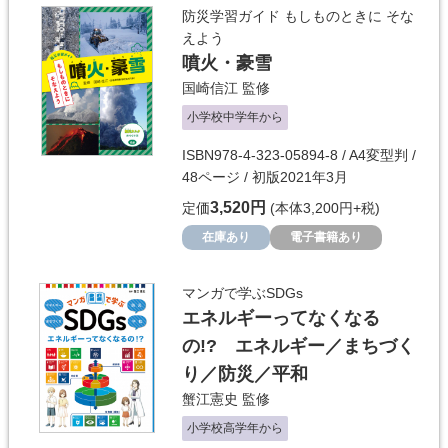
防災学習ガイド もしものときに そな
えよう
噴火・豪雪
国崎信江
監修
小学校中学年から
ISBN978-4-323-05894-8 / A4変型判 /
48ページ / 初版2021年3月
3,520円
定価
(本体3,200円+税)
在庫あり
電子書籍あり
マンガで学ぶSDGs
エネルギーってなくなる
の!? エネルギー／まちづく
り／防災／平和
蟹江憲史
監修
小学校高学年から