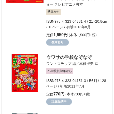
ォー
テレビアニメ脚本
幼児から
ISBN978-4-323-04381-4 / 21×20.8cm
/ 16ページ / 初版2013年8月
1,650円
定価
(本体1,500円+税)
在庫あり
ウワサの学校なぞなぞ
ワン・ステップ
編／
本條里美
絵
小学校低学年から
ISBN978-4-323-04151-3 / B6判 / 128
ページ / 初版2011年7月
770円
定価
(本体700円+税)
現在品切中