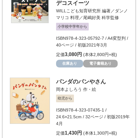
デコスイーツ
WILLこども知育研究所
編著／
ダンノ
マリコ
料理／
尾嶋好美
科学監修
小学校中学年から
ISBN978-4-323-05792-7 / A4変型判 /
40ページ / 初版2021年3月
3,080円
定価
(本体2,800円+税)
在庫あり
電子書籍あり
パンダのパンやさん
岡本よしろう
作・絵
幼児から
ISBN978-4-323-07435-1 /
24.6×21.5cm / 32ページ / 初版2019年
4月
1,430円
定価
(本体1,300円+税)