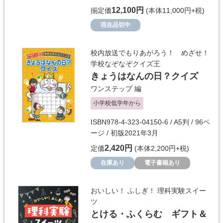
12,100円
揃定価
(本体11,000円+税)
現在品切中
校内放送でもりあがろう！ めざせ！
学校なぞなぞクイズ王
きょうはなんの日？クイズ
ワンステップ
編
小学校低学年から
ISBN978-4-323-04150-6 / A5判 / 96ペ
ージ / 初版2021年3月
2,420円
定価
(本体2,200円+税)
在庫あり
電子書籍あり
おいしい！ ふしぎ！ 理科実験スイー
ツ
とける・ふくらむ ギフト＆