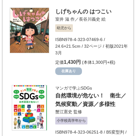
しげちゃんの はつこい
室井 滋
作／
長谷川義史
絵
幼児から
ISBN978-4-323-07469-6 /
24.6×21.5cm / 32ページ / 初版2021年
3月
1,430円
定価
(本体1,300円+税)
在庫あり
マンガで学ぶSDGs
自然環境が危ない！ 衛生／
気候変動／資源／多様性
蟹江憲史
監修
小学校高学年から
ISBN978-4-323-06251-8 / B5変型判 /