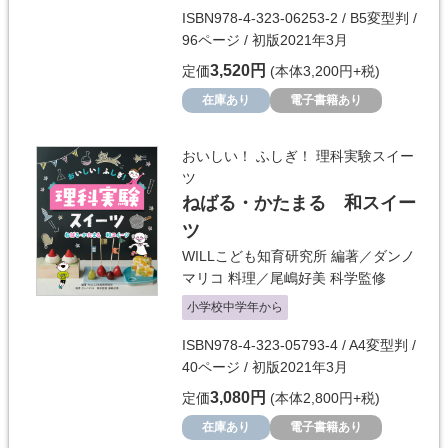
ISBN978-4-323-06253-2 / B5変型判 /
96ページ / 初版2021年3月
3,520円
定価
(本体3,200円+税)
在庫あり
電子書籍あり
おいしい！ ふしぎ！ 理科実験スイー
ツ
ねばる・かたまる 和スイー
ツ
WILLこども知育研究所
編著／
ダンノ
マリコ
料理／
尾嶋好美
科学監修
小学校中学年から
ISBN978-4-323-05793-4 / A4変型判 /
40ページ / 初版2021年3月
3,080円
定価
(本体2,800円+税)
在庫あり
電子書籍あり