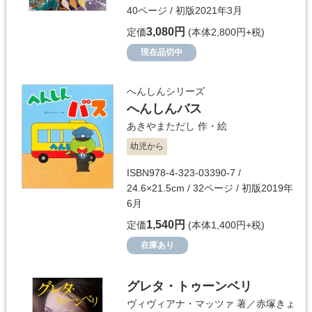
40ページ / 初版2021年3月
3,080円
定価
(本体2,800円+税)
現在品切中
へんしんシリーズ
へんしんバス
あきやまただし
作・絵
幼児から
ISBN978-4-323-03390-7 /
24.6×21.5cm / 32ページ / 初版2019年
6月
1,540円
定価
(本体1,400円+税)
在庫あり
グレタ・トゥーンベリ
ヴィヴィアナ・マッツァ
著／
赤塚きょ