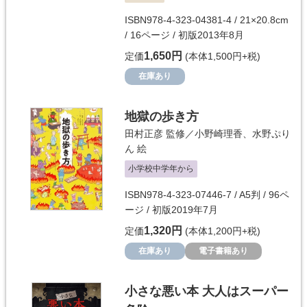
ISBN978-4-323-04381-4 / 21×20.8cm
/ 16ページ / 初版2013年8月
1,650円
定価
(本体1,500円+税)
在庫あり
地獄の歩き方
田村正彦
監修／
小野崎理香
、
水野ぷり
ん
絵
小学校中学年から
ISBN978-4-323-07446-7 / A5判 / 96ペ
ージ / 初版2019年7月
1,320円
定価
(本体1,200円+税)
在庫あり
電子書籍あり
小さな悪い本 大人はスーパー