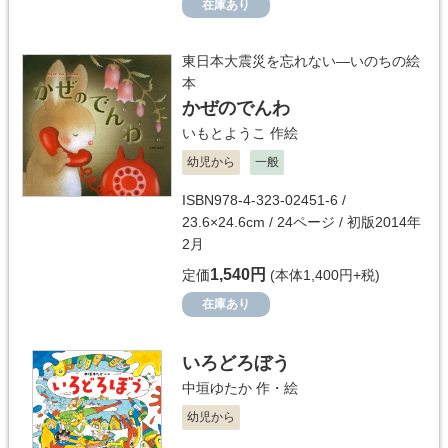
在庫あり
東日本大震災を忘れない―いのちの絵
本
かぜのでんわ
いもとようこ
作絵
幼児から
一般
ISBN978-4-323-02451-6 /
23.6×24.6cm / 24ページ / 初版2014年
2月
1,540円
定価
(本体1,400円+税)
在庫あり
いろどろぼう
中垣ゆたか
作・絵
幼児から