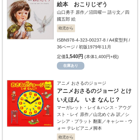
絵本 おこりじぞう
山口勇子
原作／
沼田曜一
語り文／
四
國五郎
絵
幼児から
ISBN978-4-323-00237-8 / A4変型判 /
36ページ / 初版1979年11月
1,540円
定価
(本体1,400円+税)
在庫あり
アニメ おさるのジョージ
アニメおさるのジョージ とけ
いえほん いま なんじ？
マーガレット・レイ＆ハンス・アウグ
スト・レイ
原作／
山北めぐみ
訳／
シ
ンシア・プラット
翻案／
キャシー・ウ
ォー
テレビアニメ脚本
幼児から