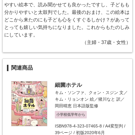
やすい絵本で、読み聞かせても良かったですし、子どもも
分かりやすいと太鼓判でした。最後のおまけ、この絵本は
どこから来たのにも子ども心をくすぐるしかけ？があって
とっても嬉しい気持ちになりました。これからもたのしみ
にしています。
（主婦・37歳・女性）
関連商品
細菌ホテル
キム・ソンファ、クォン・スジン
文／
キム・リョンオン
絵／
猪川なと
訳／
岡田晴恵
日本語版監修
小学校低学年から
ISBN978-4-323-07465-8 / A4変型判 /
39ページ / 初版2020年6月