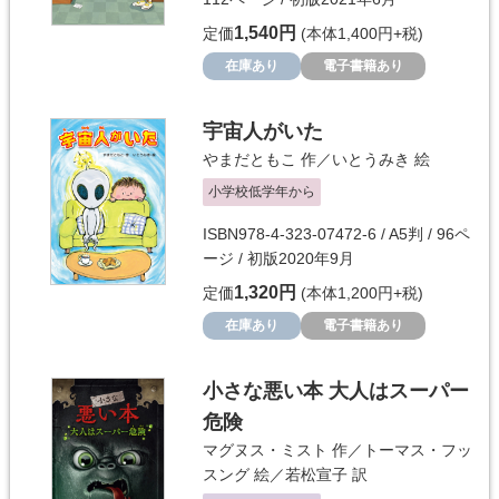
1,540円
定価
(本体1,400円+税)
在庫あり
電子書籍あり
宇宙人がいた
やまだともこ
作／
いとうみき
絵
小学校低学年から
ISBN978-4-323-07472-6 / A5判 / 96ペ
ージ / 初版2020年9月
1,320円
定価
(本体1,200円+税)
在庫あり
電子書籍あり
小さな悪い本 大人はスーパー
危険
マグヌス・ミスト
作／
トーマス・フッ
スング
絵／
若松宣子
訳