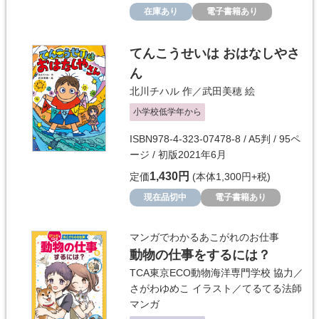
在庫あり
電子書籍あり
てんこうせいは おはなしやさ
ん
北川チハル
作／
武田美穂
絵
小学校低学年から
ISBN978-4-323-07478-8 / A5判 / 95ペ
ージ / 初版2021年6月
1,430円
定価
(本体1,300円+税)
現在品切中
電子書籍あり
マンガでわかるあこがれのお仕事
動物の仕事をするには？
TCA東京ECO動物海洋専門学校
協力／
さがわゆめこ
イラスト／
てるてる法師
マンガ