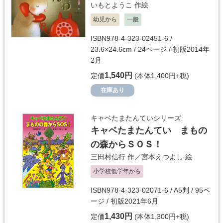
いもとようこ
作絵
幼児から
一般
ISBN978-4-323-02451-6 /
23.6×24.6cm / 24ページ / 初版2014年
2月
1,540円
定価
(本体1,400円+税)
在庫あり
キャベたまたんていシリーズ
キャベたまたんてい まもの
の森からＳＯＳ！
三田村信行
作／
宮本えつよし
絵
小学校低学年から
ISBN978-4-323-02071-6 / A5判 / 95ペ
ージ / 初版2021年6月
1,430円
定価
(本体1,300円+税)