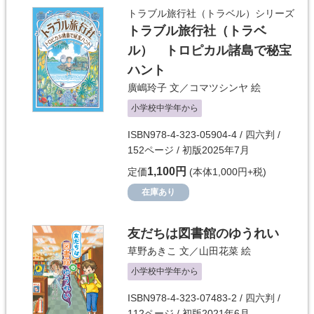
トラブル旅行社（トラベル）シリーズ
トラブル旅行社（トラベ
ル） トロピカル諸島で秘宝
ハント
廣嶋玲子
文／
コマツシンヤ
絵
小学校中学年から
ISBN978-4-323-05904-4 / 四六判 /
152ページ / 初版2025年7月
1,100円
定価
(本体1,000円+税)
在庫あり
友だちは図書館のゆうれい
草野あきこ
文／
山田花菜
絵
小学校中学年から
ISBN978-4-323-07483-2 / 四六判 /
112ページ / 初版2021年6月