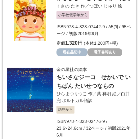
くさの たき
作／
つぼい じゅり
絵
小学校低学年から
ISBN978-4-323-07442-9 / A5判 / 95ペ
ージ / 初版2019年9月
1,320円
定価
(本体1,200円+税)
現在品切中
電子書籍あり
金の星社の絵本
ちいさなジーコ せかいで い
ちばん たいせつなもの
ひらまつりつこ
作／
葉 祥明
絵／
白井
完
ポルトガル語訳
幼児から
ISBN978-4-323-02476-9 /
23.6×24.6cm / 32ページ / 初版2021年
6月