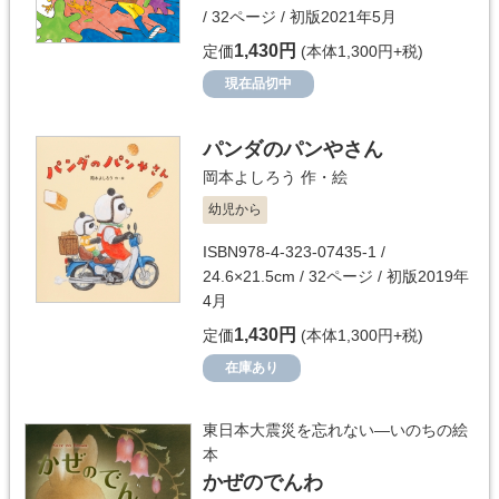
/ 32ページ / 初版2021年5月
1,430円
定価
(本体1,300円+税)
現在品切中
パンダのパンやさん
岡本よしろう
作・絵
幼児から
ISBN978-4-323-07435-1 /
24.6×21.5cm / 32ページ / 初版2019年
4月
1,430円
定価
(本体1,300円+税)
在庫あり
東日本大震災を忘れない―いのちの絵
本
かぜのでんわ