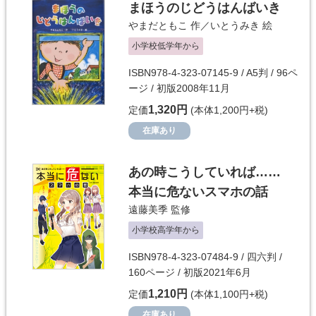
まほうのじどうはんばいき
やまだともこ
作／
いとうみき
絵
小学校低学年から
ISBN978-4-323-07145-9 / A5判 / 96ペ
ージ / 初版2008年11月
1,320円
定価
(本体1,200円+税)
在庫あり
あの時こうしていれば……
本当に危ないスマホの話
遠藤美季
監修
小学校高学年から
ISBN978-4-323-07484-9 / 四六判 /
160ページ / 初版2021年6月
1,210円
定価
(本体1,100円+税)
在庫あり