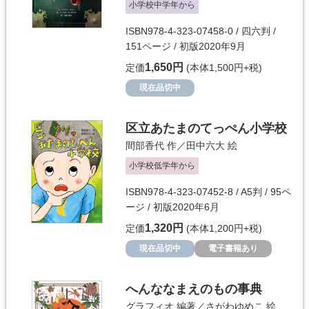
小学校中学年から
ISBN978-4-323-07458-0 / 四六判 /
151ページ / 初版2020年9月
1,650円
定価
(本体1,500円+税)
現在品切中
区立あたまのてっぺん小学校
間部香代
作／
田中六大
絵
小学校低学年から
ISBN978-4-323-07452-8 / A5判 / 95ペ
ージ / 初版2020年6月
1,320円
定価
(本体1,200円+税)
現在品切中
電子書籍あり
へんななまえのもの事典
グラフィオ
編著／
さがわゆめこ
絵