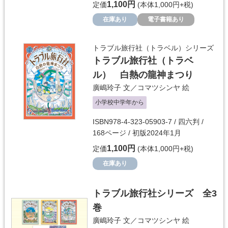
1,100円
定価
(本体1,000円+税)
在庫あり
電子書籍あり
トラブル旅行社（トラベル）シリーズ
トラブル旅行社（トラベ
ル） 白熱の龍神まつり
廣嶋玲子
文／
コマツシンヤ
絵
小学校中学年から
ISBN978-4-323-05903-7 / 四六判 /
168ページ / 初版2024年1月
1,100円
定価
(本体1,000円+税)
在庫あり
トラブル旅行社シリーズ 全3
巻
廣嶋玲子
文／
コマツシンヤ
絵