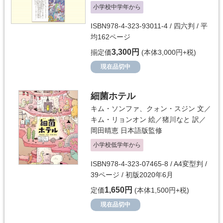
小学校中学年から
ISBN978-4-323-93011-4 / 四六判 / 平
均162ページ
3,300円
揃定価
(本体3,000円+税)
現在品切中
細菌ホテル
キム・ソンファ、クォン・スジン
文／
キム・リョンオン
絵／
猪川なと
訳／
岡田晴恵
日本語版監修
小学校低学年から
ISBN978-4-323-07465-8 / A4変型判 /
39ページ / 初版2020年6月
1,650円
定価
(本体1,500円+税)
現在品切中