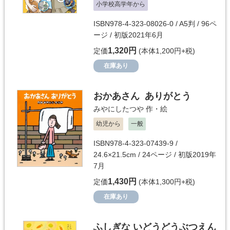
小学校高学年から
ISBN978-4-323-08026-0 / A5判 / 96ペ
ージ / 初版2021年6月
1,320円
定価
(本体1,200円+税)
在庫あり
おかあさん ありがとう
みやにしたつや
作・絵
幼児から
一般
ISBN978-4-323-07439-9 /
24.6×21.5cm / 24ページ / 初版2019年
7月
1,430円
定価
(本体1,300円+税)
在庫あり
ふしぎな いどうどうぶつえん