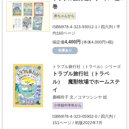
巻
赤ちゃんから
ISBN978-4-323-93012-1 / 四六判 / 平
均160ページ
4,400円
揃定価
(本体4,000円+税)
在庫あり
トラブル旅行社（トラベル）シリーズ
トラブル旅行社（トラベ
ル） 魔獣牧場でホームステ
イ
廣嶋玲子
文／
コマツシンヤ
絵
小学校中学年から
ISBN978-4-323-05902-0 / 四六判 /
151ページ / 初版2022年7月