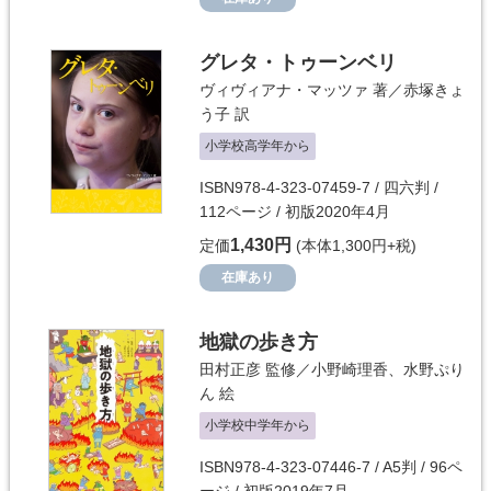
グレタ・トゥーンベリ
ヴィヴィアナ・マッツァ
著／
赤塚きょ
う子
訳
小学校高学年から
ISBN978-4-323-07459-7 / 四六判 /
112ページ / 初版2020年4月
1,430円
定価
(本体1,300円+税)
在庫あり
地獄の歩き方
田村正彦
監修／
小野崎理香
、
水野ぷり
ん
絵
小学校中学年から
ISBN978-4-323-07446-7 / A5判 / 96ペ