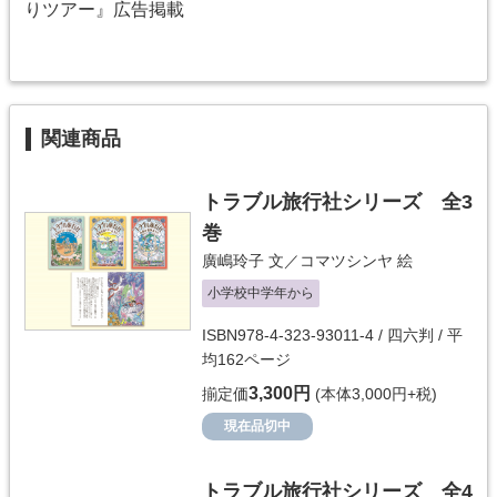
りツアー』広告掲載
関連商品
トラブル旅行社シリーズ 全3
巻
廣嶋玲子
文／
コマツシンヤ
絵
小学校中学年から
ISBN978-4-323-93011-4 / 四六判 / 平
均162ページ
3,300円
揃定価
(本体3,000円+税)
現在品切中
トラブル旅行社シリーズ 全4