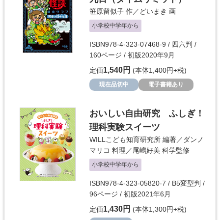
笹原留似子
作／
どいまき
画
小学校中学年から
ISBN978-4-323-07468-9 / 四六判 /
160ページ / 初版2020年9月
1,540円
定価
(本体1,400円+税)
現在品切中
電子書籍あり
おいしい自由研究 ふしぎ！
理科実験スイーツ
WILLこども知育研究所
編著／
ダンノ
マリコ
料理／
尾嶋好美
科学監修
小学校中学年から
ISBN978-4-323-05820-7 / B5変型判 /
96ページ / 初版2021年6月
1,430円
定価
(本体1,300円+税)