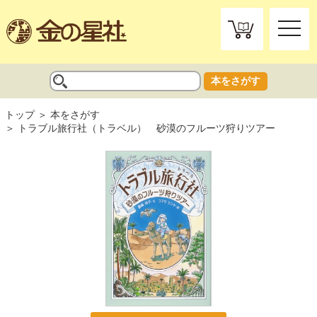
toggle
naviga
本をさがす
トップ
本をさがす
トラブル旅行社（トラベル） 砂漠のフルーツ狩りツアー