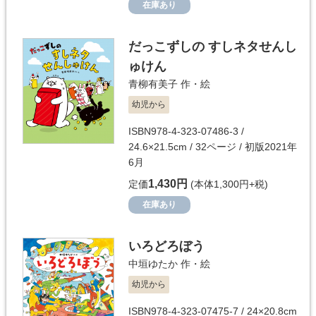
在庫あり
だっこずしの すしネタせんし
ゅけん
青柳有美子
作・絵
幼児から
ISBN978-4-323-07486-3 /
24.6×21.5cm / 32ページ / 初版2021年
6月
1,430円
定価
(本体1,300円+税)
在庫あり
いろどろぼう
中垣ゆたか
作・絵
幼児から
ISBN978-4-323-07475-7 / 24×20.8cm