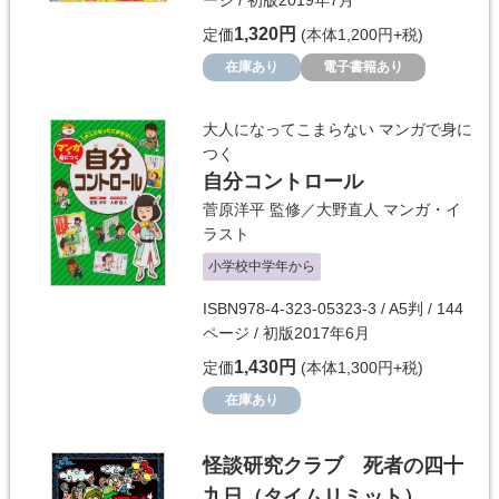
ージ / 初版2019年7月
1,320円
定価
(本体1,200円+税)
在庫あり
電子書籍あり
大人になってこまらない マンガで身に
つく
自分コントロール
菅原洋平
監修／
大野直人
マンガ・イ
ラスト
小学校中学年から
ISBN978-4-323-05323-3 / A5判 / 144
ページ / 初版2017年6月
1,430円
定価
(本体1,300円+税)
在庫あり
怪談研究クラブ 死者の四十
九日（タイムリミット）