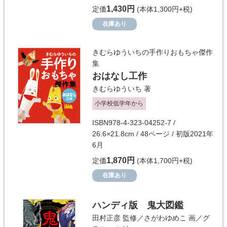
1,430円
定価
(本体1,300円+税)
在庫あり
きむらゆういちの手作りおもちゃ傑作
集
おはなし工作
きむらゆういち
著
小学校低学年から
ISBN978-4-323-04252-7 /
26.6×21.8cm / 48ページ / 初版2021年
6月
1,870円
定価
(本体1,700円+税)
在庫あり
ハンディ版 鬼大図鑑
田村正彦
監修／
さがわゆめこ
画／
グ